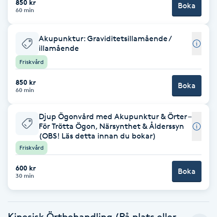
Cryoterapi
850 kr
Boka
60 min
D
Akupunktur: Graviditetsillamående /
Damklippning
illamående
Friskvård
Dermapen
850 kr
Boka
60 min
Diamantslipning
E
Djup Ögonvård med Akupunktur & Örter –
För Trötta Ögon, Närsynthet & Ålderssyn
Enzympeeling
(OBS! Läs detta innan du bokar)
Friskvård
Extensions
600 kr
Boka
30 min
Extensions borttagning
Eyeliner-tatuering
Kinesisk Örtbehandling (På plats eller