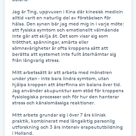
Hot Stone Massage
Jag är Ting, uppvuxen i Kina där kinesisk medicin 
alltid varit en naturlig del av förståelsen för 
Hot yoga
hälsa. Den synen bär jag med mig in i varje möte: 
att fysiska symtom och emotionellt välmående 
inte går att skilja åt. Det som visar sig som 
Hudföryngring
trötthet, spänningar, smärta eller 
sömnsvårigheter är ofta kroppens sätt att 
berätta att systemet inte fullt återhämtar sig 
Huduppstramning
från långvarig stress.

Hudvård
Mitt arbetssätt är att arbeta med mönstren 
under ytan – inte bara lindra symtom, utan 
hjälpa kroppen att återfinna sin balans över tid. 
Hyaluronsyra
Jag använder akupunktur som stöd för kroppens 
fysiologiska processer och för hur den hanterar 
stress och känslomässiga reaktioner.

Hyperhidros
Mitt arbete grundar sig i över 7 års klinisk 
praktik, kombinerat med långsiktig personlig 
Hypnos
utforskning och 3 års intensiv erapeututbildning 
i Holland.
