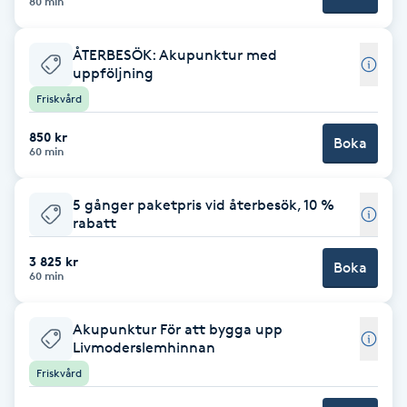
80 min
Brynformning
ÅTERBESÖK: Akupunktur med
uppföljning
Brynfärgning
Friskvård
Brynplockning
850 kr
Boka
60 min
Bröllopsuppsättning
5 gånger paketpris vid återbesök, 10 %
C
rabatt
Celluliter
3 825 kr
Boka
60 min
Coachning
Akupunktur För att bygga upp
Livmoderslemhinnan
Color correction
Friskvård