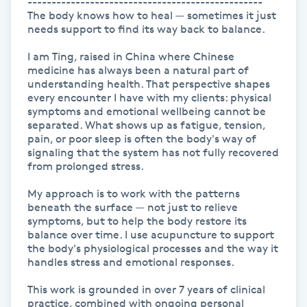
-------------------------------------------------

The body knows how to heal — sometimes it just 
IPL hårborttagning
needs support to find its way back to balance.

I am Ting, raised in China where Chinese 
IR-massage
medicine has always been a natural part of 
understanding health. That perspective shapes 
J
every encounter I have with my clients: physical 
symptoms and emotional wellbeing cannot be 
Japansk massage
separated. What shows up as fatigue, tension, 
pain, or poor sleep is often the body's way of 
K
signaling that the system has not fully recovered 
from prolonged stress.

K18
My approach is to work with the patterns 
beneath the surface — not just to relieve 
Katun fransar
symptoms, but to help the body restore its 
balance over time. I use acupuncture to support 
the body's physiological processes and the way it 
Kemisk peeling
handles stress and emotional responses.

Keratinbehandling
This work is grounded in over 7 years of clinical 
practice, combined with ongoing personal 