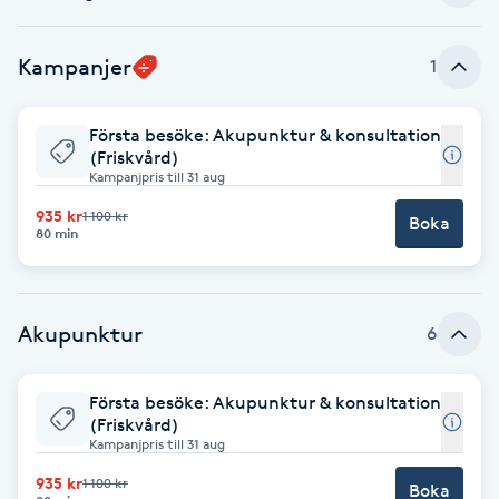
Babylights
Kampanjer
1
Balayage
Första besöke: Akupunktur & konsultation
(Friskvård)
Bambumassage
Kampanjpris till 31 aug
935 kr
1 100 kr
Boka
Barber
80 min
Barnklippning
Akupunktur
6
BIAB
Första besöke: Akupunktur & konsultation
Blowout
(Friskvård)
Kampanjpris till 31 aug
Bottenfärg
935 kr
1 100 kr
Boka