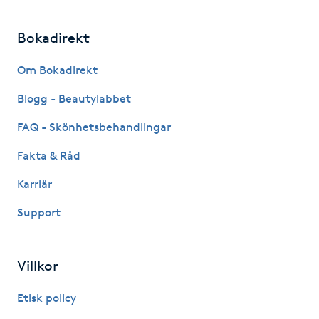
M
Bokadirekt
Makeup
Om Bokadirekt
Manikyr & Pedikyr
Blogg - Beautylabbet
FAQ - Skönhetsbehandlingar
Massage
Fakta & Råd
Medial vägledning
Karriär
Support
Medicinsk massage
Meditation
Villkor
Medium
Etisk policy