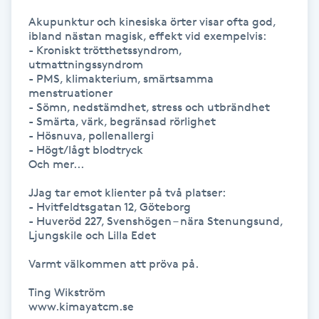
Hårborttagning
Akupunktur och kinesiska örter visar ofta god, 
ibland nästan magisk, effekt vid exempelvis:

Hårbottenbehandling
- Kroniskt trötthetssyndrom, 
utmattningssyndrom

- PMS, klimakterium, smärtsamma 
Hårförlängning
menstruationer

- Sömn, nedstämdhet, stress och utbrändhet

- Smärta, värk, begränsad rörlighet

Hårvård
- Hösnuva, pollenallergi

- Högt/lågt blodtryck

Och mer...

Hälsa
JJag tar emot klienter på två platser:

- Hvitfeldtsgatan 12, Göteborg

Hälsprickor
- Huveröd 227, Svenshögen – nära Stenungsund, 
I
Ljungskile och Lilla Edet

Varmt välkommen att pröva på.

Idrottsmassage
Ting Wikström

IPL
www.kimayatcm.se
