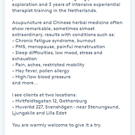
exploration and 3 years of intensive experiential 
Kinesiologi
therapist training in the Netherlands.

Acupuncture and Chinese herbal medicine often 
Kinesisk medicin
show remarkable, sometimes almost 
extraordinary, results with conditions such as:

- Chronic fatigue syndrome, burnout

Kiropraktik
- PMS, menopause, painful menstruation

- Sleep difficulties, low mood, stress and 
exhaustion

Klangmassage
- Pain, aches, restricted mobility

- Hay fever, pollen allergy

Klippning
- High/low blood pressure

and more...

Klippning & Slingor
I see clients at two locations:

- Hvitfeldtsgatan 12, Gothenburg

- Huveröd 227, Svenshögen – near Stenungsund, 
Klippning ungdom
Ljungskile and Lilla Edet

You are warmly welcome to give it a try.

Koppningsmassage