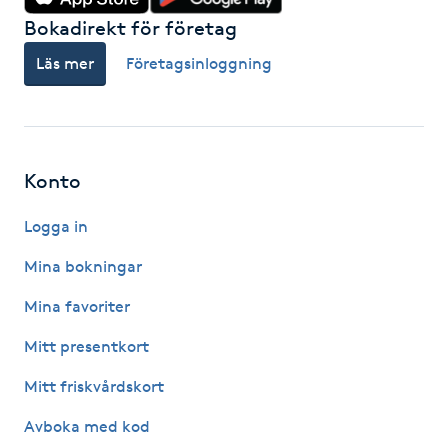
Bokadirekt för företag
LED-ljusterapi
Läs mer
Företagsinloggning
Liktornar
LPG
Konto
LPG-behandling
Logga in
Mina bokningar
LPG-massage
Mina favoriter
Luggklippning
Mitt presentkort
Mitt friskvårdskort
Lymfmassage
Avboka med kod
Läpptatuering