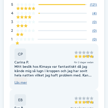
5
(
121
)
Fotsvamp
4
(
4
)
Fotvård
3
(
0
)
2
(
0
)
Fransar
1
(
0
)
Fransborttagning
CP
till
Ting
Fransfärgning
Carina P.
för 2 dagar sedan
Mitt besök hos Kimaya var fantastiskt då jag
kände mig så lugn i kroppen och jag har sovit
Fransförlängning
hela natten vilket jag haft problem med. Kan
varmt rekommendera Kimaya 🙏
Läs mer
Fransförlängning Megavolym
Fransförlängning Volym
EB
till
Ting
Eva B.
för 2 månader sedan