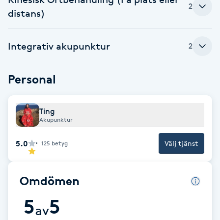
2
distans)
F
Face framing
Integrativ akupunktur
2
Faceliftmassage
Personal
Fet hårbotten
Ting
Fettreducering
Akupunktur
5.0
Välj tjänst
125
betyg
Fibromassage
Fillers
Omdömen
5
5
Fotmassage
av