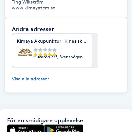
Ting Wikström

www.kimayatcm.se
Kosmetisk tatuering
Kostrådgivning
Andra adresser
Kimaya Akupunktur | Kinesisk örtbehandling | Stre
Kroppsinpackning
Huveröd 227, Svenshögen
Kroppspeeling
Käkledsbehandling
Visa alla adresser
Kärlbehandling
L
Laserbehandling
För en smidigare upplevelse
Lashlift Keratin