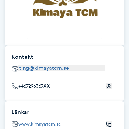
Föning
G
Gel naglar
Gelenaglar
Kontakt
Gellack
Gellack med förstärkning
+467296367XX
Gravidmassage
Gravidyoga
Länkar
www.kimayatcm.se
Gruppträning