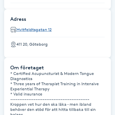
Gua Sha-massage
Adress
H
Hvitfeldtsgatan 12
Hatha Yoga
411 20, Göteborg
Headspa
Healing
Om företaget
* Certified Acupuncturist & Modern Tongue 
Herrklippning
Diagnostics

* Three years of Therapist Training in Intensive 
Experiential Therapy

HIFU
* Valid insurance

--------------------------------------------

Hollywood Peel
Kroppen vet hur den ska läka – men ibland 
behöver den stöd för att hitta tillbaka till sin 
balans.
