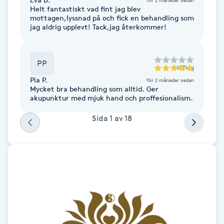
Helt fantastiskt vad fint jag blev
Fransk manikyr
mottagen,lyssnad på och fick en behandling som
jag aldrig upplevt! Tack,jag återkommer!
Fransrengöring
PP
Frekvensterapi
till
Ting
Pia P.
för 2 månader sedan
Mycket bra behandling som alltid. Ger
Friskvård
akupunktur med mjuk hand och proffesionalism.
Sida
1
av
18
Friskvårdsmassage
Frisör
Funktionsanalys
Färgning