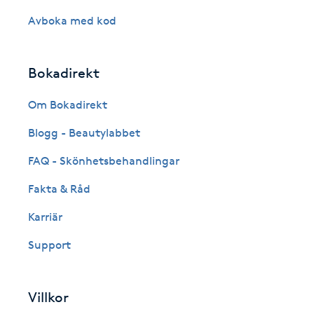
Cryoterapi
Avboka med kod
D
Damklippning
Bokadirekt
Dermapen
Om Bokadirekt
Blogg - Beautylabbet
Diamantslipning
FAQ - Skönhetsbehandlingar
E
Fakta & Råd
Enzympeeling
Karriär
Extensions
Support
Extensions borttagning
Villkor