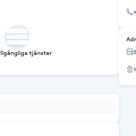
Adr
illgängliga tjänster
5