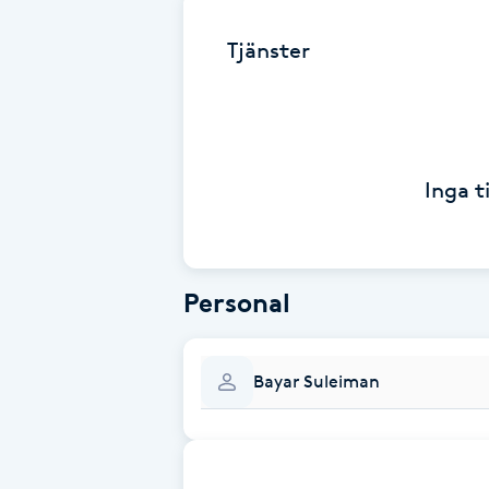
Alternativmedicin
Tjänster
Andningsmassage
Ansiktslyft utan kirurgi
Inga t
Aromamassage
Ashtanga Yoga
Personal
Ayurveda
Bayar Suleiman
Ayurvedisk Massage
Ansiktsbehandling djuprengörande
B