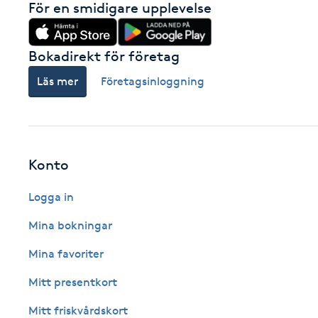
För en smidigare upplevelse
Brynformning
Bokadirekt för företag
Brynfärgning
Läs mer
Företagsinloggning
Brynplockning
Bröllopsuppsättning
Konto
C
Logga in
Celluliter
Mina bokningar
Coachning
Mina favoriter
Mitt presentkort
Color correction
Mitt friskvårdskort