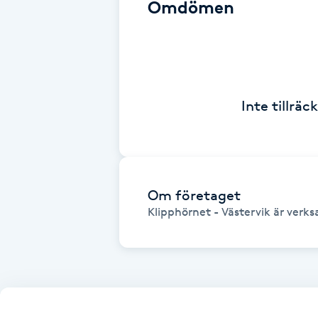
Omdömen
Babylights
Balayage
Inte tillrä
Bambumassage
Barber
Barnklippning
Om företaget
Klipphörnet - Västervik är verksa
BIAB
Blowout
Bottenfärg