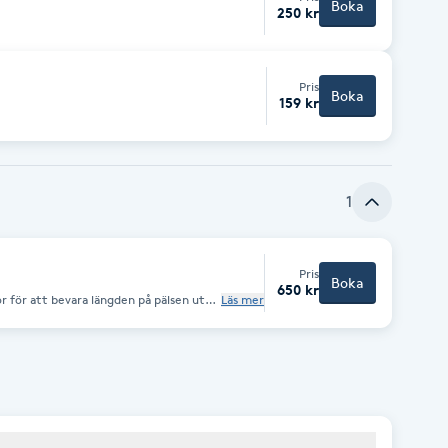
Boka
250 kr
Pris
Boka
159 kr
1
Pris
Boka
650 kr
r för att bevara längden på pälsen utan
Läs mer