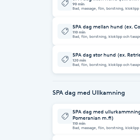
90 min
Bad, massage, fön, borstning, kloklipp och tassp
tillkommer 
Brynformning
SPA dag mellan hund (ex. Co
Brynfärgning
110 min
Bad, fön, borstning, kloklipp och tassputs ingår. Vid tovig 
utredning 650 kr/tim (Mellan hun
Brynplockning
SPA dag stor hund (ex. Retrie
120 min
Bad, fön, borstning, kloklipp och tassputs ingår. Vid tovig 
Bröllopsuppsättning
utredning 650 kr/tim
C
Celluliter
SPA dag med Ullkamning
Coachning
SPA dag med ullurkammning l
Pomeranian m.fl)
110 min
Color correction
Bad, massage, fön, borstning, kloklipp och tassp
tillkommer u