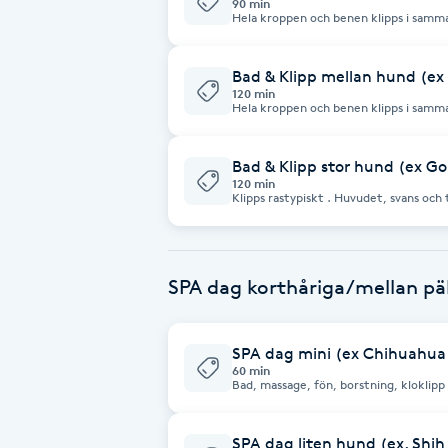
90 min
Hela kroppen och benen klipps i samm
tass formas med sax. Bad, fön, kloklipp och ö
Babylights
bada själv hemma så drar vi av en rabatt på 100kr Vid tovig
utredning 650 kr/tim (Liten hund 1
Bad & Klipp mellan hund (ex 
120 min
Balayage
Hela kroppen och benen klipps i samm
tass formas med sax. Bad, fön, kloklipp och ö
bada själv hemma så drar vi av en rabatt på 100kr Vid tovig
kostnad 650kr/h (Mellan hund 10-15k
Bambumassage
Bad & Klipp stor hund (ex Gol
120 min
Klipps rastypiskt . Huvudet, svans och 
Barber
och öron rensning ingår. Om man vill bada själv hemma så drar vi av en rabatt
på 100kr Vid tovig päls tillkommer utredning 650 kr/tim (Stor hund över 16
Kg)
Barnklippning
SPA dag korthåriga/mellan pä
BIAB
SPA dag mini (ex Chihuahua 
60 min
Blowout
Bottenfärg
SPA dag liten hund (ex. Shih