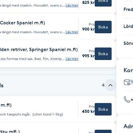
Boka
825 kr
a längd med maskin. Huvudet, svans och
Läs mer
Fre
ron rensning ingår. Om man vill
 päls tillkommer
-9kg)
Cocker Spaniel m.fl)
Pris
Lör
Boka
900 kr
a längd med maskin. Huvudet, svans och
Läs mer
ron rensning ingår. Om man vill
 päls tillkommer
Sön
g)
den retriver, Springer Spaniel m.fl)
Pris
Boka
995 kr
tass formas med sax. Bad, fön, kloklipp
Läs mer
Ko
ls
4
m.fl)
Pris
Boka
450 kr
Bad, massage, fön, borstning, kloklipp och tassputs ingår. (Liten hund 1-5kg)
Adr
 tzu mfl.)