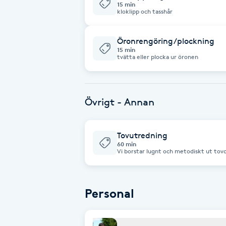
15 min
kloklipp och tasshår
Fransk manikyr
Öronrengöring/plockning
Fransrengöring
15 min
tvätta eller plocka ur öronen
Frekvensterapi
Friskvård
Övrigt - Annan
Friskvårdsmassage
Tovutredning
60 min
Vi borstar lugnt och metodiskt ut tovo
Frisör
att hund blir berörd
Funktionsanalys
Personal
Färgning