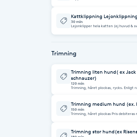
Eyeliner-tatuering
svans) Ägaren får vara med och hålla i katten. OBS! vi har ingen 
ge lugnade så det är viktigt att katten är hanterbar. 
F
klippt så kommer kostnaden ändå debi
Kattklippning Lejonklippnin
30 min
Face framing
Lejonklipper hela katten (ej huvud & sv
katten. OBS! vi har ingen möjlighet att ge lugnade så det är viktigt att katten
är hanterbar. Om katten ej vi
Faceliftmassage
Trimning
Fet hårbotten
Trimning liten hund( ex Jack 
Fettreducering
schnauzer)
120 min
Trimning, håret plockas, rycks. Enligt rasstandard Pris debiteras med 650kr/h
så priset 
Fibromassage
Trimning medium hund (ex. Ir
150 min
Fillers
Trimning, håret plockas Pris debiteras med 650kr/h så priset kan variera pga
tidsåtgång Kloklipp ingår
Fotmassage
Trimning stor hund(ex Risen
180 min