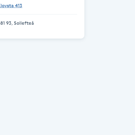
lovsta 413
81 93, Sollefteå