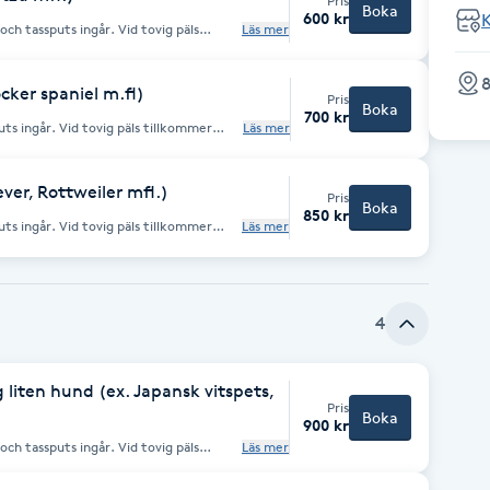
Pris
Boka
600 kr
K
uts ingår. Vid tovig päls
Läs mer
utredning 650 kr/tim (Mellan hund 6-10kg)
8
cker spaniel m.fl)
Pris
Boka
700 kr
päls tillkommer
Läs mer
d 11-19kg)
ver, Rottweiler mfl.)
Pris
Boka
850 kr
päls tillkommer
Läs mer
4
iten hund (ex. Japansk vitspets,
Pris
Boka
900 kr
uts ingår. Vid tovig päls
Läs mer
tredning 650 kr/tim (Liten hund 3-9kg)