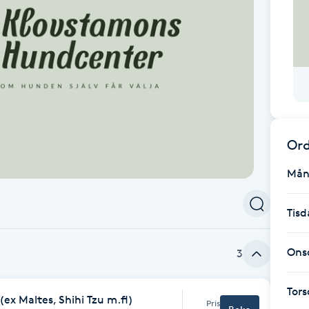
Ord
Mån
Tisd
Ons
3
Tor
(ex Maltes, Shihi Tzu m.fl)
Pris