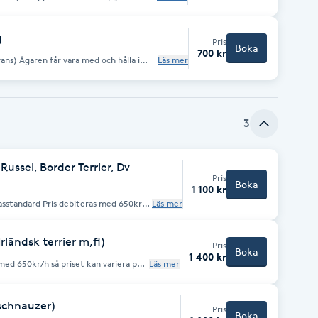
möjlighet att
Om katten ej vill bli
teras
g
Pris
Boka
700 kr
ans) Ägaren får vara med och hålla i
Läs mer
ll bli klippt så kommer kostnaden ändå debiteras
3
Russel, Border Terrier, Dv
Pris
Boka
1 100 kr
Läs mer
kan variera pga tidsåtgång Kloklipp ingår
ländsk terrier m,fl)
Pris
Boka
1 400 kr
Läs mer
schnauzer)
Pris
Boka