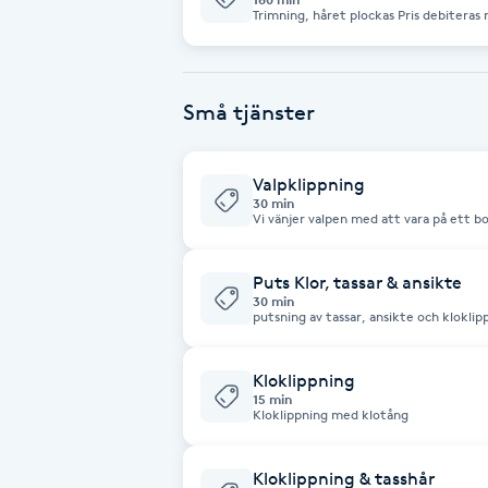
Trimning, håret plockas Pris debiteras med 650kr/h så priset kan variera pga
Fotsvamp
tidsåtgång Kloklipp ingår
Fotvård
Små tjänster
Fransar
Valpklippning
30 min
Fransborttagning
Vi vänjer valpen med att vara på ett bo
Fransfärgning
Puts Klor, tassar & ansikte
30 min
putsning av tassar, ansikte och kloklip
Fransförlängning
Kloklippning
Fransförlängning Megavolym
15 min
Kloklippning med klotång
Fransförlängning Volym
Kloklippning & tasshår