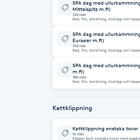
SPA dag med ullurkammning 
Cryoterapi
Mittelspitz m.fl)
D
120 min
Bad, fön, borstning, kloklipp och tassputs ingår. Vid tovig 
utredning 650 kr/tim (Mellan hu
Damklippning
SPA dag med ullurkammning 
Eurasier m.fl)
Dermapen
150 min
Bad, fön, borstning, kloklipp och tassputs ingår. Vid tovig pä
tillkommer 650 kr/tim (Stor hu
Diamantslipning
SPA dag med ullurkammning 
m.fl)
E
180 min
Enzympeeling
Extensions
Kattklippning
Extensions borttagning
Kattklippning enstaka tovor
15 min
Klipper bort enstaka tovor med maskin. Lejonklipper hela katten (ej huv