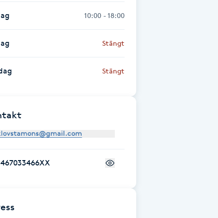
dag
10:00 - 18:00
dag
Stängt
dag
Stängt
ntakt
+467033466XX
ess