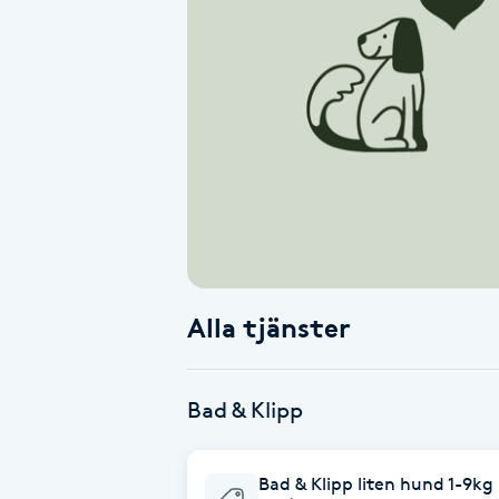
Alternativmedicin
Andningsmassage
Ansiktslyft utan kirurgi
Aromamassage
Ashtanga Yoga
Alla tjänster
Ayurveda
Ayurvedisk Massage
Bad & Klipp
Ansiktsbehandling djuprengörande
Bad & Klipp liten hund 1-9kg 
B