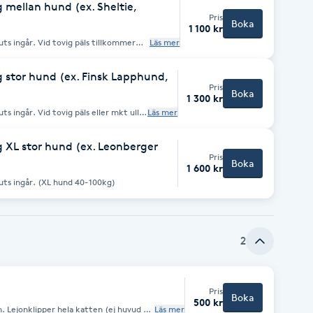
mellan hund (ex. Sheltie,
Pris
Boka
1 100 kr
päls tillkommer
Läs mer
nd 10-19kg)
stor hund (ex. Finsk Lapphund,
Pris
Boka
1 300 kr
ls eller mkt ull
Läs mer
nd 20- 39 kg)
XL stor hund (ex. Leonberger
Pris
Boka
1 600 kr
Bad, fön, borstning, kloklipp och tassputs ingår. (XL hund 40-100kg)
2
Pris
Boka
500 kr
ud &
Läs mer