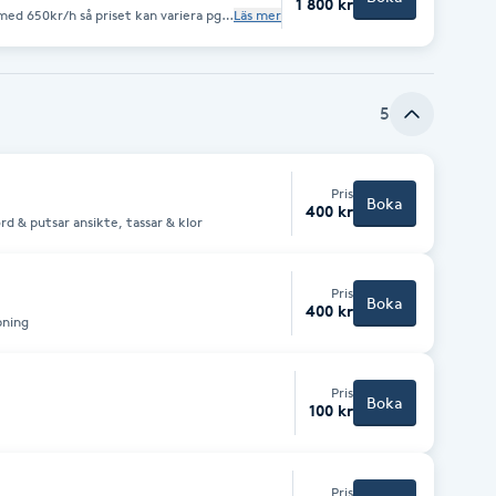
1 800 kr
Läs mer
5
Pris
Boka
400 kr
rd & putsar ansikte, tassar & klor
Pris
Boka
400 kr
pning
Pris
Boka
100 kr
Pris