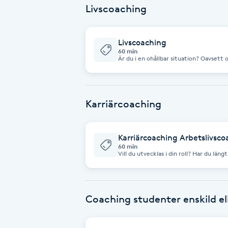
Livscoaching
Babylights
Livscoaching
Balayage
60 min
Är du i en ohållbar situation? Oavsett 
yrkesmässiga orsaker, finns jag här för
för att hantera stress och oro, bearbet
Bambumassage
perspektiv som förändrar din upplevels
Karriärcoaching
Barber
Barnklippning
Karriärcoaching Arbetslivsco
60 min
Vill du utvecklas i din roll? Har du län
hjälpa dig att utvecklas i den roll du har
BIAB
ett första förutsättningslöst samtal o
samarbete.
Blowout
Coaching studenter enskild ell
Bottenfärg