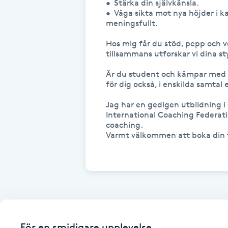
•	Stärka din självkänsla. 

•	Våga sikta mot nya höjder i karriären, eller byta bana till något mer 
Fotsvamp
meningsfullt. 

Fotvård
Hos mig får du stöd, pepp och ve
tillsammans utforskar vi dina sty
Fransar
Är du student och kämpar med st
för dig också, i enskilda samtal el
Fransborttagning
Jag har en gedigen utbildning i 
International Coaching Federation
coaching.

Fransfärgning
Varmt välkommen att boka din ti
Fransförlängning
Fransförlängning Megavolym
Fransförlängning Volym
För en smidigare upplevelse