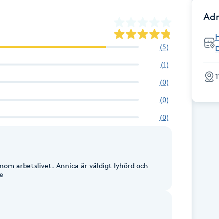
Adr
H
(
5
)
(
1
)
1
(
0
)
(
0
)
(
0
)
nom arbetslivet. Annica är väldigt lyhörd och
e