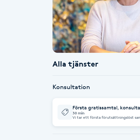
Alternativmedicin
Andningsmassage
Ansiktslyft utan kirurgi
Aromamassage
Alla tjänster
Ashtanga Yoga
Konsultation
Ayurveda
Första gratissamtal, konsult
Ayurvedisk Massage
30 min
Vi tar ett första förutsättningslöst sam
och om coaching är rätt metod. Jag k
Ansiktsbehandling djuprengörande
B