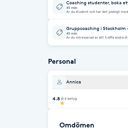
Coaching studenter, boka ett
45 min
Är du student och har det jobbigt med
Brynformning
någon att prata med om andra utmani
Gruppcoaching i Stockholm -
Brynfärgning
45 min
Är du intresserad av att träffa andra
prestationsångest eller andra existenti
Brynplockning
kostandsfritt samtal.
Personal
Bröllopsuppsättning
C
Annica
Celluliter
4.8
6
betyg
Coachning
Color correction
Omdömen