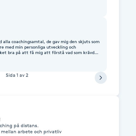
ed alla coachingsamtal, de gav mig den skjuts som
re med min personliga utveckling och
ket bra på att få mig att förstå vad som krävdes
e så att jag vågade att ta steget vidare.
eingivande, kan varmt rekommendera Annica.
Sida
1
av
2


ching på distans.
