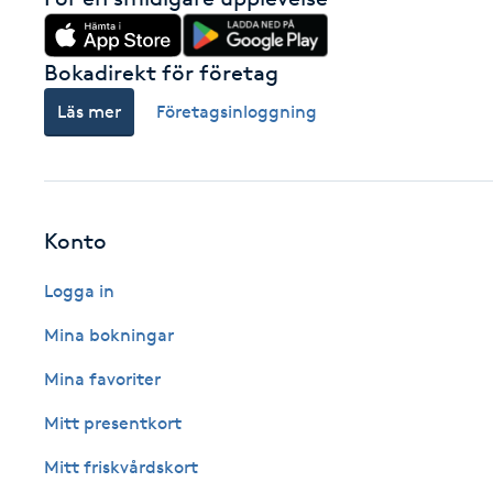
Fransk manikyr
Bokadirekt för företag
Fransrengöring
Läs mer
Företagsinloggning
Frekvensterapi
Friskvård
Konto
Friskvårdsmassage
Logga in
Mina bokningar
Frisör
Mina favoriter
Funktionsanalys
Mitt presentkort
Färgning
Mitt friskvårdskort