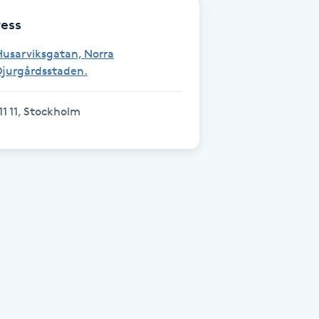
ess
usarviksgatan, Norra
Djurgårdsstaden.
11 11, Stockholm