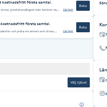
 kostnadsfritt första samtal.
Sön
Boka
 stress, prestationsångest eller behöver du
Läs mer
ngar.
kostnadsfritt första samtal.
Ko
Boka
 studenter och prata om ämnen som stress,
Läs mer
ella frågor? Anmäl dig här för ett första
Län
Välj tjänst