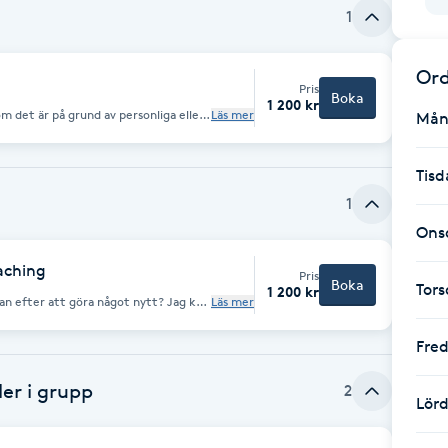
1
Ord
Pris
Boka
1 200 kr
om det är på grund av personliga eller
Läs mer
Mån
 att stötta dig. Jag kan ge dig verktyg
a separationer och få dig att se nya
e av situationen.
Tisd
1
Ons
aching
Pris
Boka
Tor
1 200 kr
gtan efter att göra något nytt? Jag kan
Läs mer
 nu eller att hitta en ny karriär. Vi tar
ch lägger upp en plan för ett
Fre
er i grupp
2
Lör