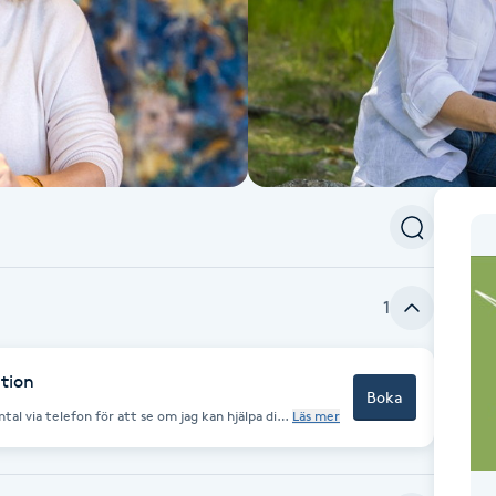
1
ation
Boka
tal via telefon för att se om jag kan hjälpa dig
Läs mer
ommer ringa dig på den bokade tiden.