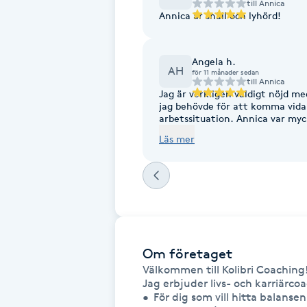
Eyeliner-tatuering
till
Annica
Annica är snäll och lyhörd!
F
Face framing
Angela h.
AH
för 11 månader sedan
till
Annica
Jag är verkligen väldigt nöjd m
Faceliftmassage
jag behövde för att komma vida
arbetssituation. Annica var myc
av mig, hon guidade och coachad
Fet hårbotten
Läs mer
Mycket proffsig och förtroend
Fettreducering
Fibromassage
Fillers
Om företaget
Välkommen till Kolibri Coaching!
Jag erbjuder livs- och karriärcoa
Fotmassage
•	För dig som vill hitta balansen mellan arbete och privatliv 
