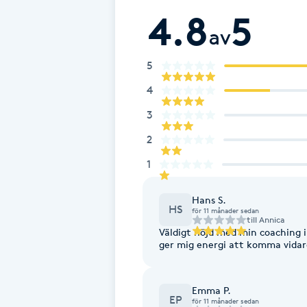
Cryoterapi
4.8
5
D
av
Damklippning
5
4
Dermapen
3
2
Diamantslipning
E
1
Enzympeeling
Hans S.
HS
för 11 månader sedan
till
Annica
Väldigt nöjd med min coaching i
Extensions
ger mig energi att komma vidar
Extensions borttagning
Emma P.
EP
för 11 månader sedan