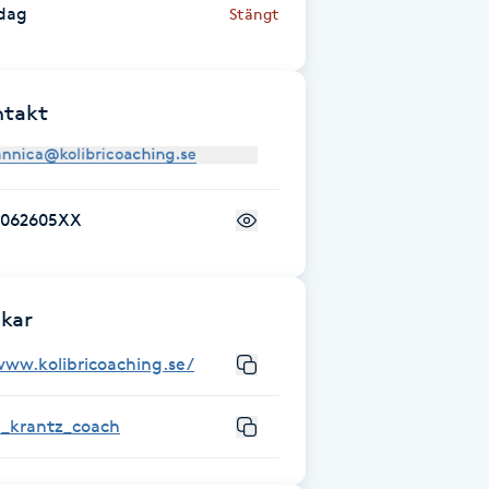
dag
Stängt
ntakt
7062605XX
kar
www.kolibricoaching.se/
a_krantz_coach