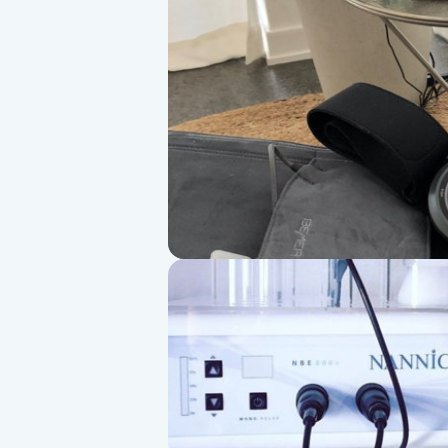
Alternativmedicin
Andningsmassage
Ansiktslyft utan kirurgi
Aromamassage
Ashtanga Yoga
Ayurveda
Ayurvedisk Massage
Ansiktsbehandling djuprengörande
B