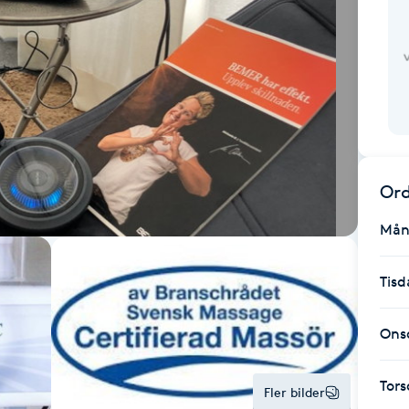
Ord
Mån
Tisd
Ons
Tor
Fler bilder