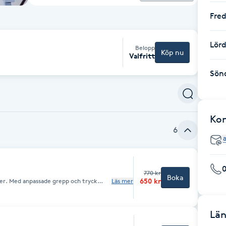
Fre
Lör
Belopp
Köp nu
Valfritt
Sön
Ko
6
770 kr
Boka
650 kr
ler. Med anpassade grepp och tryck
Läs mer
älper musklerna till bättre cirkulation,
ukter och snabbare återhämtning. Jag
ccin inom de senaste två veckorna. * Om
 har cancer eller genomgår
Län
uppressiva preparat. * Har pacemaker.
r är drogpåverkad när du kommer.