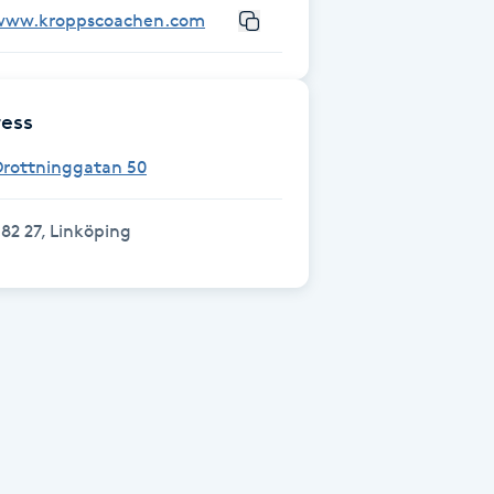
www.kroppscoachen.com
ess
Drottninggatan 50
82 27, Linköping