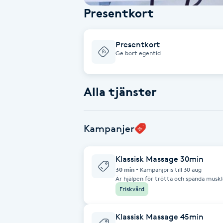
Presentkort
Babylights
Presentkort
Balayage
Ge bort egentid
Bambumassage
Alla tjänster
Barber
Kampanjer
Barnklippning
Klassisk Massage 30min
BIAB
30 min
Kampanjpris till 30 aug
Är hjälpen för trötta och spända musk
behandlar vi ansträngda områden och hj
Blowout
Friskvård
syresättning, bortforsling av slaggprod
utför ej behandlingar * Om du fått va
du inte känner dig helt frisk. * Om du
cancerbehandling. * Om du tar immuns
Klassisk Massage 45min
Bottenfärg
* Är gravid * Har druckit alkohol elle