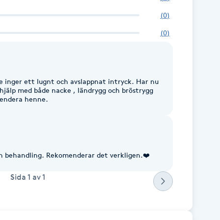
(
0
)
(
0
)
e inger ett lugnt och avslappnat intryck. Har nu
t hjälp med både nacke , ländrygg och bröstrygg
mendera henne.
n behandling. Rekomenderar det verkligen.❤️
Sida
1
av
1