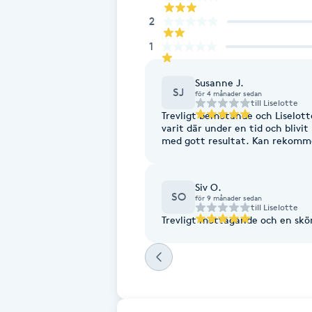
Fotsvamp
2
1
Fotvård
Susanne J.
SJ
för 4 månader sedan
Fransar
till
Liselotte
Trevligt bemötande och Liselott
varit där under en tid och blivi
Fransborttagning
med gott resultat. Kan rekom
Fransfärgning
Siv O.
SO
för 9 månader sedan
till
Liselotte
Fransförlängning
Trevligt mottagande och en skö
Fransförlängning Megavolym
Fransförlängning Volym