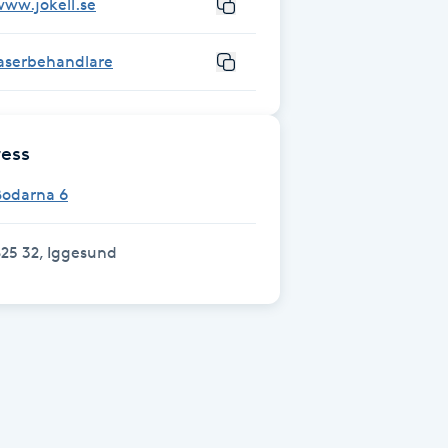
ww.jokell.se
laserbehandlare
ess
Bodarna 6
25 32, Iggesund