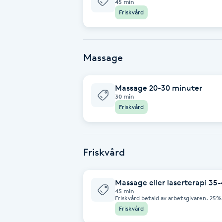
45 min
Friskvård
Babylights
Balayage
Massage
Bambumassage
Massage 20-30 minuter
30 min
Barber
Friskvård
Barnklippning
Friskvård
BIAB
Massage eller laserterapi 35
Blowout
45 min
Friskvård betald av arbetsgivaren. 25
massage eller laserterapi, för återhäm
Friskvård
Bottenfärg