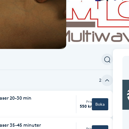
2
aser 20-30 min
Pris
Boka
550 kr
aser 35-45 minuter
Pris