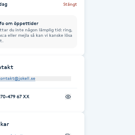
dag
Stängt
fo om öppettider
ttar du inte någon lämplig tid: ring,
s:a eller mejla så kan vi kanske lösa
t.
ntakt
070-479 67 XX
kar