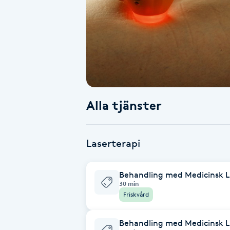
Alternativmedicin
Andningsmassage
Ansiktslyft utan kirurgi
Aromamassage
Alla tjänster
Ashtanga Yoga
Laserterapi
Ayurveda
Behandling med Medicinsk L
Ayurvedisk Massage
30 min
Friskvård
Ansiktsbehandling djuprengörande
Behandling med Medicinsk L
B