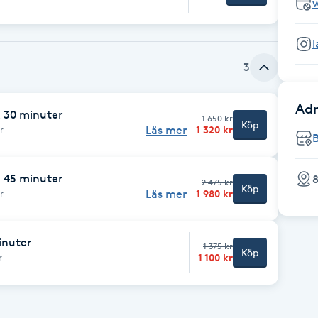
w
3
Adr
X 30 minuter
1 650 kr
Köp
Läs mer
1 320 kr
r
X 45 minuter
8
2 475 kr
Köp
Läs mer
1 980 kr
r
inuter
1 375 kr
Köp
1 100 kr
r