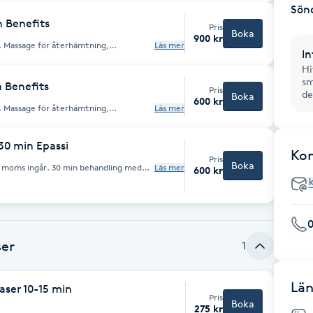
Sön
 Benefits
Pris
Boka
900 kr
n. Massage för återhämtning,
Läs mer
In
n innehålla inslag av laser och
Hi
sm
 Benefits
Pris
de
Boka
600 kr
n. Massage för återhämtning,
Läs mer
n innehålla inslag av laser och
-30 min Epassi
Ko
Pris
Boka
% moms ingår. 30 min behandling med
Läs mer
600 kr
tning, avslappning och minskad stress.
ser
1
Län
ser 10-15 min
Pris
Boka
275 kr