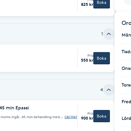
Boka
825 kr
Ord
1
Mån
Tisd
Pris
Boka
550 kr
Ons
Tor
4
Fre
-45 min Epassi
Pris
Boka
% moms ingår. 45 min behandling med
Läs mer
900 kr
Lör
tning, avslappning och minskad stress