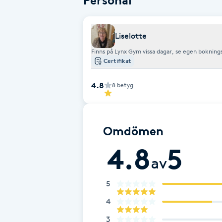
Personal
Eyeliner-tatuering
F
Liselotte
Face framing
Finns på Lynx Gym vissa dagar, se egen bokning
Certifikat
Faceliftmassage
4.8
8
betyg
Fet hårbotten
Fettreducering
Omdömen
4.8
5
Fibromassage
av
Fillers
5
4
Fotmassage
3