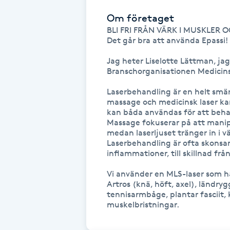
Fransk manikyr
Om företaget
BLI FRI FRÅN VÄRK I MUSKLER O
Det går bra att använda Epassi!

Fransrengöring
Jag heter Liselotte Lättman, jag 
Branschorganisationen Medicins
Frekvensterapi
Laserbehandling är en helt smär
Friskvård
massage och medicinsk laser kan
kan båda användas för att beha
Massage fokuserar på att manip
Friskvårdsmassage
medan laserljuset tränger in i v
Laserbehandling är ofta skonsa
inflammationer, till skillnad frå
Frisör
Vi använder en MLS-laser som har 
Artros (knä, höft, axel), ländryg
Funktionsanalys
tennisarmbåge, plantar fasciit,
muskelbristningar.
Färgning