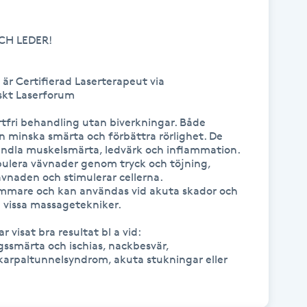
CH LEDER!

är Certifierad Laserterapeut via 
kt Laserforum

tfri behandling utan biverkningar. Både 
 minska smärta och förbättra rörlighet. De 
ndla muskelsmärta, ledvärk och inflammation. 
ulera vävnader genom tryck och töjning, 
ävnaden och stimulerar cellerna. 
mmare och kan användas vid akuta skador och 
n vissa massagetekniker. 

visat bra resultat bl a vid:

gssmärta och ischias, nackbesvär, 
 karpaltunnelsyndrom, akuta stukningar eller 