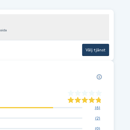
ssida
Välj tjänst
(
6
)
(
2
)
(
0
)