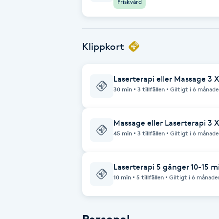
Friskvård
Cryoterapi
D
Damklippning
Klippkort
Dermapen
Laserterapi eller Massage 3 
30 min
3 tillfällen
Giltigt i 6 månade
Diamantslipning
E
Massage eller Laserterapi 3 
45 min
3 tillfällen
Giltigt i 6 månade
Enzympeeling
Extensions
Laserterapi 5 gånger 10-15 m
10 min
5 tillfällen
Giltigt i 6 månade
Extensions borttagning