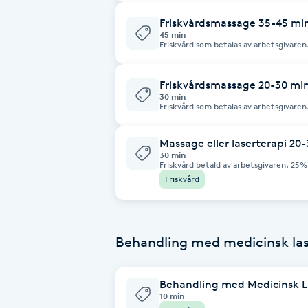
Friskvårdsmassage 35-45 min
Brynformning
45 min
Friskvård som betalas av arbetsgivare
avslappning och minskad stress. Kan äve
träningstips.
Brynfärgning
Friskvårdsmassage 20-30 min
30 min
Brynplockning
Friskvård som betalas av arbetsgivare
avslappning och minskad stress. Kan äve
träningstips.
Massage eller laserterapi 20
Bröllopsuppsättning
30 min
Friskvård betald av arbetsgivaren. 25
C
massage eller laserterapi, för återhäm
Friskvård
Celluliter
Coachning
Behandling med medicinsk la
Color correction
Behandling med Medicinsk La
10 min