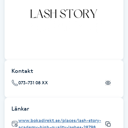
Fransk manikyr
Fransrengöring
Frekvensterapi
Friskvård
Friskvårdsmassage
Kontakt
073-731 08 XX
Frisör
Funktionsanalys
Länkar
Färgning
www.bokadirekt.se/places/lash-story-
academy-high-quality-lashes-28798