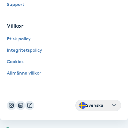
Support
IPL hårborttagning
Villkor
IR-massage
J
Etisk policy
Japansk massage
Integritetspolicy
K
Cookies
K18
Allmänna villkor
Katun fransar
Kemisk peeling
Svenska
Keratinbehandling