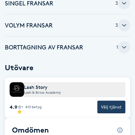
Cryoterapi
SINGEL FRANSAR
3
D
VOLYM FRANSAR
3
Damklippning
Dermapen
BORTTAGNING AV FRANSAR
1
Diamantslipning
Utövare
E
Enzympeeling
Lash Story
Lash & Brow Academy
Extensions
4.9
Välj tjänst
413
betyg
Extensions borttagning
Omdömen
Eyeliner-tatuering