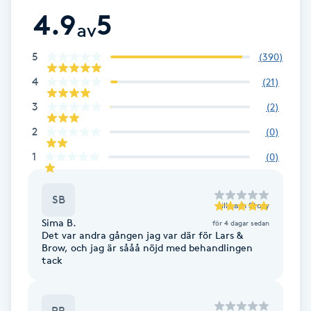
4.9
5
F
av
Face framing
5
(
390
)
4
(
21
)
Faceliftmassage
3
(
2
)
Fet hårbotten
2
(
0
)
1
(
0
)
Fettreducering
SB
till
Lash Story
Fibromassage
Sima B.
för 4 dagar sedan
Det var andra gången jag var där för Lars &
Fillers
Brow, och jag är sååå nöjd med behandlingen
tack
Fotmassage
PR