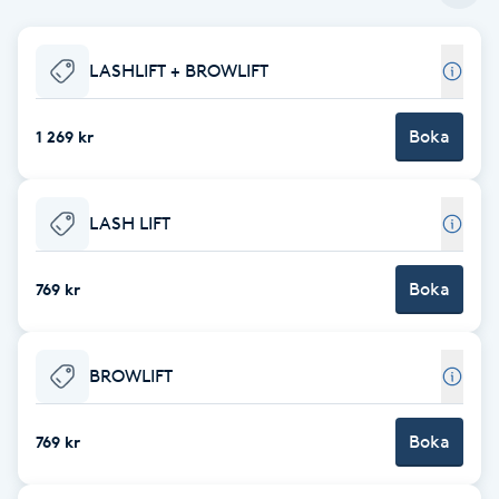
Babylights
LASHLIFT + BROWLIFT
Balayage
Boka
1 269 kr
Bambumassage
LASH LIFT
Barber
Boka
Barnklippning
769 kr
BIAB
BROWLIFT
Blowout
Boka
769 kr
Bottenfärg