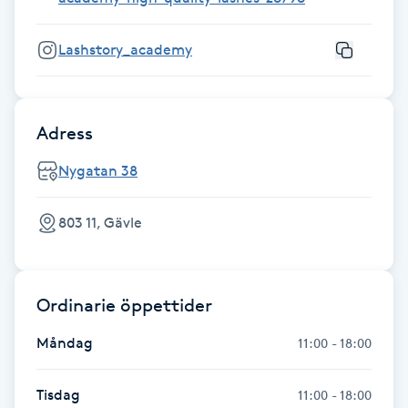
Föning
G
Lashstory_academy
Gel naglar
Adress
Gelenaglar
Nygatan 38
Gellack
803 11, Gävle
Gellack med förstärkning
Gravidmassage
Ordinarie öppettider
Måndag
11:00 - 18:00
Gravidyoga
Tisdag
11:00 - 18:00
Gruppträning