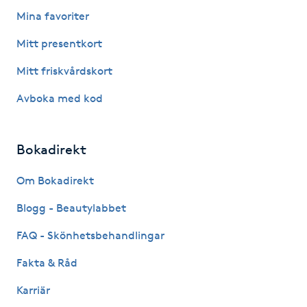
Hårborttagning
Mina favoriter
Mitt presentkort
Hårbottenbehandling
Mitt friskvårdskort
Hårförlängning
Avboka med kod
Hårvård
Bokadirekt
Hälsa
Om Bokadirekt
Hälsprickor
Blogg - Beautylabbet
I
FAQ - Skönhetsbehandlingar
Idrottsmassage
Fakta & Råd
Karriär
IPL