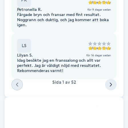
till
Lash Story
Fotsvamp
Petronella R.
för 9 dagar sedan
Färgade bryn och fransar med fint resultat.
Noggrann och duktig, och jag kommer att boka
Fotvård
igen.
Fransar
LS
till
Lash Story
Fransborttagning
Lilyan S.
för 16 dagar sedan
Idag besökte jag en franssalong och allt var
perfekt. Jag är väldigt nöjd med resultatet.
Fransfärgning
Rekommenderas varmt!
Sida
1
av
52
Fransförlängning
Fransförlängning Megavolym
Fransförlängning Volym