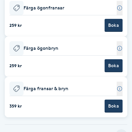
Färga ögonfransar
Brynformning
Boka
259 kr
Brynfärgning
Brynplockning
Färga ögonbryn
Bröllopsuppsättning
Boka
259 kr
C
Celluliter
Färga fransar & bryn
Coachning
Boka
359 kr
Color correction