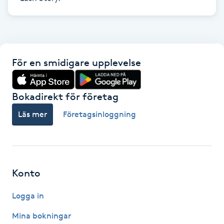
Hot Stone Massage
Hot yoga
För en smidigare upplevelse
Hudföryngring
Huduppstramning
Bokadirekt för företag
Läs mer
Företagsinloggning
Hudvård
Hyaluronsyra
Konto
Hyperhidros
Logga in
Hypnos
Mina bokningar