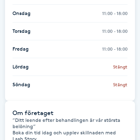
Onsdag
11:00 - 18:00
Gua Sha-massage
H
Torsdag
11:00 - 18:00
Hatha Yoga
Fredag
11:00 - 18:00
Headspa
Lördag
Stängt
Healing
Söndag
Stängt
Herrklippning
HIFU
Om företaget
”Ditt leende efter behandlingen är vår största 
Hollywood Peel
belöning”

Boka din tid idag och upplev skillnaden med 
Lash Story.