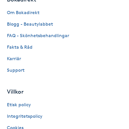
M
Om Bokadirekt
Makeup
Blogg - Beautylabbet
FAQ - Skönhetsbehandlingar
Manikyr & Pedikyr
Fakta & Råd
Massage
Karriär
Support
Medial vägledning
Medicinsk massage
Villkor
Meditation
Etisk policy
Integritetspolicy
Medium
Cookies