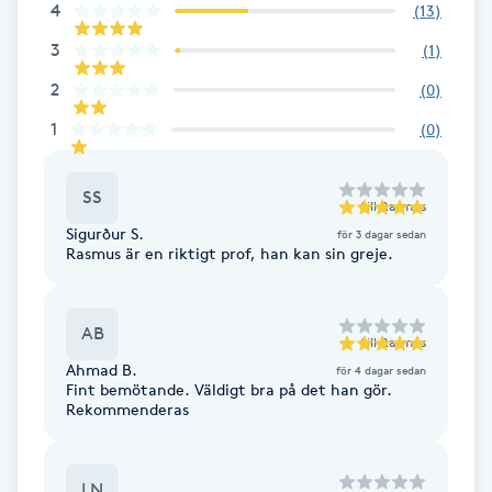
4
(
13
)
Föning
3
(
1
)
G
2
(
0
)
Gel naglar
1
(
0
)
Gelenaglar
SS
till
Rasmus
Gellack
Sigurður S.
för 3 dagar sedan
Rasmus är en riktigt prof, han kan sin greje.
Gellack med förstärkning
AB
till
Rasmus
Gravidmassage
Ahmad B.
för 4 dagar sedan
Fint bemötande. Väldigt bra på det han gör.
Rekommenderas
Gravidyoga
Gruppträning
LN