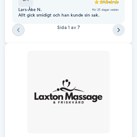
till
Rasmus
Lars-Åke N.
för 25 dagar sedan
Gua Sha-massage
Allt gick smidigt och han kunde sin sak.
H
Sida
1
av
7
Hatha Yoga
Headspa
Healing
Herrklippning
HIFU
Hollywood Peel