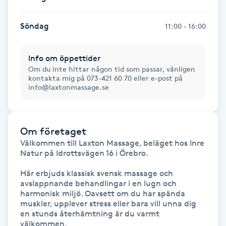
IPL hårborttagning
Söndag
11:00 - 16:00
IR-massage
Info om öppettider
J
Om du inte hittar någon tid som passar, vänligen
kontakta mig på 073-421 60 70 eller e-post på
Japansk massage
info@laxtonmassage.se
K
K18
Om företaget
Välkommen till Laxton Massage, beläget hos Inre 
Natur på Idrottsvägen 16 i Örebro.

Katun fransar
Här erbjuds klassisk svensk massage och 
avslappnande behandlingar i en lugn och 
Kemisk peeling
harmonisk miljö. Oavsett om du har spända 
muskler, upplever stress eller bara vill unna dig 
Keratinbehandling
en stunds återhämtning är du varmt 
välkommen.
