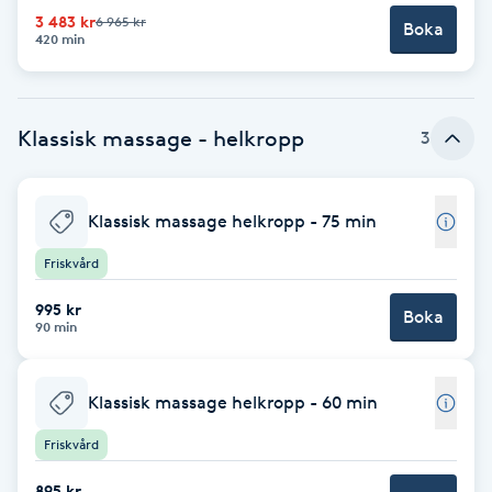
3 483 kr
6 965 kr
Boka
Brynformning
420 min
Brynfärgning
Klassisk massage - helkropp
3
Brynplockning
Klassisk massage helkropp - 75 min
Bröllopsuppsättning
C
Friskvård
995 kr
Celluliter
Boka
90 min
Coachning
Klassisk massage helkropp - 60 min
Color correction
Friskvård
895 kr