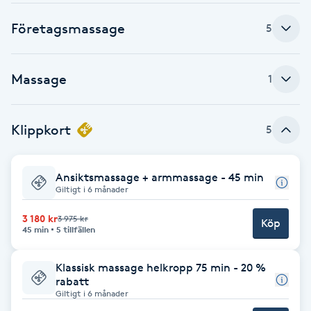
F
Företagsmassage
5
Face framing
Massage
1
Faceliftmassage
Klippkort
5
Fet hårbotten
Fettreducering
Ansiktsmassage + armmassage - 45 min
Giltigt i 6 månader
Fibromassage
3 180 kr
3 975 kr
Köp
45 min
5 tillfällen
Fillers
Klassisk massage helkropp 75 min - 20 %
rabatt
Fotmassage
Giltigt i 6 månader