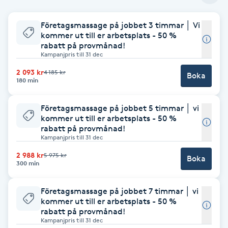
Babylights
Företagsmassage på jobbet 3 timmar │ Vi
kommer ut till er arbetsplats - 50 %
rabatt på provmånad!
Balayage
Kampanjpris till 31 dec
2 093 kr
4 185 kr
Bambumassage
Boka
180 min
Barber
Företagsmassage på jobbet 5 timmar │ vi
kommer ut till er arbetsplats - 50 %
rabatt på provmånad!
Barnklippning
Kampanjpris till 31 dec
2 988 kr
5 975 kr
Boka
BIAB
300 min
Blowout
Företagsmassage på jobbet 7 timmar │ vi
kommer ut till er arbetsplats - 50 %
rabatt på provmånad!
Bottenfärg
Kampanjpris till 31 dec