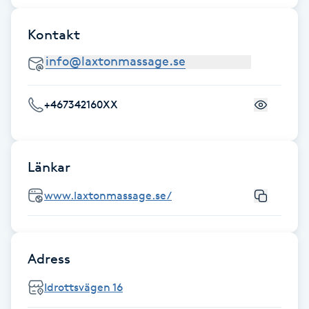
Hot Stone Massage
Kontakt
Hot yoga
Hudföryngring
+467342160XX
Huduppstramning
Hudvård
Länkar
www.laxtonmassage.se/
Hyaluronsyra
Hyperhidros
Adress
Hypnos
Idrottsvägen 16