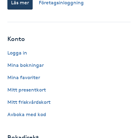
Läs mer
Företagsinloggning
LED-ljusterapi
Liktornar
Konto
LPG
Logga in
Mina bokningar
LPG-behandling
Mina favoriter
LPG-massage
Mitt presentkort
Mitt friskvårdskort
Luggklippning
Avboka med kod
Lymfmassage
Bokadirekt
Läpptatuering