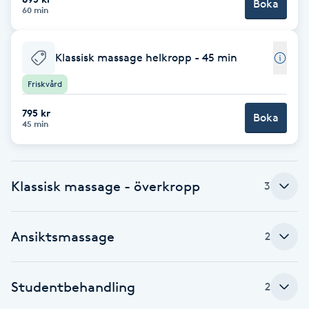
Cryoterapi
Boka
60 min
D
Klassisk massage helkropp - 45 min
Damklippning
Friskvård
Dermapen
795 kr
Boka
45 min
Diamantslipning
E
Klassisk massage - överkropp
3
Enzympeeling
Extensions
Ansiktsmassage
2
Extensions borttagning
Studentbehandling
2
Eyeliner-tatuering