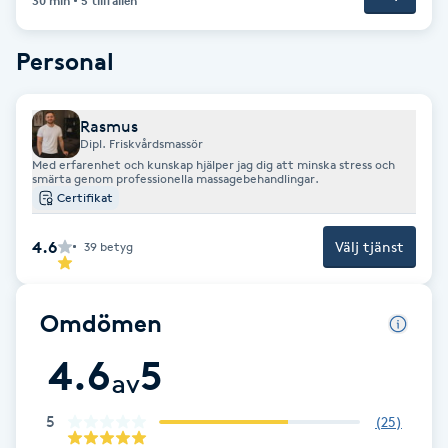
30 min
5 tillfällen
Fransk manikyr
Personal
Fransrengöring
Rasmus
Frekvensterapi
Dipl. Friskvårdsmassör
Med erfarenhet och kunskap hjälper jag dig att minska stress och
smärta genom professionella massagebehandlingar.
Friskvård
Certifikat
Friskvårdsmassage
4.6
Välj tjänst
39
betyg
Frisör
Omdömen
Funktionsanalys
4.6
5
av
Färgning
5
(
25
)