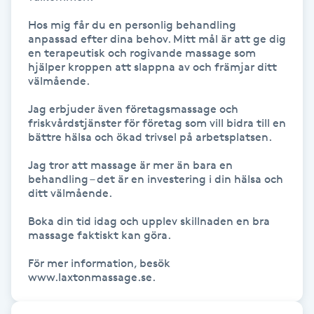
Kinesiologi
Hos mig får du en personlig behandling 
anpassad efter dina behov. Mitt mål är att ge dig 
en terapeutisk och rogivande massage som 
Kinesisk medicin
hjälper kroppen att slappna av och främjar ditt 
välmående.

Kiropraktik
Jag erbjuder även företagsmassage och 
friskvårdstjänster för företag som vill bidra till en 
bättre hälsa och ökad trivsel på arbetsplatsen.

Klangmassage
Jag tror att massage är mer än bara en 
Klippning
behandling – det är en investering i din hälsa och 
ditt välmående.

Klippning & Slingor
Boka din tid idag och upplev skillnaden en bra 
massage faktiskt kan göra.

Klippning ungdom
För mer information, besök 
www.laxtonmassage.se.
Koppningsmassage