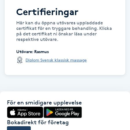
Kosmetisk tatuering
Certifieringar
Här kan du öppna utövares uppladdade
Kostrådgivning
certifikat för en tryggare behandling. Klicka
på det certifikat ni önskar läsa under
respektive utövare.
Kroppsinpackning
Utövare
:
Rasmus
Kroppspeeling
Diplom Svensk klassisk massage
Käkledsbehandling
Kärlbehandling
L
För en smidigare upplevelse
Laserbehandling
Bokadirekt för företag
Lashlift Keratin