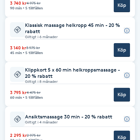
3 740 kr
4 975 kr
Köp
Fotsvamp
90 min
5 tillfällen
Fotvård
Klassisk massage helkropp 45 min - 20 %
rabatt
Giltigt i 6 månader
Fransar
3 140 kr
3 975 kr
Köp
45 min
5 tillfällen
Fransborttagning
Klippkort 5 x 60 min helkroppsmassage -
20 % rabatt
Fransfärgning
Giltigt i 8 månader
3 795 kr
4 475 kr
Fransförlängning
Köp
60 min
5 tillfällen
Fransförlängning Megavolym
Ansiktsmassage 30 min - 20 % rabatt
Giltigt i 4 månader
Fransförlängning Volym
2 295 kr
2 975 kr
Köp