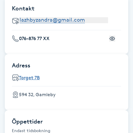
Föning
Kontakt
G
Gel naglar
076-876 77 XX
Gelenaglar
Gellack
Adress
Torget 7B
Gellack med förstärkning
594 32, Gamleby
Gravidmassage
Gravidyoga
Öppettider
Gruppträning
Endast tidsbokning