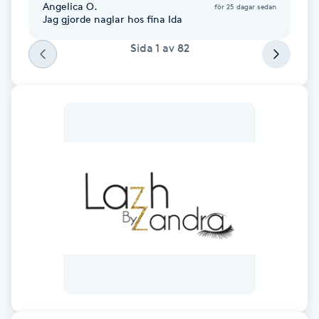
Angelica O.
för 25 dagar sedan
Fransk manikyr
Jag gjorde naglar hos fina Ida
Sida
1
av
82
Fransrengöring
Frekvensterapi
Friskvård
Friskvårdsmassage
Frisör
Funktionsanalys
Färgning