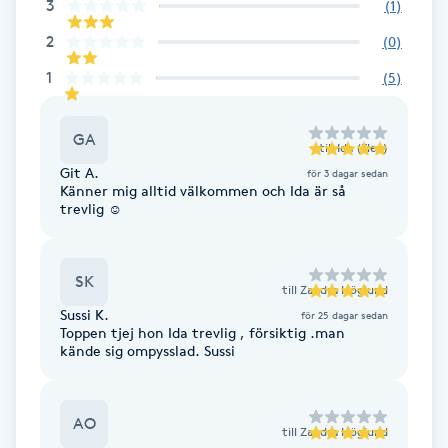
3
(
1
)
Fotsvamp
2
(
0
)
Fotvård
1
(
5
)
Fransar
GA
till
Ida (Elev)
Git A.
för 3 dagar sedan
Fransborttagning
Känner mig alltid välkommen och Ida är så
trevlig ☺️
Fransfärgning
SK
till
Zandra Höglund
Fransförlängning
Sussi K.
för 25 dagar sedan
Toppen tjej hon Ida trevlig , försiktig .man
kände sig ompysslad. Sussi
Fransförlängning Megavolym
Fransförlängning Volym
AO
till
Zandra Höglund