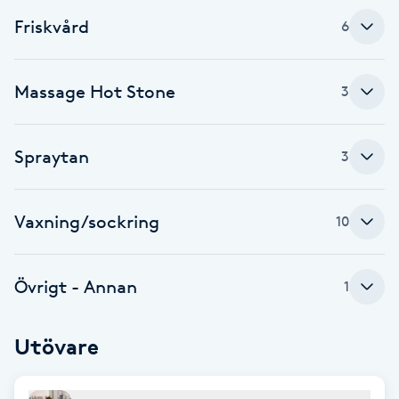
Cryoterapi
Friskvård
6
D
Damklippning
Massage Hot Stone
3
Dermapen
Spraytan
3
Diamantslipning
E
Vaxning/sockring
10
Enzympeeling
Övrigt - Annan
1
Extensions
Utövare
Extensions borttagning
Eyeliner-tatuering