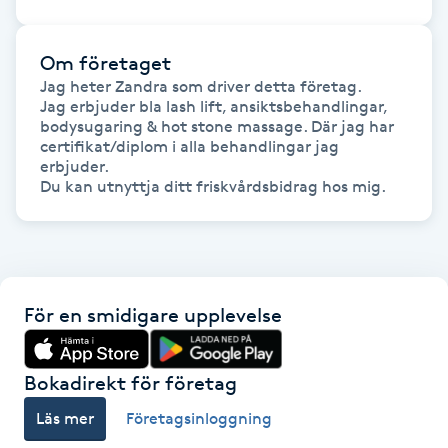
Gua Sha-massage
Om företaget
H
Jag heter Zandra som driver detta företag. 

Jag erbjuder bla lash lift, ansiktsbehandlingar, 
Hatha Yoga
bodysugaring & hot stone massage. Där jag har 
certifikat/diplom i alla behandlingar jag 
erbjuder.

Headspa
Healing
Herrklippning
För en smidigare upplevelse
HIFU
Bokadirekt för företag
Hollywood Peel
Läs mer
Företagsinloggning