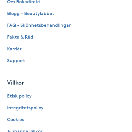
Om Bokadirekt
Hårborttagning
Blogg - Beautylabbet
Hårbottenbehandling
FAQ - Skönhetsbehandlingar
Hårförlängning
Fakta & Råd
Karriär
Hårvård
Support
Hälsa
Villkor
Hälsprickor
I
Etisk policy
Integritetspolicy
Idrottsmassage
Cookies
IPL
Allmänna villkor