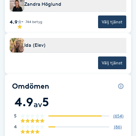
Zandra Höglund
F
4.9
Välj tjänst
744
betyg
Face framing
Faceliftmassage
Ida (Elev)
Fet hårbotten
Välj tjänst
Fettreducering
Omdömen
Fibromassage
4.9
5
av
Fillers
5
(
654
)
Fotmassage
4
(
86
)