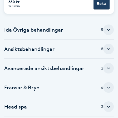
650 kr
Boka
120 min
Brynformning
Brynfärgning
Ida Övriga behandlingar
5
Brynplockning
Ansiktsbehandlingar
8
Bröllopsuppsättning
C
Avancerade ansiktsbehandlingar
2
Celluliter
Fransar & Bryn
6
Coachning
Color correction
Head spa
2