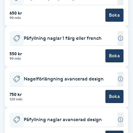
Babylights
650 kr
Boka
90 min
Balayage
Påfyllning naglar 1 färg eller french
Bambumassage
550 kr
Boka
90 min
Barber
Barnklippning
Nagelförlängning avancerad design
BIAB
750 kr
Boka
120 min
Blowout
Påfyllning naglar avancerad design
Bottenfärg