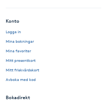
Hot Stone Massage
Hot yoga
Konto
Hudföryngring
Logga in
Mina bokningar
Huduppstramning
Mina favoriter
Hudvård
Mitt presentkort
Hyaluronsyra
Mitt friskvårdskort
Avboka med kod
Hyperhidros
Hypnos
Bokadirekt