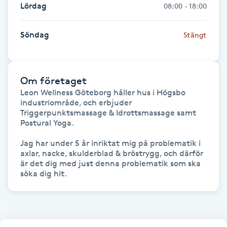
Lördag
08:00 - 18:00
Fransk manikyr
Söndag
Stängt
Fransrengöring
Frekvensterapi
Om företaget
Leon Wellness Göteborg håller hus i Högsbo 
Friskvård
industriområde, och erbjuder 
Triggerpunktsmassage & Idrottsmassage samt 
Postural Yoga. 

Friskvårdsmassage
Jag har under 5 år inriktat mig på problematik i 
Frisör
axlar, nacke, skulderblad & bröstrygg, och därför 
är det dig med just denna problematik som ska 
söka dig hit.
Funktionsanalys
Färgning