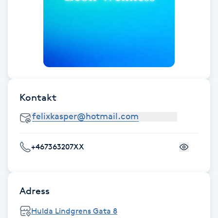
F
Face framing
Faceliftmassage
Fet hårbotten
Kontakt
Fettreducering
Fibromassage
+467363207XX
Fillers
Adress
Fotmassage
Hulda Lindgrens Gata 8