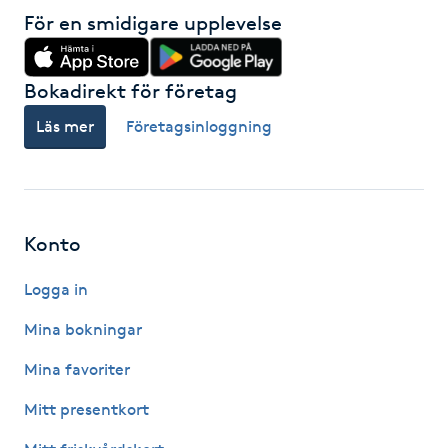
Föning
För en smidigare upplevelse
G
Bokadirekt för företag
Gel naglar
Läs mer
Företagsinloggning
Gelenaglar
Gellack
Konto
Gellack med förstärkning
Logga in
Gravidmassage
Mina bokningar
Mina favoriter
Gravidyoga
Mitt presentkort
Gruppträning