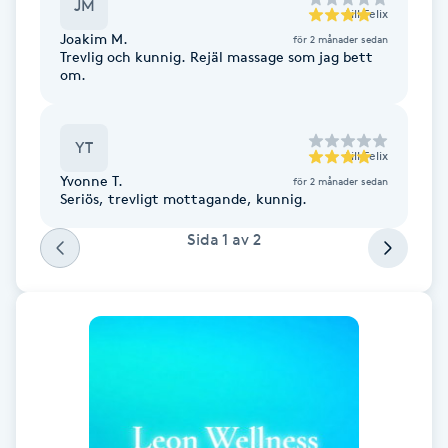
Cryoterapi
JM
till
Felix
D
Joakim M.
för 2 månader sedan
Trevlig och kunnig. Rejäl massage som jag bett
om.
Damklippning
Dermapen
YT
till
Felix
Yvonne T.
för 2 månader sedan
Diamantslipning
Seriös, trevligt mottagande, kunnig.
E
Sida
1
av
2
Enzympeeling
Extensions
Extensions borttagning
Eyeliner-tatuering