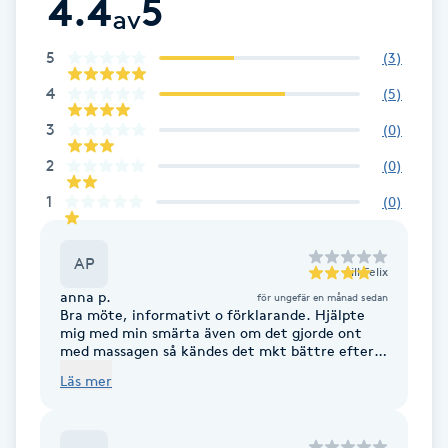
4.4
5
av
Brynformning
5
(
3
)
Brynfärgning
4
(
5
)
3
(
0
)
Brynplockning
2
(
0
)
1
(
0
)
Bröllopsuppsättning
C
AP
till
Felix
Celluliter
anna p.
för ungefär en månad sedan
Bra möte, informativt o förklarande. Hjälpte
mig med min smärta även om det gjorde ont
Coachning
med massagen så kändes det mkt bättre efter,
så stort tack.
Läs mer
Color correction