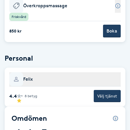
Överkroppsmassage
Babylights
Friskvård
Balayage
Boka
850 kr
Bambumassage
Personal
Barber
Barnklippning
Felix
BIAB
4.4
Välj tjänst
8
betyg
Blowout
Omdömen
Bottenfärg