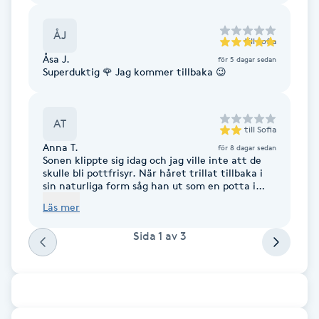
Brynformning
ÅJ
till
Sofia
Åsa J.
för 5 dagar sedan
Brynfärgning
Superduktig 🌹 Jag kommer tillbaka 😉
Brynplockning
AT
till
Sofia
Bröllopsuppsättning
Anna T.
för 8 dagar sedan
Sonen klippte sig idag och jag ville inte att de
C
skulle bli pottfrisyr. När håret trillat tillbaka i
sin naturliga form såg han ut som en potta i
huvudet med ojämn kant. Det var ojämnt bak
Celluliter
Läs mer
och tydliga saxklipp.
Sida
1
av
3
Coachning
Color correction