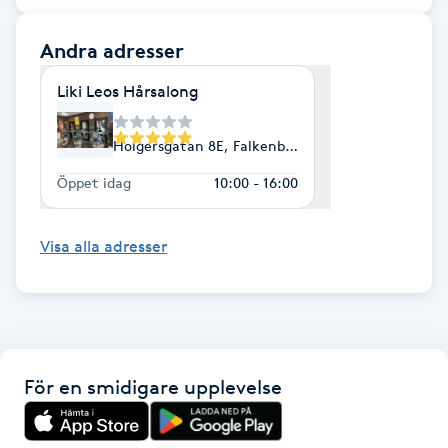
F
Andra adresser
Face framing
Liki Leos Hårsalong
Faceliftmassage
Holgersgatan 8E, Falkenberg
Öppet idag
10:00 - 16:00
Fet hårbotten
Fettreducering
Visa alla adresser
Fibromassage
Fillers
För en smidigare upplevelse
Fotmassage