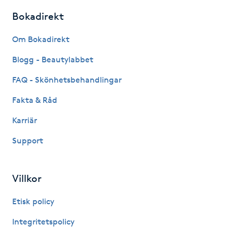
Fransk manikyr
Bokadirekt
Fransrengöring
Om Bokadirekt
Blogg - Beautylabbet
Frekvensterapi
FAQ - Skönhetsbehandlingar
Friskvård
Fakta & Råd
Karriär
Friskvårdsmassage
Support
Frisör
Villkor
Funktionsanalys
Etisk policy
Färgning
Integritetspolicy