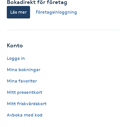
Bokadirekt för företag
Fotsvamp
Läs mer
Företagsinloggning
Fotvård
Fransar
Konto
Fransborttagning
Logga in
Fransfärgning
Mina bokningar
Mina favoriter
Fransförlängning
Mitt presentkort
Fransförlängning Megavolym
Mitt friskvårdskort
Avboka med kod
Fransförlängning Volym