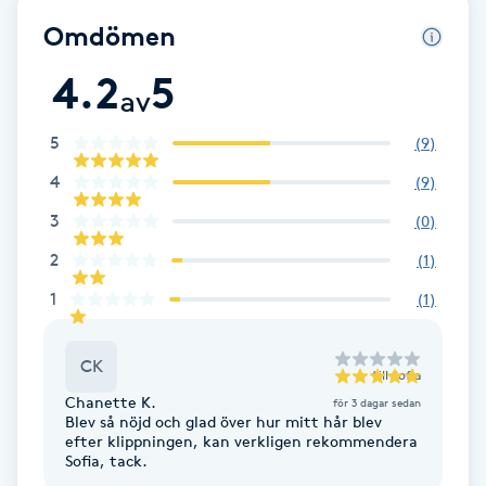
Omdömen
Babylights
4.2
5
av
Balayage
5
(
9
)
Bambumassage
4
(
9
)
Barber
3
(
0
)
2
(
1
)
Barnklippning
1
(
1
)
BIAB
CK
till
Sofia
Blowout
Chanette K.
för 3 dagar sedan
Blev så nöjd och glad över hur mitt hår blev
efter klippningen, kan verkligen rekommendera
Sofia, tack.
Bottenfärg