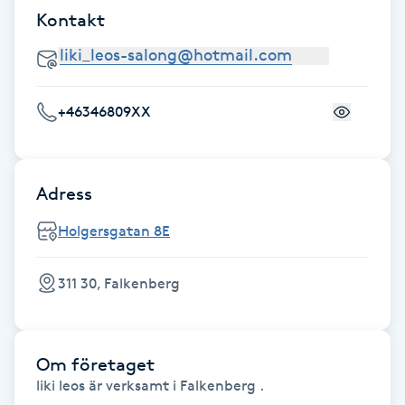
Cryoterapi
Kontakt
D
Damklippning
+46346809XX
Dermapen
Diamantslipning
Adress
E
Holgersgatan 8E
Enzympeeling
311 30, Falkenberg
Extensions
Extensions borttagning
Om företaget
liki leos är verksamt i Falkenberg .
Eyeliner-tatuering