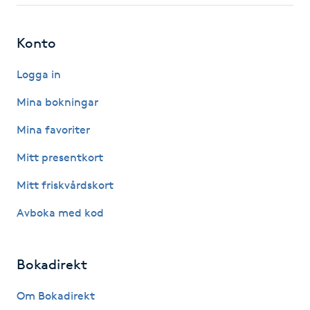
Fotsvamp
Konto
Fotvård
Logga in
Fransar
Mina bokningar
Fransborttagning
Mina favoriter
Mitt presentkort
Fransfärgning
Mitt friskvårdskort
Fransförlängning
Avboka med kod
Fransförlängning Megavolym
Bokadirekt
Fransförlängning Volym
Om Bokadirekt