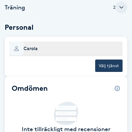
Träning
2
Babylights
Personal
Balayage
Bambumassage
Carola
Barber
Välj tjänst
Barnklippning
Omdömen
BIAB
Blowout
Bottenfärg
Inte tillräckligt med recensioner