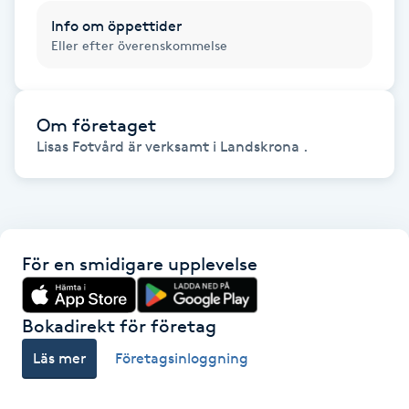
F
Info om öppettider
Eller efter överenskommelse
Face framing
Faceliftmassage
Om företaget
Lisas Fotvård är verksamt i Landskrona .
Fet hårbotten
Fettreducering
För en smidigare upplevelse
Fibromassage
Bokadirekt för företag
Fillers
Läs mer
Företagsinloggning
Fotmassage