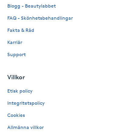
Fransk manikyr
Blogg - Beautylabbet
FAQ - Skönhetsbehandlingar
Fransrengöring
Fakta & Råd
Frekvensterapi
Karriär
Support
Friskvård
Friskvårdsmassage
Villkor
Frisör
Etisk policy
Integritetspolicy
Funktionsanalys
Cookies
Färgning
Allmänna villkor