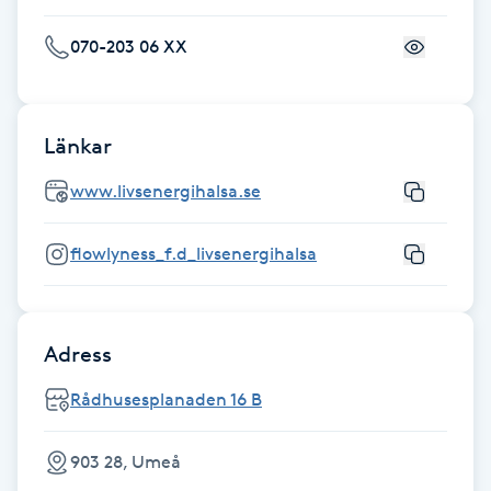
070-203 06 XX
Gua Sha-massage
H
Hatha Yoga
Länkar
www.livsenergihalsa.se
Headspa
flowlyness_f.d_livsenergihalsa
Healing
Herrklippning
Adress
HIFU
Rådhusesplanaden 16 B
Hollywood Peel
903 28, Umeå