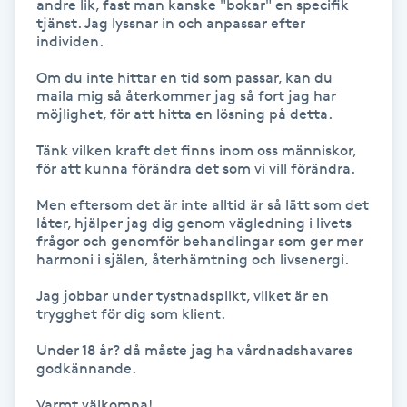
andre lik, fast man kanske "bokar" en specifik 
tjänst. Jag lyssnar in och anpassar efter 
IPL hårborttagning
individen.

Om du inte hittar en tid som passar, kan du 
IR-massage
maila mig så återkommer jag så fort jag har 
J
möjlighet, för att hitta en lösning på detta. 

Tänk vilken kraft det finns inom oss människor, 
Japansk massage
för att kunna förändra det som vi vill förändra. 

K
Men eftersom det är inte alltid är så lätt som det 
låter, hjälper jag dig genom vägledning i livets 
K18
frågor och genomför behandlingar som ger mer 
harmoni i själen, återhämtning och livsenergi. 

Katun fransar
Jag jobbar under tystnadsplikt, vilket är en 
trygghet för dig som klient. 

Kemisk peeling
Under 18 år? då måste jag ha vårdnadshavares 
godkännande. 

Keratinbehandling
Varmt välkomna!
