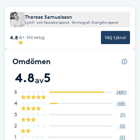
Fotsvamp
Therese Samuelsson
Lymf- och fasciaterapeut, Termograf, Energiterapeut
Fotvård
4.8
Välj tjänst
555
betyg
Fransar
Fransborttagning
Omdömen
4.8
5
Fransfärgning
av
5
(
481
)
Fransförlängning
4
(
68
)
Fransförlängning Megavolym
3
(
1
)
2
(
0
)
Fransförlängning Volym
1
(
5
)