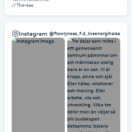
// Therese 
Kinesiologi
Kinesisk medicin
Instagram
@
flowlyness_f.d_livsenergihalsa
Kiropraktik
Klangmassage
Klippning
Klippning & Slingor
Klippning ungdom
Koppningsmassage