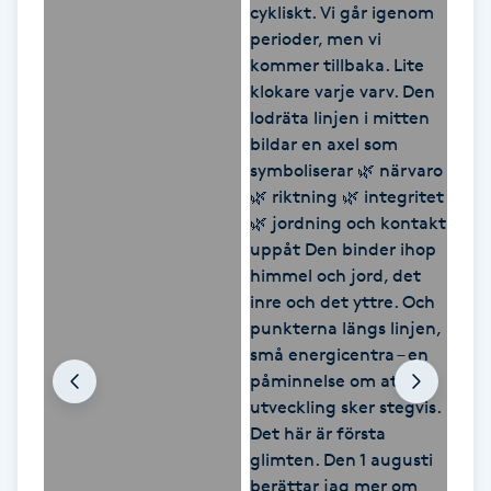
LED-ljusterapi
Liktornar
LPG
LPG-behandling
LPG-massage
Luggklippning
Lymfmassage
Läpptatuering