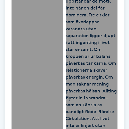
Kosmetisk tatuering
Kostrådgivning
Kroppsinpackning
Kroppspeeling
Käkledsbehandling
Kärlbehandling
L
Laserbehandling
Lashlift Keratin