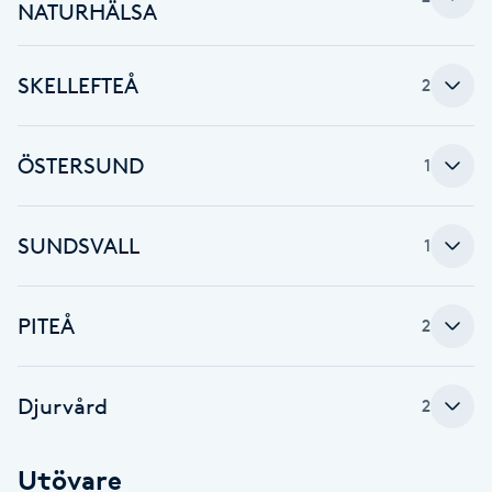
NATURHÄLSA
F
SKELLEFTEÅ
Face framing
2
Faceliftmassage
ÖSTERSUND
1
Fet hårbotten
SUNDSVALL
1
Fettreducering
PITEÅ
2
Fibromassage
Fillers
Djurvård
2
Fotmassage
Utövare