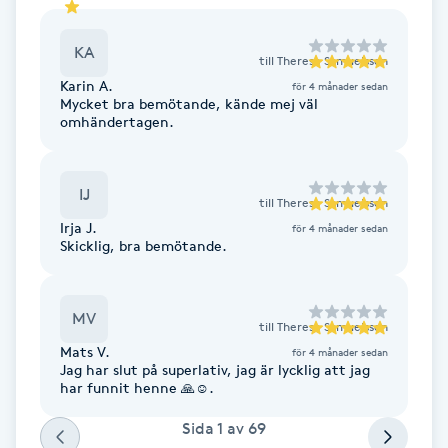
Fransk manikyr
KA
till
Therese Samuelsson
Fransrengöring
Karin A.
för 4 månader sedan
Mycket bra bemötande, kände mej väl
omhändertagen.
Frekvensterapi
Friskvård
IJ
till
Therese Samuelsson
Irja J.
för 4 månader sedan
Friskvårdsmassage
Skicklig, bra bemötande.
Frisör
MV
till
Therese Samuelsson
Mats V.
för 4 månader sedan
Funktionsanalys
Jag har slut på superlativ, jag är lycklig att jag
har funnit henne 🙏☺️.
Färgning
Sida
1
av
69