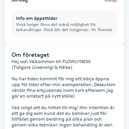
Hårborttagning
Info om öppettider
Hårbottenbehandling
Vissa helger finns det också möjlighet för
behandlingar. Dock blir det helgpriser. Vh Therese
Hårförlängning
Hårvård
Om företaget
Hej och Välkommen till FLOWLYNESS 

(Tidigare Livsenergi & Hälsa) 

Hälsa
Nu har tiden kommit för mig att börja öppna 
Hälsprickor
upp för tider efter min axeloperation. Dessutom 
väntar fina erbjudande inom kort eftersom jag 
I
gör en omstart på nytt ställe! 

Idrottsmassage
Vad roligt att du hittat till mig! Min intention är 
att ge dig som kund det du behöver just för 
tillfället genom beröring på olika plan och 
IPL
genom olika tekniker. Ingen behandling är den 