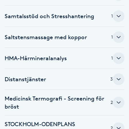
Cryoterapi
D
Samtalsstöd och Stresshantering
1
Damklippning
Saltstensmassage med koppor
1
Dermapen
Diamantslipning
HMA-Hårmineralanalys
1
E
Distanstjänster
3
Enzympeeling
Extensions
Medicinsk Termografi - Screening för
2
bröst
Extensions borttagning
STOCKHOLM-ODENPLANS
Eyeliner-tatuering
2