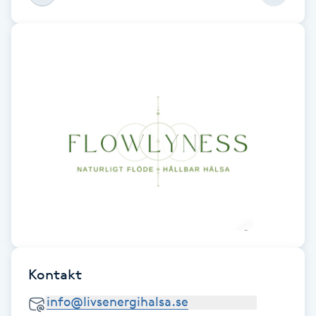
Föning
G
Gel naglar
Gelenaglar
Gellack
Gellack med förstärkning
Gravidmassage
Gravidyoga
Kontakt
Gruppträning