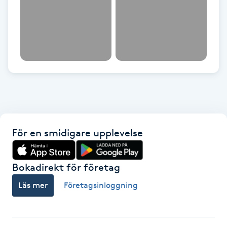
Nagelförlängning gelé
Nagelförlängning glasfiber
Nagelförlängning silke
Nagelförstärkning
För en smidigare upplevelse
Nagelklippning
Nagelsvamp
Bokadirekt för företag
Läs mer
Företagsinloggning
Nageltrång
Nagelvård