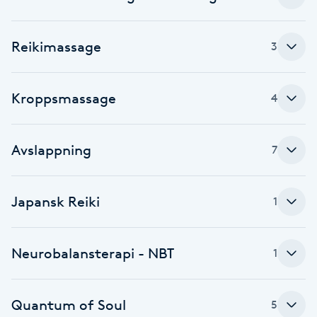
Brynformning
Reikimassage
3
Brynfärgning
Kroppsmassage
4
Brynplockning
Bröllopsuppsättning
Avslappning
7
C
Japansk Reiki
Celluliter
1
Coachning
Neurobalansterapi - NBT
1
Color correction
Quantum of Soul
5