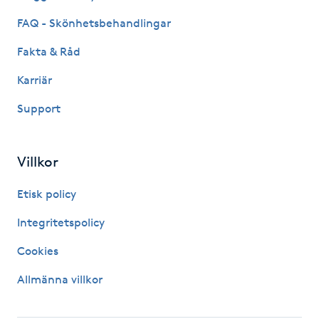
Olaplexbehandling
FAQ - Skönhetsbehandlingar
Ombre
Fakta & Råd
Karriär
Ombre brows
Support
Ombre naglar
Villkor
Optiker
Etisk policy
Ortobionomi
Integritetspolicy
Ortopedi
Cookies
Allmänna villkor
Osteopati
P