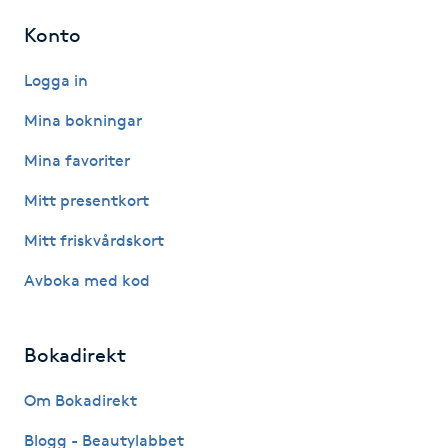
Konto
Naglar borttagning
Logga in
Naglar reparation
Mina bokningar
Naprapati
Mina favoriter
Mitt presentkort
Navelpiercing
Mitt friskvårdskort
NBE-massage
Avboka med kod
Ny frisyr
Bokadirekt
O
Om Bokadirekt
Olaplex
Blogg - Beautylabbet