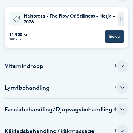
Babylights
Hälsoresa - The Flow Of Stillness - Nerja -
2026
Balayage
14 900 kr
Boka
100 min
Bambumassage
Barber
Vitamindropp
1
Barnklippning
Lymfbehandling
7
BIAB
Fasciabehandling/Djupvågsbehandling
4
Blowout
Bottenfärg
Käkledsbehandling / käkmassage
1