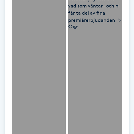
M
Makeup
Manikyr & Pedikyr
Massage
Medial vägledning
Medicinsk massage
Meditation
Medium