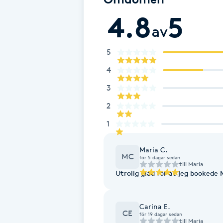
Cryoterapi
4.8
5
D
av
Damklippning
5
4
Dermapen
3
Diamantslipning
2
E
1
Enzympeeling
Maria C.
MC
för 5 dagar sedan
till
Maria
Extensions
Utrolig glad for at jeg bookede 
Extensions borttagning
Carina E.
CE
för 19 dagar sedan
till
Maria