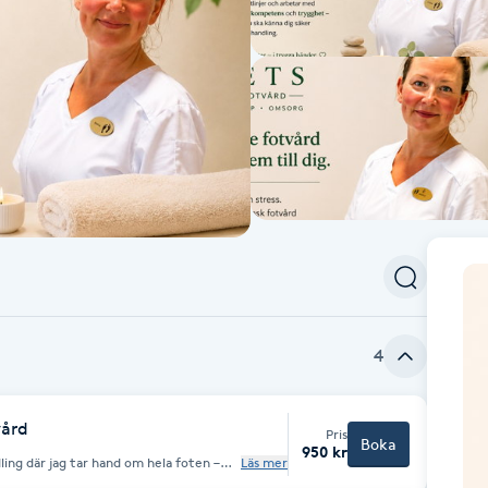
4
vård
Pris
Boka
950 kr
ling där jag tar hand om hela foten –
Läs mer
ar, vårtor, förhårdnader, liktornar,