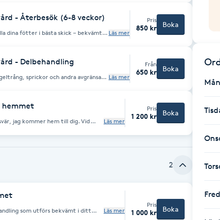
amtidigt som vi förebygger framtida
sage, avlastning och individuella råd
rutsättningar.
rd - Återbesök (6-8 veckor)
Pris
Boka
850 kr
la dina fötter i bästa skick – bekvämt i
Läs mer
nderhåll och förebyggande vård för att
r. Ett tryggt och enkelt sätt att ta
Ord
ård - Delbehandling
Från
Boka
650 kr
geltrång, sprickor och andra avgränsade
Läs mer
Mån
 och förbättra. Behandlingen avslutas
ör att förebygga återkommande besvär
sättningar.
 i hemmet
Pris
Tisd
Boka
1 200 kr
svär, jag kommer hem till dig. Vid
Läs mer
tornar får du en riktad och effektiv
ekt. Trygg hjälp när du behöver det
Ons
2
Tor
Fre
met
Pris
Boka
ndling som utförs bekvämt i ditt
Läs mer
1 000 kr
t. Behandlingen fokuserar på att