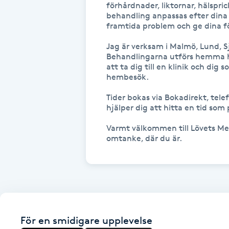
förhårdnader, liktornar, hälspric
Fotsvamp
behandling anpassas efter dina 
framtida problem och ge dina fö
Fotvård
Jag är verksam i Malmö, Lund, 
Behandlingarna utförs hemma hos
att ta dig till en klinik och di
Fransar
hembesök.

Tider bokas via Bokadirekt, tele
Fransborttagning
hjälper dig att hitta en tid som p
Varmt välkommen till Lövets Med
Fransfärgning
omtanke, där du är.
Fransförlängning
Fransförlängning Megavolym
Fransförlängning Volym
För en smidigare upplevelse