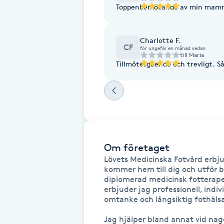
Eyeliner-tatuering
Toppenbemötande av min mamm
F
Charlotte F.
Face framing
CF
för ungefär en månad sedan
till
Maria
Tillmötesgående och trevligt. 
Faceliftmassage
Fet hårbotten
Fettreducering
Om företaget
Fibromassage
Lövets Medicinska Fotvård erbj
kommer hem till dig och utför b
diplomerad medicinsk fotterape
Fillers
erbjuder jag professionell, indi
omtanke och långsiktig fothälsa
Fotmassage
Jag hjälper bland annat vid nag