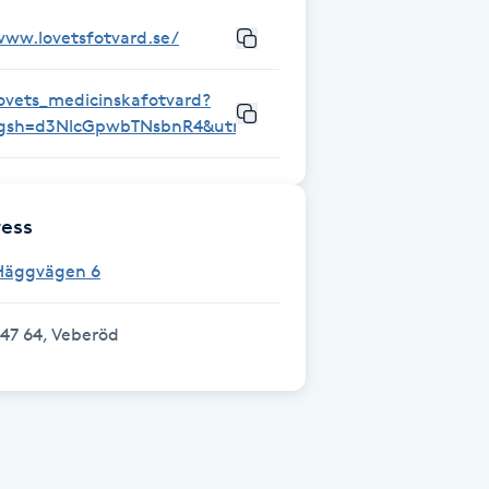
www.lovetsfotvard.se/
lovets_medicinskafotvard?
igsh=d3NlcGpwbTNsbnR4&utm_source=qr
ess
Häggvägen 6
47 64, Veberöd