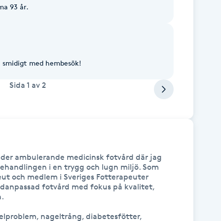
a 93 år.
Så smidigt med hembesök!
Sida
1
av
2
uder ambulerande medicinsk fotvård där jag 
ehandlingen i en trygg och lugn miljö. Som 
ut och medlem i Sveriges Fotterapeuter 
vidanpassad fotvård med fokus på kvalitet, 
.

elproblem, nageltrång, diabetesfötter, 