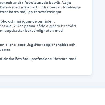
kor och andra fotrelaterade besvär. Varje 
behov med målet att lindra besvär, förebygga 
tter bästa möjliga förutsättningar.

Sjöbo och närliggande områden. 
 dig, vilket passar både dig som har svårt 
g som uppskattar bekvämligheten med 
fon eller e-post. Jag återkopplar snabbt och 
assar.

icinska Fotvård – professionell fotvård med 