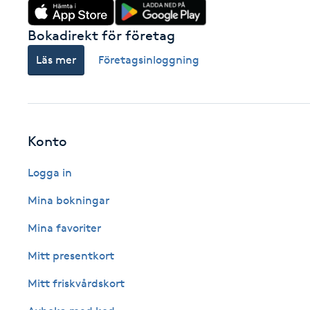
Fransk manikyr
Bokadirekt för företag
Fransrengöring
Läs mer
Företagsinloggning
Frekvensterapi
Friskvård
Konto
Logga in
Friskvårdsmassage
Mina bokningar
Frisör
Mina favoriter
Funktionsanalys
Mitt presentkort
Mitt friskvårdskort
Färgning