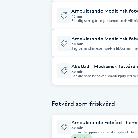
diabetesfötter och andra fotbesvär, s
problem. Behandlingen avslutas med mas
för att ge dina fötter bästa möjliga fö
Ambulerande Medicinsk fotvå
Babylights
45 min
För dig som går regelbundet och vill hål
ditt hem. Behandlingen fokuserar på u
minska risken för att nya besvär uppstå
Balayage
hand om dina fötter över tid.
Ambulerande Medicinsk fotv
30 min
Bambumassage
Jag behandlar exempelvis liktornar, na
fotbesvär med målet att snabbt lindra
med avlastning och individuella råd f
och ge dina fötter bästa möjliga förut
Barber
Akuttid - Medicinsk fotvård
60 min
För dig som behöver snabb hjälp vid be
exempelvis smärta, nageltrång eller lik
Barnklippning
behandling med fokus på att lindra dir
som mest.
BIAB
Fotvård som friskvård
Blowout
Ambulerande Fotvård i hem
60 min
En förebyggande och avkopplande beha
Bottenfärg
hem och omfattas av friskvårdsbidrage