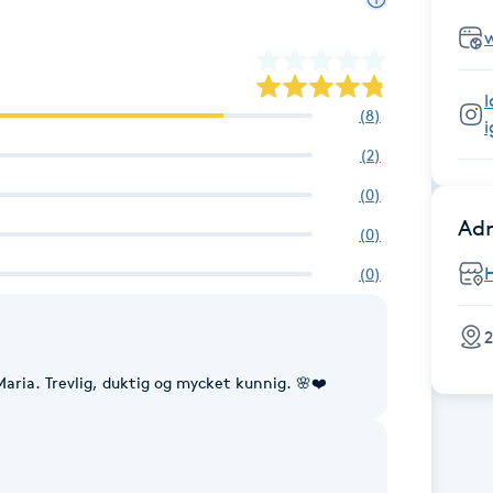
(
8
)
(
2
)
(
0
)
Adr
(
0
)
(
0
)
2
Maria. Trevlig, duktig og mycket kunnig. 🌸❤️