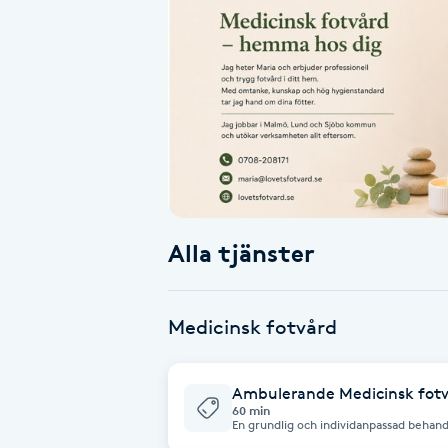
Alternativmedicin
Andningsmassage
Ansiktslyft utan kirurgi
Aromamassage
Ashtanga Yoga
Alla tjänster
Ayurveda
Medicinsk fotvård
Ayurvedisk Massage
Ambulerande Medicinsk fot
Ansiktsbehandling djuprengörande
60 min
En grundlig och individanpassad behand
bekvämt i ditt hem. Jag behandlar nagl
B