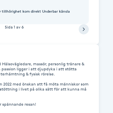
Sida
1
av
6
 Hälsovägledare, massör, personlig tränare & 
assion ligger i att djupdyka i att stötta 
terhämtning & fysisk rörelse.

en 2022 med önskan att få möta människor som 
töttning i livet på olika sätt för att kunna må 
 spännande resan! 