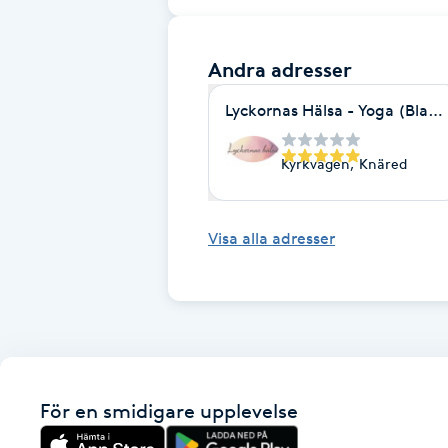
Eyeliner-tatuering
F
Andra adresser
Face framing
Lyckornas Hälsa - Yoga (Blan
Faceliftmassage
Kyrkvägen, Knäred
Fet hårbotten
Visa alla adresser
Fettreducering
Fibromassage
Fillers
För en smidigare upplevelse
Fotmassage