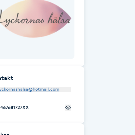
ntakt
+467681727XX
kar