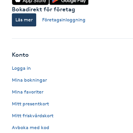
Fotsvamp
Bokadirekt för företag
Läs mer
Företagsinloggning
Fotvård
Fransar
Konto
Fransborttagning
Logga in
Fransfärgning
Mina bokningar
Fransförlängning
Mina favoriter
Mitt presentkort
Fransförlängning Megavolym
Mitt friskvårdskort
Fransförlängning Volym
Avboka med kod