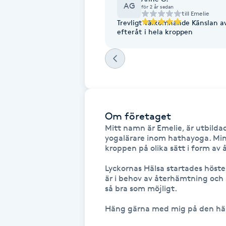
AG
Cryoterapi
för 2 år sedan
till
Emelie
D
Trevligt välkomnande Känslan av tillhörighet kom direkt Underbar känsla
efteråt i hela kroppen
Damklippning
Dermapen
Diamantslipning
Om företaget
E
Mitt namn är Emelie, är utbildad
yogalärare inom hathayoga. Min p
Enzympeeling
kroppen på olika sätt i form av å
Lyckornas Hälsa startades höst
Extensions
är i behov av återhämtning och s
så bra som möjligt.

Extensions borttagning
Häng gärna med mig på den här