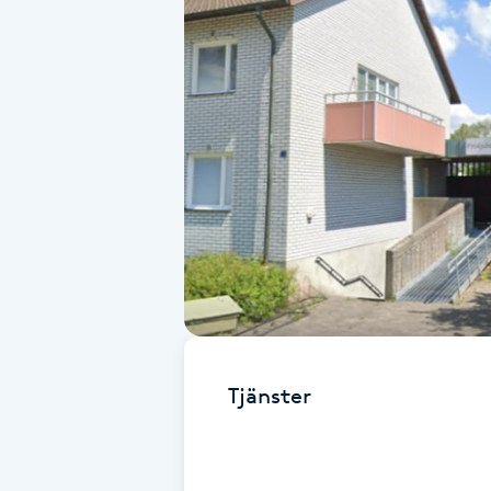
Alternativmedicin
Andningsmassage
Ansiktslyft utan kirurgi
Aromamassage
Ashtanga Yoga
Ayurveda
Ayurvedisk Massage
Tjänster
Ansiktsbehandling djuprengörande
B