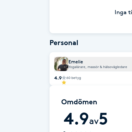
Inga t
Babylights
Balayage
Personal
Bambumassage
Emelie
Barber
Yogalärare, massör & hälsovägledare
4.9
60
betyg
Barnklippning
BIAB
Omdömen
4.9
5
Blowout
av
Bottenfärg