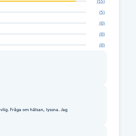
(
55
)
(
5
)
(
0
)
(
0
)
(
0
)
lig. Fråga om hälsan, lyssna. Jag