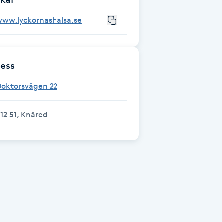
www.lyckornashalsa.se
ess
Doktorsvägen 22
12 51, Knäred