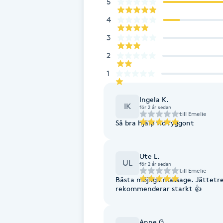
5
4
Brynformning
3
Brynfärgning
2
1
Brynplockning
Ingela K.
Bröllopsuppsättning
IK
för 2 år sedan
till
Emelie
C
Så bra hjälp vid ryggont
Celluliter
Ute L.
UL
för 2 år sedan
till
Emelie
Coachning
Bästa möjliga massage. Jättetrev
rekommenderar starkt 👍
Color correction
Anne G.