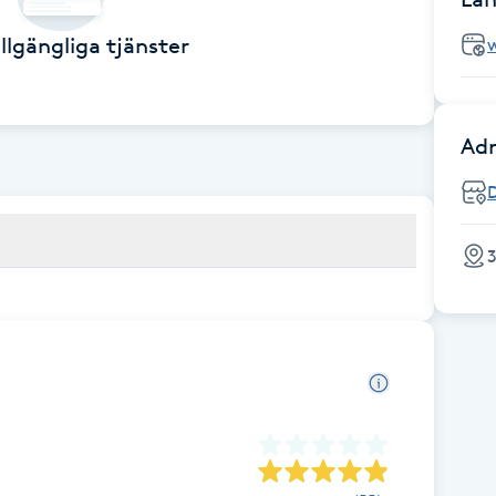
illgängliga tjänster
Adr
3