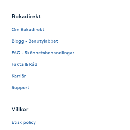
Fransk manikyr
Bokadirekt
Fransrengöring
Om Bokadirekt
Frekvensterapi
Blogg - Beautylabbet
FAQ - Skönhetsbehandlingar
Friskvård
Fakta & Råd
Friskvårdsmassage
Karriär
Support
Frisör
Funktionsanalys
Villkor
Färgning
Etisk policy