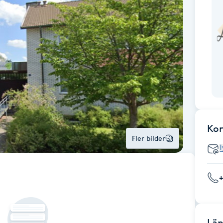
Ko
Fler bilder
Län