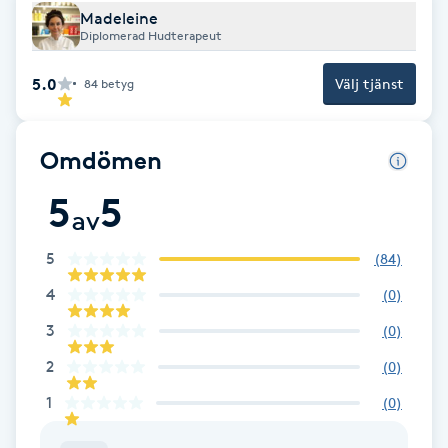
Madeleine
F
Diplomerad Hudterapeut
Face framing
5.0
Välj tjänst
84
betyg
Faceliftmassage
Omdömen
Fet hårbotten
5
5
av
Fettreducering
5
(
84
)
4
(
0
)
Fibromassage
3
(
0
)
Fillers
2
(
0
)
1
(
0
)
Fotmassage