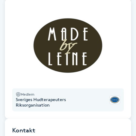
Fransk manikyr
Fransrengöring
Frekvensterapi
Friskvård
Friskvårdsmassage
Frisör
Medlem
Sveriges Hudterapeuters
Riksorganisation
Funktionsanalys
Färgning
Kontakt