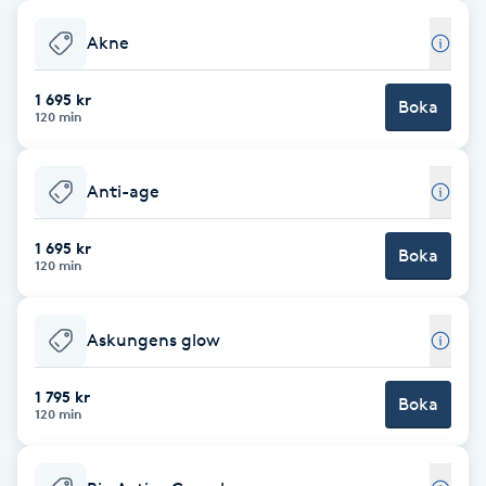
Babylights
Akne
Balayage
1 695 kr
Boka
120 min
Bambumassage
Anti-age
Barber
1 695 kr
Boka
120 min
Barnklippning
Askungens glow
BIAB
1 795 kr
Blowout
Boka
120 min
Bottenfärg