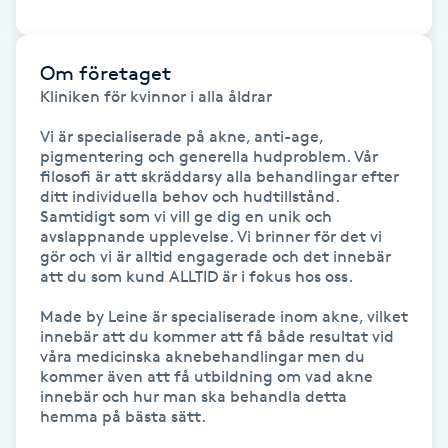
Hot Stone Massage
Hot yoga
Om företaget
Kliniken för kvinnor i alla åldrar

Hudföryngring
Vi är specialiserade på akne, anti-age, 
pigmentering och generella hudproblem. Vår 
filosofi är att skräddarsy alla behandlingar efter 
Huduppstramning
ditt individuella behov och hudtillstånd. 
Samtidigt som vi vill ge dig en unik och 
Hudvård
avslappnande upplevelse. Vi brinner för det vi 
gör och vi är alltid engagerade och det innebär 
att du som kund ALLTID är i fokus hos oss.

Hyaluronsyra
Made by Leine är specialiserade inom akne, vilket 
innebär att du kommer att få både resultat vid 
Hyperhidros
våra medicinska aknebehandlingar men du 
kommer även att få utbildning om vad akne 
innebär och hur man ska behandla detta 
Hypnos
hemma på bästa sätt.
