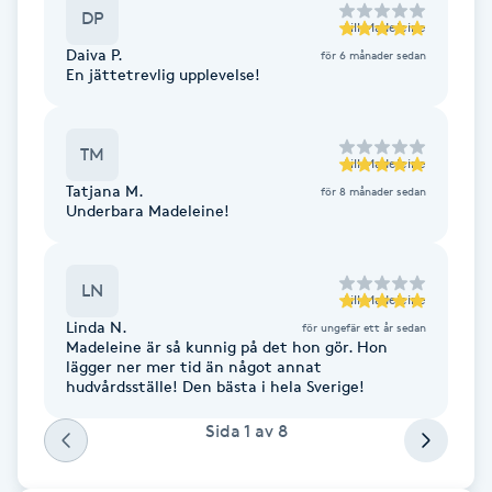
DP
Fotsvamp
till
Madeleine
Daiva P.
för 6 månader sedan
En jättetrevlig upplevelse!
Fotvård
Fransar
TM
till
Madeleine
Tatjana M.
för 8 månader sedan
Fransborttagning
Underbara Madeleine!
Fransfärgning
LN
till
Madeleine
Linda N.
Fransförlängning
för ungefär ett år sedan
Madeleine är så kunnig på det hon gör. Hon
lägger ner mer tid än något annat
hudvårdsställe! Den bästa i hela Sverige!
Fransförlängning Megavolym
Sida
1
av
8
Fransförlängning Volym