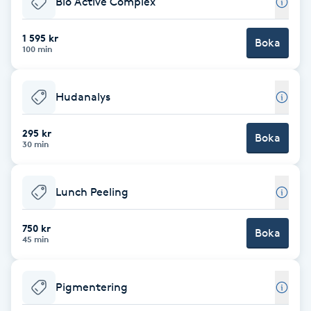
Bio Active Complex
Brynformning
1 595 kr
Boka
100 min
Brynfärgning
Hudanalys
Brynplockning
295 kr
Boka
Bröllopsuppsättning
30 min
C
Lunch Peeling
Celluliter
750 kr
Boka
Coachning
45 min
Color correction
Pigmentering