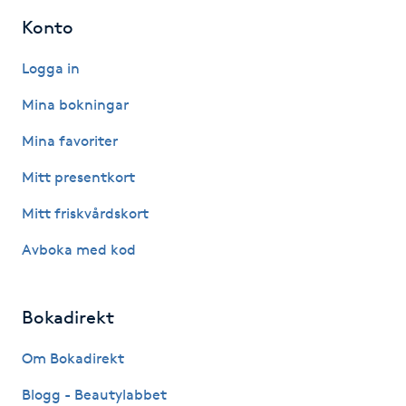
Konto
IPL hårborttagning
Logga in
IR-massage
Mina bokningar
J
Mina favoriter
Japansk massage
Mitt presentkort
K
Mitt friskvårdskort
K18
Avboka med kod
Katun fransar
Bokadirekt
Kemisk peeling
Om Bokadirekt
Keratinbehandling
Blogg - Beautylabbet