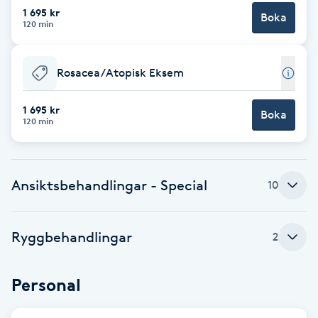
Cryoterapi
1 695 kr
Boka
120 min
D
Damklippning
Rosacea/Atopisk Eksem
Dermapen
1 695 kr
Boka
120 min
Diamantslipning
E
Ansiktsbehandlingar - Special
10
Enzympeeling
Ryggbehandlingar
Extensions
2
Extensions borttagning
Personal
Eyeliner-tatuering