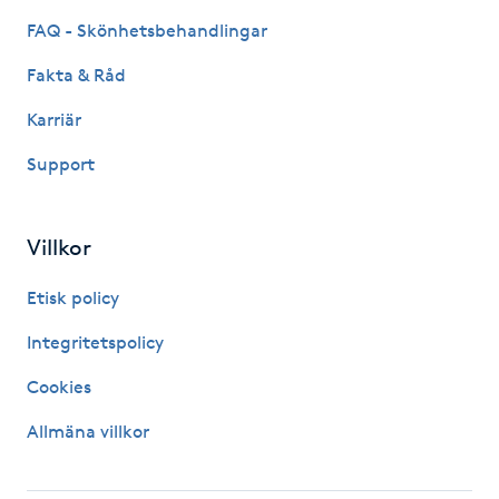
FAQ - Skönhetsbehandlingar
Kinesiologi
Fakta & Råd
Kinesisk medicin
Karriär
Kiropraktik
Support
Klangmassage
Villkor
Klippning
Etisk policy
Integritetspolicy
Klippning & Slingor
Cookies
Klippning ungdom
Allmäna villkor
Koppningsmassage