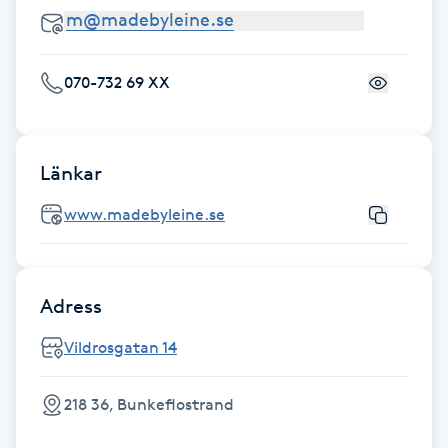
Föning
G
070-732 69 XX
Gel naglar
Gelenaglar
Länkar
Gellack
www.madebyleine.se
Gellack med förstärkning
Adress
Gravidmassage
Vildrosgatan 14
Gravidyoga
218 36, Bunkeflostrand
Gruppträning