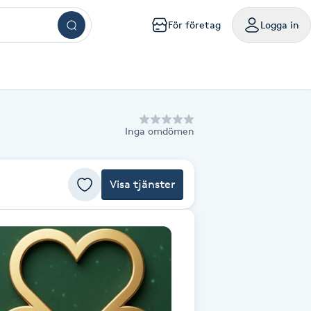
För företag
Logga in
ar
ngar
ingar
ingar
ingar
kningar
sökningar
g
mig
a mig
handling nära mig
sör Västerås
Browlift Stockholm
Naglar Västerås
Yoga Göteborg
Tatuering Göteborg
Massage Västerås
Microneedling Göteborg
mpanjer samlade på ett ställe
oka friskvårdstjänster på Bokadirekt
Använd hos över 10 000 specialister i hela landet
Inga omdömen
m
lm
olm
holm
ockholm
handling Stockholm
isör Örebro
Browlift Göteborg
Naglar Örebro
Hot yoga Stockholm
Tatuering Malmö
Massage Örebro
Microneedling Malmö
ka sista minuten-tider med rabatt
nvänd hos över 4 500 utövare
Levereras digitalt eller hem i brevlådan
sta något nytt till bättre pris
iltigt till 30:e juni 2027
Gäller i 1 år från inköpsdatum
g
rg
org
teborg
handling Göteborg
isör Linköping
Browlift Malmö
Naglar Helsingborg
Hot yoga Malmö
Tandblekning Stockholm
Massage Linköping
LPG Stockholm
Visa tjänster
ö
lmö
handling Malmö
isör Jönköping
Microblading Stockholm
Spa Stockholm
Spraytan Stockholm
Massage Helsingborg
LPG Göteborg
tta en deal
öp
Köp
Mitt friskvårdskort
Mitt presentkort
ckholm
sala
ling Stockholm
Microblading Göteborg
Spa Göteborg
Spraytan Örebro
LPG Malmö