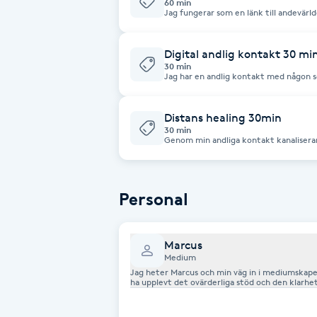
60 min
Jag fungerar som en länk till andevärl
stor respekt. I mitt arbete är det de 
Babylights
kommer fram; det är en överenskommel
att du ska få precis det du behöver just
gör att vi kan mötas oavsett avstånd. 
Digital andlig kontakt 30 mi
lugn och ro ta emot dina budskap i en m
30 min
Balayage
tar kontakt är det för att öppna upp fö
Jag har en andlig kontakt med någon s
närvaro och kärlek. Dina guider som kl
din väg framåt. Min roll är att vara en r
Budskapen är alltid fyllda av kärlek 
Bambumassage
du aldrig vandrar ensam.
Distans healing 30min
30 min
Genom min andliga kontakt kanaliserar j
Barber
mina andra sittningar är det de på andr
krafter – som styr processen. Jag fun
du behöver just nu för att hitta balans
sker helt digitalt på distans. Efterso
Barnklippning
fungerar metoden precis lika effektivt
Personal
ligga ner eller sitta bekvämt hemma i
behandlingen. Vad healingen kan ge dig
och ditt sinne att gå ner i varv. Energi
BIAB
fyller på med ny kraft. Andlig guidni
känsla av kärlek och omsorg från dina g
Marcus
för dig och låta den helande kraften f
Medium
är en stund av total kravlöshet där du
Blowout
Jag heter Marcus och min väg in i mediumskapet
ha upplevt det ovärderliga stöd och den klar
skola om mig för att kunna hjälpa andra på sa
privatutbildning omfattande 30 utbildningstillf
Bottenfärg
trygg och stabil grund i mitt arbete, där etik oc