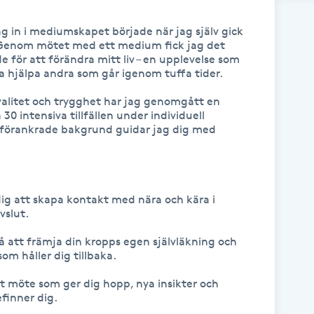
 in i mediumskapet började när jag själv gick 
enom mötet med ett medium fick jag det 
 för att förändra mitt liv – en upplevelse som 
ja hjälpa andra som går igenom tuffa tider.

alitet och trygghet har jag genomgått en 
0 intensiva tillfällen under individuell 
förankrade bakgrund guidar jag dig med 
dig att skapa kontakt med nära och kära i 
slut.

å att främja din kropps egen självläkning och 
m håller dig tillbaka.

t möte som ger dig hopp, nya insikter och 
efinner dig.