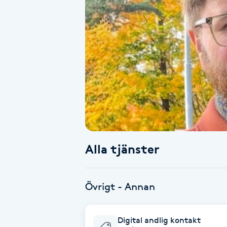
Alternativmedicin
Andningsmassage
Ansiktslyft utan kirurgi
Aromamassage
Ashtanga Yoga
Alla tjänster
Ayurveda
Ayurvedisk Massage
Övrigt - Annan
Ansiktsbehandling djuprengörande
Digital andlig kontakt
B