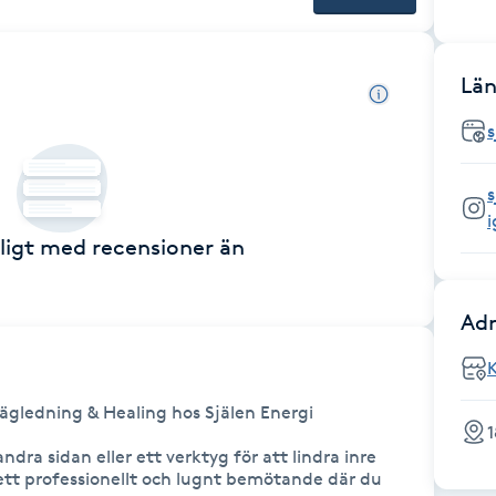
tt om du går igenom en tuff period eller söker kontakt med nära
älpa dig att hitta kraft och riktning framåt.
Län
s
s
ckligt med recensioner än
Adr
K
 vägledning & Healing hos Själen Energi

1
ndra sidan eller ett verktyg för att lindra inre 
 ett professionellt och lugnt bemötande där du 