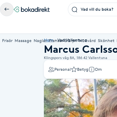
Frisör
Massage
Naglar
Fransar & Bryn
Hudvård
Skönhet
Hälsa
A
Populära friskvårdstjänster
Populärt att boka
Populära Dealskategorier
Hem
Vad Vallentuna
Frisör
Massage
Naglar
Fransar & Bryn
Hudvård
Skönhet
Marcus Carlsso
Massage
Frisör
Frisör
Koppningsmassage
Manikyr
Lashlift
Microblading
Yoga
Akne
Boka klippning, färg, balayage eller barberare - allt
Thaimassage, gravidmassage, koppning eller klassisk
Manikyr, nagelförlängning, akryl eller gellack - boka
Lashlift, browlift, fransförlängning och trådning - få
Ansiktsbehandling, microneedling, Dermapen eller
Spraytan, fillers, tandblekning eller makeup -
Akupunktur, kiropraktik, yoga eller samtalsterapi -
Thaimassage
Massage
Barberare
Taktil massage
Hudvård
Browlift
Spa
Hot yoga
Klingspors väg 8A,
186 42
Vallentuna
för ditt hår på ett ställe.
- hitta rätt behandling här.
dina naglar hos proffs.
form och färg med stil.
LPG - boka din hudvård nu.
upptäck skönhetsbehandlingar här.
boka din väg till välmående.
Aknebehandling
Ansiktsmassage
Thaimassage
Massage
Naprapati
Ansiktsbehandling
Naglar
Piercing
Akupunktur
Frisör nära mig
Massage nära mig
Naglar nära mig
Fransar & Bryn nära mig
Hudvård nära mig
Skönhet nära mig
Hälsa nära mig
Personal
Betyg
Om
Fotmassage
Ansiktsmassage
Hudvård
Kiropraktik
Microneedling
Manikyr
Spraytan
Samtalsterapi
Akrylnaglar
Lymfmassage
Naglar
Ansiktsbehandling
Träning
Lashlift
Pedikyr
Akupressur
Gravidmassage
Pedikyr
Personlig träning (PT)
Browlift
Akupunktur