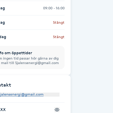
dag
09:00 - 16:00
dag
Stängt
dag
Stängt
fo om öppettider
 ingen tid passar hör gärna av dig
 mail till Sjalensenergi@gmail.com
ntakt
+XX