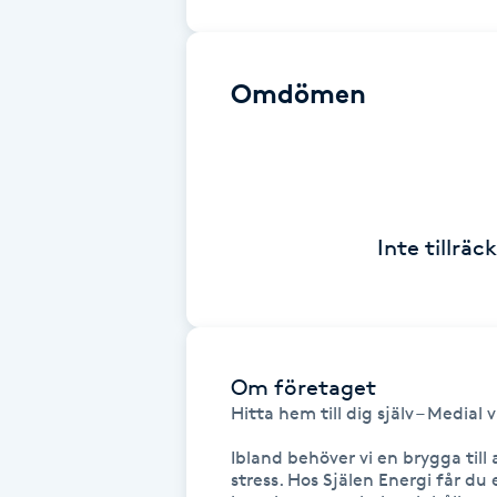
en lugn stund av vägledning och healing. Oavse
och kära på andra sidan, finns jag här för att hj
Brynformning
Omdömen
Brynfärgning
Brynplockning
Bröllopsuppsättning
Inte tillrä
C
Celluliter
Om företaget
Coachning
Hitta hem till dig själv – Medial
Color correction
Ibland behöver vi en brygga till a
stress. Hos Själen Energi får du