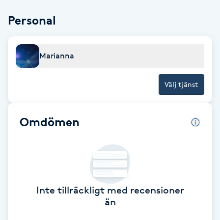
Brynformning
Personal
Brynfärgning
Marianna
Brynplockning
Välj tjänst
Bröllopsuppsättning
C
Omdömen
Celluliter
Coachning
Inte tillräckligt med recensioner
Color correction
än