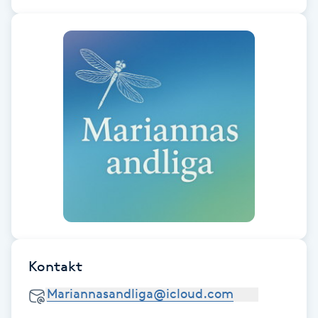
Cryoterapi
D
Damklippning
Dermapen
Diamantslipning
E
Enzympeeling
Extensions
Kontakt
Extensions borttagning
Eyeliner-tatuering