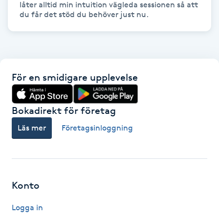
låter alltid min intuition vägleda sessionen så att 
Fransk manikyr
du får det stöd du behöver just nu. 
Fransrengöring
Frekvensterapi
För en smidigare upplevelse
Friskvård
Bokadirekt för företag
Friskvårdsmassage
Läs mer
Företagsinloggning
Frisör
Funktionsanalys
Konto
Färgning
Logga in