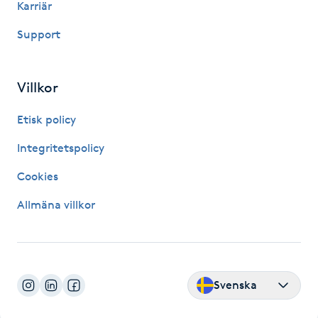
Karriär
Gua Sha-massage
Support
H
Villkor
Hatha Yoga
Etisk policy
Headspa
Integritetspolicy
Healing
Cookies
Allmäna villkor
Herrklippning
HIFU
Svenska
Hollywood Peel