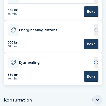
Babylights
550 kr
Boka
45 min
Balayage
Energihealing distans
Bambumassage
600 kr
Boka
60 min
Barber
Barnklippning
Djurhealing
BIAB
350 kr
Boka
40 min
Blowout
Konsultation
1
Bottenfärg