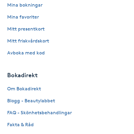
Mina bokningar
Föning
G
Mina favoriter
Mitt presentkort
Gel naglar
Mitt friskvårdskort
Gelenaglar
Avboka med kod
Gellack
Bokadirekt
Gellack med förstärkning
Om Bokadirekt
Gravidmassage
Blogg - Beautylabbet
FAQ - Skönhetsbehandlingar
Gravidyoga
Fakta & Råd
Gruppträning