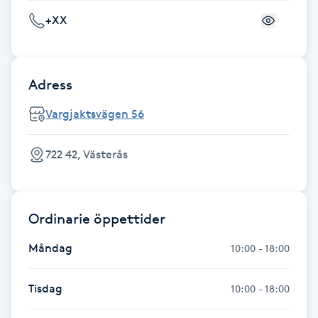
F
+XX
Face framing
Adress
Faceliftmassage
Vargjaktsvägen 56
Fet hårbotten
722 42, Västerås
Fettreducering
Fibromassage
Ordinarie öppettider
Måndag
10:00 - 18:00
Fillers
Tisdag
10:00 - 18:00
Fotmassage