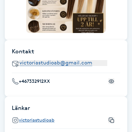
Cryoterapi
D
Damklippning
Dermapen
Kontakt
Diamantslipning
E
+467332912XX
Enzympeeling
Extensions
Länkar
Extensions borttagning
victoriastudioab
Eyeliner-tatuering