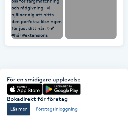
Gua Sha-massage
H
Hatha Yoga
Headspa
Healing
För en smidigare upplevelse
Herrklippning
Bokadirekt för företag
HIFU
Läs mer
Företagsinloggning
Hollywood Peel