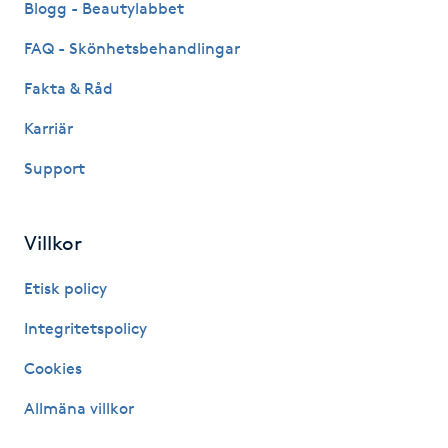
Blogg - Beautylabbet
Hårborttagning
FAQ - Skönhetsbehandlingar
Hårbottenbehandling
Fakta & Råd
Hårförlängning
Karriär
Support
Hårvård
Hälsa
Villkor
Etisk policy
Hälsprickor
I
Integritetspolicy
Cookies
Idrottsmassage
Allmäna villkor
IPL