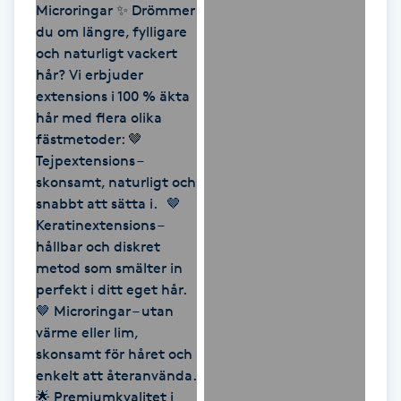
Fransk manikyr
Fransrengöring
Frekvensterapi
Friskvård
Friskvårdsmassage
Frisör
Funktionsanalys
Färgning