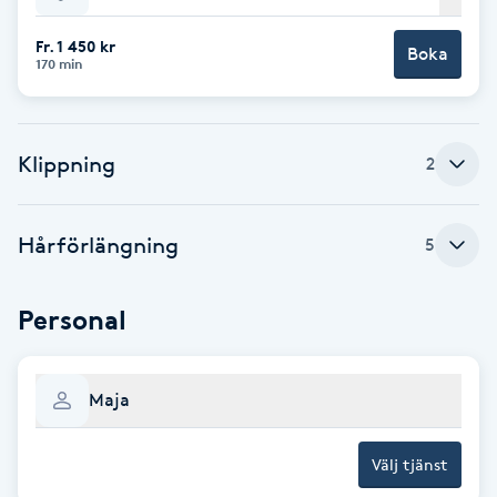
Babylights
Fr. 1 450 kr
Boka
170 min
Balayage
Klippning
2
Bambumassage
Barber
Hårförlängning
5
Barnklippning
Personal
BIAB
Maja
Blowout
Välj tjänst
Bottenfärg