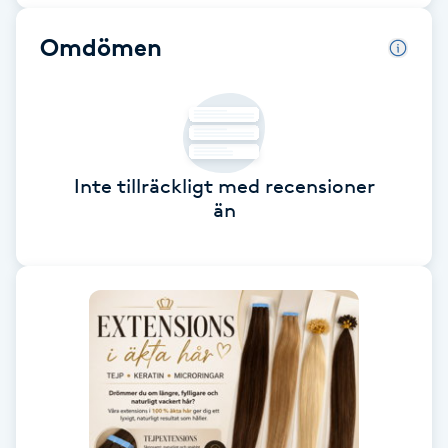
Brynformning
Omdömen
Brynfärgning
Brynplockning
Inte tillräckligt med recensioner
Bröllopsuppsättning
än
C
Celluliter
Coachning
Color correction