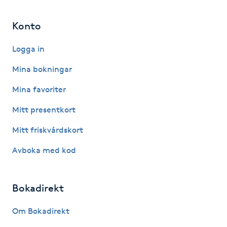
Hot Stone Massage
Konto
Hot yoga
Logga in
Hudföryngring
Mina bokningar
Mina favoriter
Huduppstramning
Mitt presentkort
Hudvård
Mitt friskvårdskort
Hyaluronsyra
Avboka med kod
Hyperhidros
Bokadirekt
Hypnos
Om Bokadirekt