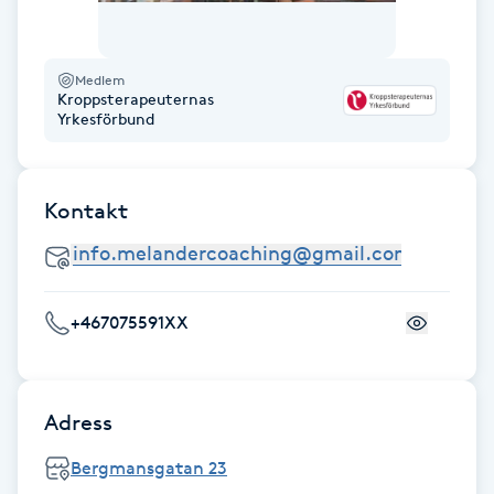
Cryoterapi
D
Medlem
Damklippning
Kroppsterapeuternas
Yrkesförbund
Dermapen
Kontakt
Diamantslipning
E
Enzympeeling
+467075591XX
Extensions
Adress
Extensions borttagning
Bergmansgatan 23
Eyeliner-tatuering