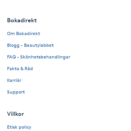
Gua Sha-massage
Bokadirekt
H
Om Bokadirekt
Hatha Yoga
Blogg - Beautylabbet
Headspa
FAQ - Skönhetsbehandlingar
Fakta & Råd
Healing
Karriär
Herrklippning
Support
HIFU
Villkor
Hollywood Peel
Etisk policy