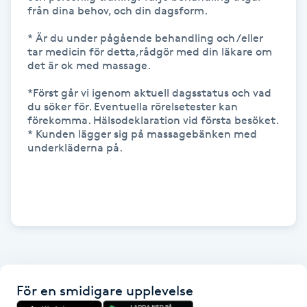
från dina behov, och din dagsform.

Fransk manikyr
* Är du under pågående behandling och /eller 
tar medicin för detta,rådgör med din läkare om 
Fransrengöring
det är ok med massage. 

Frekvensterapi
*Först går vi igenom aktuell dagsstatus och vad 
du söker för. Eventuella rörelsetester kan 
förekomma. Hälsodeklaration vid första besöket. 

Friskvård
* Kunden lägger sig på massagebänken med 
underkläderna på.

Friskvårdsmassage
Frisör
Funktionsanalys
Färgning
För en smidigare upplevelse