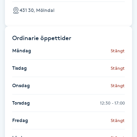
F
431 30, Mölndal
Face framing
Ordinarie öppettider
Faceliftmassage
Måndag
Stängt
Fet hårbotten
Tisdag
Stängt
Fettreducering
Onsdag
Stängt
Fibromassage
Torsdag
12:30 - 17:00
Fillers
Fredag
Stängt
Fotmassage