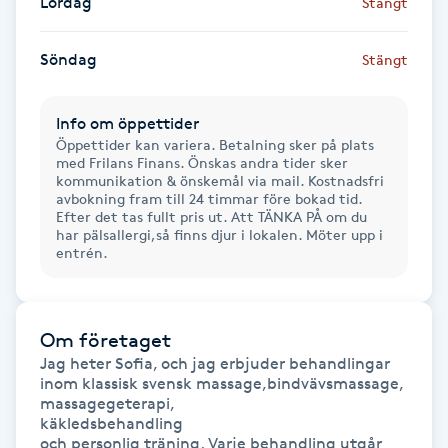
Lördag
Stängt
Fotsvamp
Söndag
Stängt
Fotvård
Info om öppettider
Fransar
Öppettider kan variera. Betalning sker på plats
med Frilans Finans. Önskas andra tider sker
kommunikation & önskemål via mail. Kostnadsfri
Fransborttagning
avbokning fram till 24 timmar före bokad tid.
Efter det tas fullt pris ut. Att TÄNKA PÅ om du
har pälsallergi,så finns djur i lokalen. Möter upp i
Fransfärgning
entrén.
Fransförlängning
Om företaget
Fransförlängning Megavolym
Jag heter Sofia, och jag erbjuder behandlingar 
inom klassisk svensk massage,bindvävsmassage,

massagegeterapi,

Fransförlängning Volym
käkledsbehandling

och personlig träning. Varje behandling utgår 