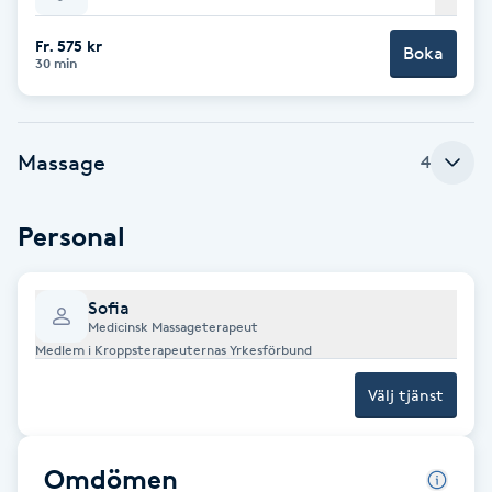
Babylights
Fr. 575 kr
Boka
30 min
Balayage
Massage
4
Bambumassage
Barber
Personal
Barnklippning
Sofia
Medicinsk Massageterapeut
BIAB
Medlem i Kroppsterapeuternas Yrkesförbund
Välj tjänst
Blowout
Bottenfärg
Omdömen