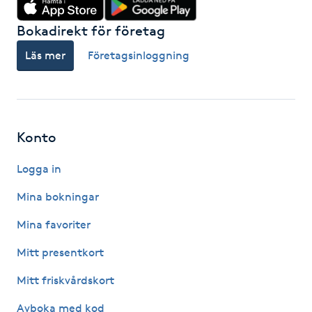
Föning
Bokadirekt för företag
G
Läs mer
Företagsinloggning
Gel naglar
Gelenaglar
Konto
Gellack
Logga in
Gellack med förstärkning
Mina bokningar
Mina favoriter
Gravidmassage
Mitt presentkort
Gravidyoga
Mitt friskvårdskort
Gruppträning
Avboka med kod