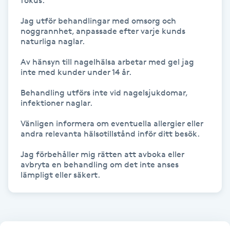
fokus.

IPL hårborttagning
Jag utför behandlingar med omsorg och 
noggrannhet, anpassade efter varje kunds 
naturliga naglar.

IR-massage
Av hänsyn till nagelhälsa arbetar med gel jag 
J
inte med kunder under 14 år.

Japansk massage
Behandling utförs inte vid nagelsjukdomar, 
infektioner naglar.

K
Vänligen informera om eventuella allergier eller 
K18
andra relevanta hälsotillstånd inför ditt besök.

Jag förbehåller mig rätten att avboka eller 
Katun fransar
avbryta en behandling om det inte anses 
lämpligt eller säkert.
Kemisk peeling
Keratinbehandling