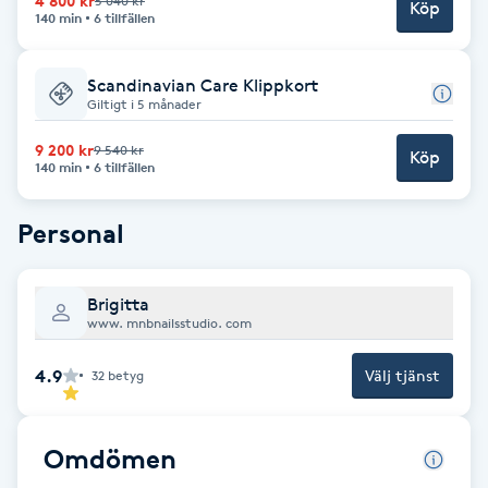
4 800 kr
5 040 kr
Köp
140 min
6 tillfällen
F
Face framing
Scandinavian Care Klippkort
Giltigt i 5 månader
Faceliftmassage
9 200 kr
9 540 kr
Köp
140 min
6 tillfällen
Fet hårbotten
Personal
Fettreducering
Brigitta
www. mnbnailsstudio. com
Fibromassage
4.9
Välj tjänst
32
betyg
Fillers
Fotmassage
Omdömen