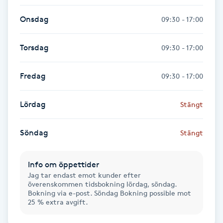
Hot Stone Massage
Onsdag
09:30 - 17:00
Hot yoga
Torsdag
09:30 - 17:00
Hudföryngring
Fredag
09:30 - 17:00
Huduppstramning
Lördag
Stängt
Hudvård
Söndag
Stängt
Hyaluronsyra
Info om öppettider
Hyperhidros
Jag tar endast emot kunder efter
överenskommen tidsbokning lördag, söndag.
Bokning via e-post. Söndag Bokning possible mot
Hypnos
25 % extra avgift.