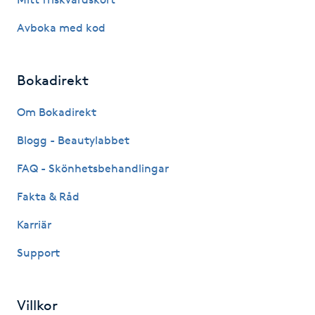
Kosmetisk tatuering
Avboka med kod
Kostrådgivning
Bokadirekt
Kroppsinpackning
Om Bokadirekt
Kroppspeeling
Blogg - Beautylabbet
FAQ - Skönhetsbehandlingar
Käkledsbehandling
Fakta & Råd
Kärlbehandling
Karriär
L
Support
Laserbehandling
Villkor
Lashlift Keratin