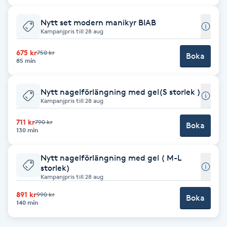
Babylights
Nytt set modern manikyr BIAB
Kampanjpris till 28 aug
Balayage
675 kr
750 kr
Boka
85 min
Bambumassage
Nytt nagelförlängning med gel(S storlek )
Kampanjpris till 28 aug
Barber
711 kr
790 kr
Boka
130 min
Barnklippning
Nytt nagelförlängning med gel ( M-L
BIAB
storlek)
Kampanjpris till 28 aug
Blowout
891 kr
990 kr
Boka
140 min
Bottenfärg