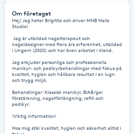
Hårborttagning
Om företaget
Hårbottenbehandling
Hej! Jag heter Brigitta och driver MNB Nails 
Studio!

Hårförlängning
 Jag är utbildad nagelterapeut och 
nageldesigner med flera års erfarenhet, utbildad 
i Ungern (2020) och har även arbetat i Irland. 

Hårvård
Jag erbjuder personliga och professionella 
manikyr- och pedikyrbehandlingar med fokus på 
Hälsa
kvalitet, hygien och hållbara resultat i en lugn 
och trygg miljö.

Hälsprickor
Behandlingar: Klassisk manikyr, BIAB/gel 
I
förstärkning, nagelförlängning, refill och 
pedikyr.

Idrottsmassage
!Viktig information!

IPL
Hos mig står kvalitet, hygien och säkerhet alltid i 