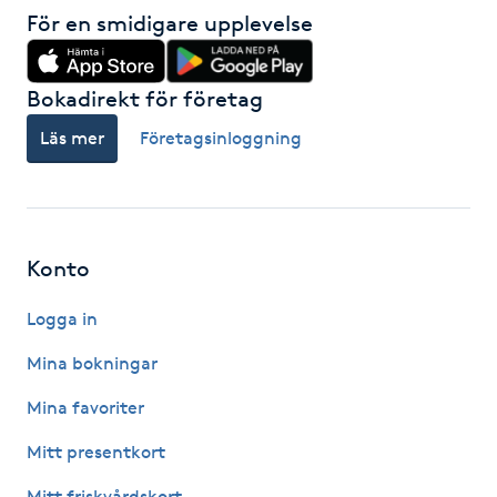
För en smidigare upplevelse
Kinesiologi
Kinesisk medicin
Bokadirekt för företag
Läs mer
Företagsinloggning
Kiropraktik
Klangmassage
Konto
Klippning
Logga in
Klippning & Slingor
Mina bokningar
Klippning ungdom
Mina favoriter
Mitt presentkort
Koppningsmassage
Mitt friskvårdskort