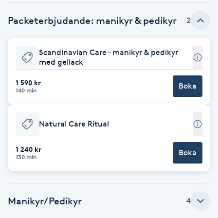
Brynformning
Packeterbjudande: manikyr & pedikyr
2
Brynfärgning
Scandinavian Care – manikyr & pedikyr
med gellack
Brynplockning
1 590 kr
Boka
140 min
Bröllopsuppsättning
C
Natural Care Ritual
Celluliter
1 240 kr
Boka
130 min
Coachning
Color correction
Manikyr/Pedikyr
4