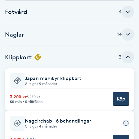
Cryoterapi
Fotvård
D
4
Damklippning
Naglar
14
Dermapen
Klippkort
3
Diamantslipning
E
Japan manikyr klippkort
Giltigt i 5 månader
Enzympeeling
3 200 kr
3 250 kr
Köp
55 min
5 tillfällen
Extensions
Extensions borttagning
Nagelrehab – 6 behandlingar
Giltigt i 4 månader
Eyeliner-tatuering