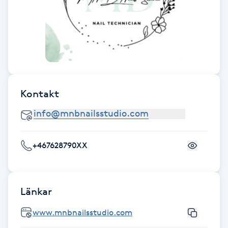
Föning
G
Gel naglar
Gelenaglar
Kontakt
Gellack
Gellack med förstärkning
+467628790XX
Gravidmassage
Länkar
Gravidyoga
www.mnbnailsstudio.com
Gruppträning