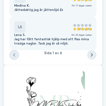
Fransk manikyr
Medina K.
för 17 dagar sedan
Jätteduktig jag är jättenöjd 👍
Fransrengöring
LS
till
Brigitta
Frekvensterapi
Lena S.
för 23 dagar sedan
Jag har fått fantastisk hjälp med att fixa mina
trasiga naglar. Tack jag är så nöjd.
Friskvård
Sida
1
av
6
Friskvårdsmassage
Frisör
Funktionsanalys
Färgning