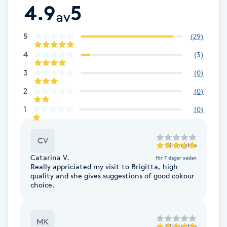
4.9
5
Fotsvamp
av
5
(
29
)
Fotvård
4
(
3
)
Fransar
3
(
0
)
2
(
0
)
Fransborttagning
1
(
0
)
Fransfärgning
CV
till
Brigitta
Fransförlängning
Catarina V.
för 7 dagar sedan
Really appriciated my visit to Brigitta, high
quality and she gives suggestions of good cokour
Fransförlängning Megavolym
choice.
Fransförlängning Volym
MK
till
Brigitta