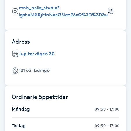
mnb_nails_studio?
Gua Sha-massage
igsh=MXRjMnN6eG5lcnZ6cQ%3D%3D&utm_source
H
Hatha Yoga
Adress
Headspa
Jupitervägen 30
Healing
181 63, Lidingö
Herrklippning
Ordinarie öppettider
HIFU
Måndag
09:30 - 17:00
Hollywood Peel
Tisdag
09:30 - 17:00