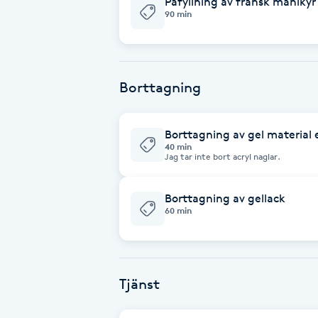
Påfyllning av fransk manikyr
90 min
Brynformning
Brynfärgning
Borttagning
Brynplockning
Borttagning av gel material e
40 min
Bröllopsuppsättning
Jag tar inte bort acryl naglar.
C
Borttagning av gellack
Celluliter
60 min
Coachning
Tjänst
Color correction