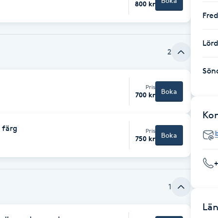
Boka
800 kr
Fre
Lör
2
Sön
Pris
Boka
700 kr
Ko
 färg
Pris
Boka
750 kr
1
Län