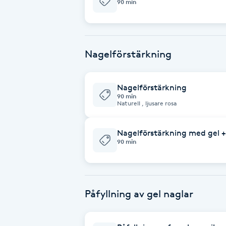
90 min
Babylights
Balayage
Nagelförstärkning
Bambumassage
Nagelförstärkning
90 min
Naturell , ljusare rosa
Barber
Nagelförstärkning med gel +
Barnklippning
90 min
BIAB
Blowout
Påfyllning av gel naglar
Bottenfärg