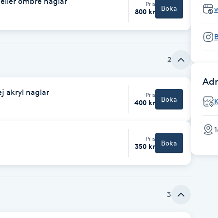
 eller ombre naglar
Pris
Boka
800 kr
2
Adr
j akryl naglar
Pris
Boka
400 kr
1
Pris
Boka
350 kr
3