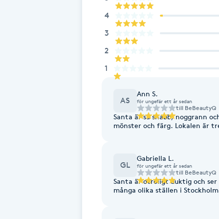
Eyeliner-tatuering
4
F
3
Face framing
2
1
Faceliftmassage
Ann S.
Fet hårbotten
AS
för ungefär ett år sedan
till
BeBeautyQ
Santa är så snabb, noggrann och
Fettreducering
mönster och färg. Lokalen är tr
Fibromassage
Gabriella L.
GL
för ungefär ett år sedan
till
BeBeautyQ
Fillers
Santa är otroligt duktig och ser 
många olika ställen i Stockholm 
Fotmassage