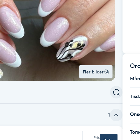
Ord
Fler bilder
Mån
Tisd
Ons
1
Tor
Pris