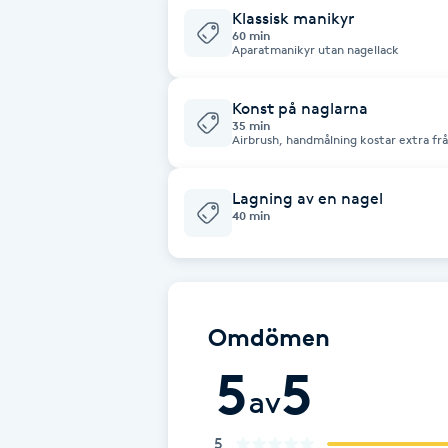
Cryoterapi
Klassisk manikyr
60 min
D
Aparatmanikyr utan nagellack
Damklippning
Konst på naglarna
35 min
Airbrush, handmålning kostar extra frå
Dermapen
Lagning av en nagel
Diamantslipning
40 min
E
Enzympeeling
Omdömen
Extensions
5
5
av
Extensions borttagning
5