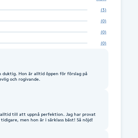
(
3
)
(
0
)
(
0
)
(
0
)
 duktig. Hon är alltid öppen för förslag på
evlig och rogivande.
alltid till att uppnå perfektion. Jag har provat
tidigare, men hon är i särklass bäst! Så nöjd!