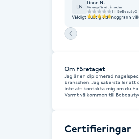
Linnn N.
LN
för ungefär ett år sedan
Fotsvamp
till
BeBeautyQ
Väldigt duktig och noggrann vil
Fotvård
Fransar
Fransborttagning
Om företaget
Jag är en diplomerad nagelspecia
Fransfärgning
branschen. Jag säkerställer att 
inte att kontakta mig om du har
Varmt välkommen till Bebeauty
Fransförlängning
Fransförlängning Megavolym
Certifieringar
Fransförlängning Volym