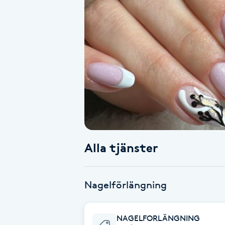
Alternativmedicin
Andningsmassage
Ansiktslyft utan kirurgi
Aromamassage
Ashtanga Yoga
Alla tjänster
Ayurveda
Ayurvedisk Massage
Nagelförlängning
Ansiktsbehandling djuprengörande
NAGELFORLÄNGNING
B