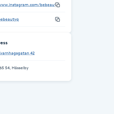
www.instagram.com/bebeautyq0
Bebeautyq
ess
Kvarnhagsgatan 42
65 54, Hässelby