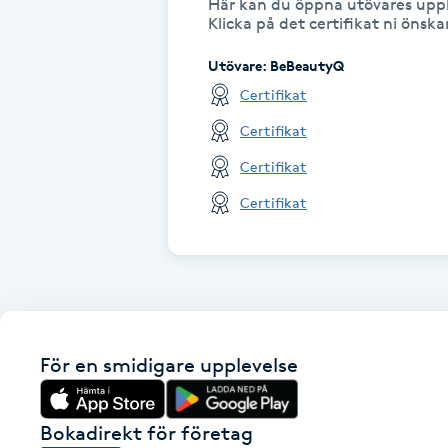
Här kan du öppna utövares uppl
Klicka på det certifikat ni önsk
Fransk manikyr
Utövare
:
BeBeautyQ
Fransrengöring
Certifikat
Certifikat
Frekvensterapi
Certifikat
Friskvård
Certifikat
Friskvårdsmassage
Frisör
För en smidigare upplevelse
Funktionsanalys
Färgning
Bokadirekt för företag