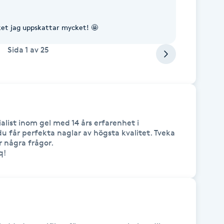
ket jag uppskattar mycket! 🤩
Sida
1
av
25
list inom gel med 14 års erfarenhet i 
du får perfekta naglar av högsta kvalitet. Tveka 
 några frågor.

q!