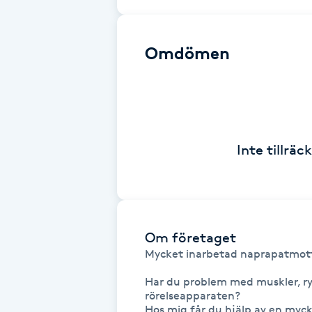
Brynformning
Omdömen
Brynfärgning
Brynplockning
Bröllopsuppsättning
Inte tillrä
C
Celluliter
Om företaget
Coachning
Mycket inarbetad naprapatmottag
Color correction
Har du problem med muskler, rygg
rörelseapparaten? 

Hos mig får du hjälp av en myck