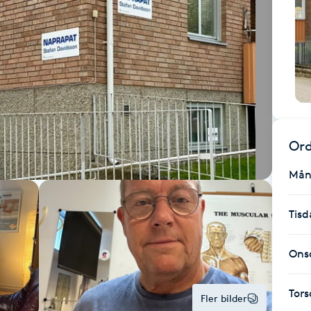
Ord
Mån
Tisd
Ons
Tor
Fler bilder