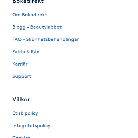
Bokadirekt
Fotsvamp
Om Bokadirekt
Fotvård
Blogg - Beautylabbet
FAQ - Skönhetsbehandlingar
Fransar
Fakta & Råd
Fransborttagning
Karriär
Support
Fransfärgning
Fransförlängning
Villkor
Fransförlängning Megavolym
Etisk policy
Integritetspolicy
Fransförlängning Volym
Cookies