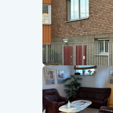
Alternativmedicin
Andningsmassage
Ansiktslyft utan kirurgi
Aromamassage
Ashtanga Yoga
Ayurveda
Ayurvedisk Massage
Ansiktsbehandling djuprengörande
B