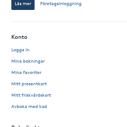
Eyeliner-tatuering
Läs mer
Företagsinloggning
F
Face framing
Konto
Faceliftmassage
Logga in
Fet hårbotten
Mina bokningar
Fettreducering
Mina favoriter
Mitt presentkort
Fibromassage
Mitt friskvårdskort
Fillers
Avboka med kod
Fotmassage