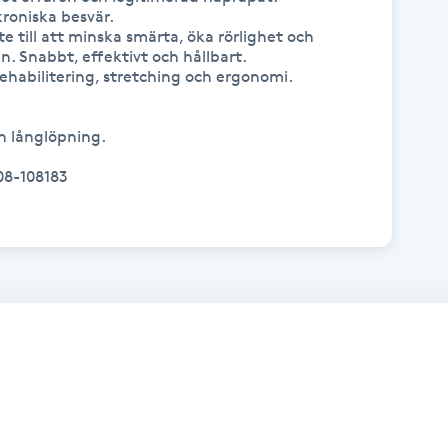
roniska besvär. 

till att minska smärta, öka rörlighet och 
. Snabbt, effektivt och hållbart. 

habilitering, stretching och ergonomi.

 långlöpning.

08-108183
