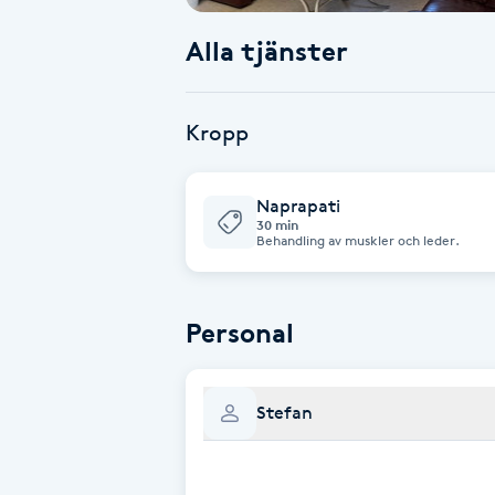
Alla tjänster
Babylights
Balayage
Kropp
Bambumassage
Naprapati
30 min
Barber
Behandling av muskler och leder.
Barnklippning
Personal
BIAB
Stefan
Blowout
Bottenfärg