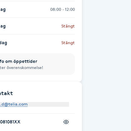
dag
08:00 - 12:00
dag
Stängt
dag
Stängt
fo om öppettider
ter överenskommelse!
ntakt
7081081XX