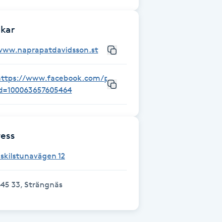
kar
www.naprapatdavidsson.st
https://www.facebook.com/profile.php?
id=100063657605464
ess
skilstunavägen 12
45 33, Strängnäs