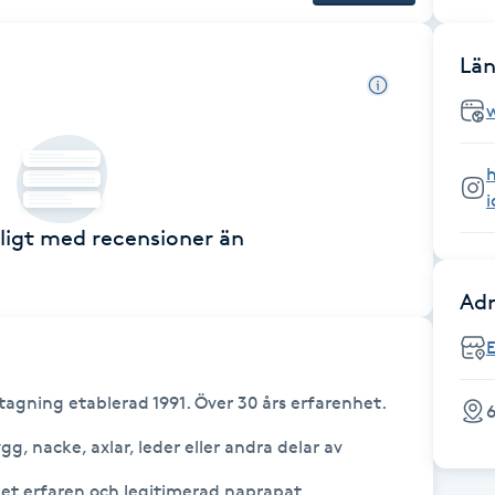
Län
ckligt med recensioner än
Adr
E
ning etablerad 1991. Över 30 års erfarenhet. 

6
, nacke, axlar, leder eller andra delar av 
et erfaren och legitimerad naprapat. 
