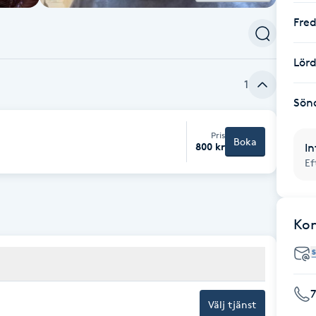
Fre
Lör
1
Sön
Pris
Boka
800 kr
In
Ef
Ko
Välj tjänst