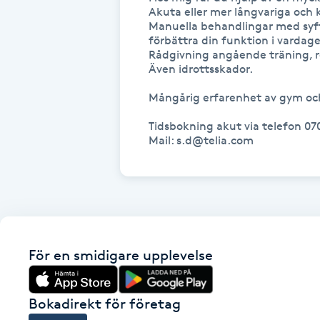
Cryoterapi
Akuta eller mer långvariga och k
Manuella behandlingar med syfte 
D
förbättra din funktion i vardagen
Rådgivning angående träning, re
Damklippning
Även idrottsskador. 

Mångårig erfarenhet av gym och
Dermapen
Tidsbokning akut via telefon 07
Mail: s.d@telia.com
Diamantslipning
E
Enzympeeling
Extensions
För en smidigare upplevelse
Extensions borttagning
Bokadirekt för företag