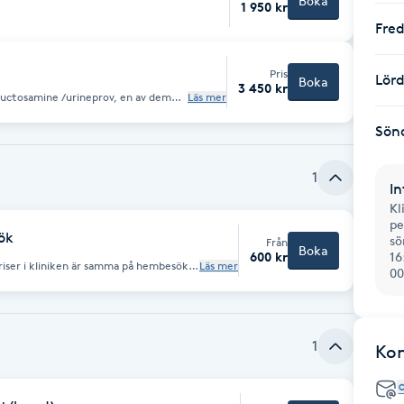
Boka
1 950 kr
Fre
Pris
Lör
Boka
3 450 kr
uctosamine /urineprov, en av dem
Läs mer
ver 7 år gammal.
Sön
1
In
Kl
pe
ök
sö
Från
Boka
600 kr
16
Läs mer
00
ehandling. Skillnad mellan båda är
, kloklippning med bedövning, vaccin
t! Städer:
1
Ko