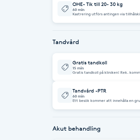
Eyeliner-tatuering
OHE- Tik till 20- 30 kg
60 min
F
Kastrering utförs antingen via tillhålsk
buken från naveln och bakåt. Tiken är
avlägsnas. Kastrering gör att tike
Face framing
Tandvård
Faceliftmassage
Fet hårbotten
Gratis tandkoll
15 min
Gratis tandkoll på kliniken! Rek. komma på drop in på tisdagar eller torsdagar mellan
Fettreducering
Tandvård -PTR
Fibromassage
60 min
Ett besök kommer att innehålla en gr
tandrengöring och polering för att ta
tandlossning. Detta görs medan din hund är und
Fillers
mediciner påverkar narkos, så måste 
för bra planering. Hund < 12 
Akut behandling
Fotmassage