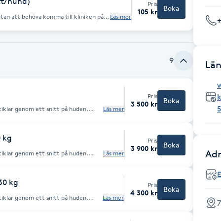
tt/hund)
Pris
Boka
105 kr
utan att behöva komma till kliniken på
Läs mer
redelio 2. Väger minst 1.2 kg och vara
inst 2 kg och vara minst 8 veckor gamla
). Ange djurs namn och
9
Län
er andra hund /katt uppgifter i
m 24 timmar.
Pris
k
Boka
3 500 kr
stiklar genom ett snitt på huden.
Läs mer
0 kg
Pris
Boka
3 900 kr
Adr
stiklar genom ett snitt på huden.
Läs mer
30 kg
Pris
Boka
4 300 kr
stiklar genom ett snitt på huden.
Läs mer
7