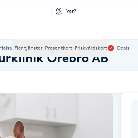
Populära tjänster
Populära tjänster
Populära tjänster
Populära tjänster
Populära tjänster
Populära tjänster
Populära tjänster
Deals
Friskvårdskort
Presentkort på Bokadirekt
Populära sökning
Populära sökni
Populära sökn
Populära sökn
Populära sökn
Populära sö
Populära 
Hälsa
Fler tjänster
Presentkort
Friskvårdskort
Deals
urklinik Örebro AB
Klippning
Thaimassage
Pedikyr
Fransar
Ansiktsbehandling
Fillers
Kiropraktik
Kosmetisk tatuering
Barnklippning
Fotmassage
Microblading
Gele naglar
Yoga
Dermapen
Frisör nära mig
Lashlift nära mig
Naglar nära mig
Fotvård nära mi
Piercing nära 
Massage när
Ansiktsbe
Fri
Ka
B
Herrklippning
Svensk massage
Nagelförlängning
Fransförlängning
Microneedling
Piercing
Naprapati
Makeup
Balayage
Ansiktsmassage
Trådning
Akrylnaglar
Träning
Pigmentfläckar
Frisör Stockholm
Lashlift Stockhol
Naglar Stockho
Fotvård Stockh
Piercing Stock
Massage St
Ansiktsbe
Fr
Bo
A
Te
G
Slingor
Klassisk massage
Manikyr
Lashlift
Headspa
Spraytan
Medicinsk fotvård
Skinbooster
Keratin
Taktil massage
Singel fransar
Fransk manikyr
Sjukgymnastik
Rosaceabehandling
Frisör Göteborg
Lashlift Göteborg
Naglar Götebor
Fotvård Götebo
Piercing Göteb
Massage Gö
Ansiktsbe
Fr
Hårförlängning
Lymfmassage
Nagelvård
Ögonbryn
LPG
Tandblekning
Estetisk fotvård
PRP
Olaplex
Koppningsmassage
Fransfärgning
Borttagning
Samtalsterapi
Kärlbehandling
Frisör Malmö
Lashlift Malmö
Naglar Malmö
Fotvård Malmö
Piercing Malm
Massage Ma
Ansiktsbe
Fr
Hi
K
Barberare
Gravidmassage
Gellack
Browlift
HIFU
Tatuering
Akupunktur
Hyperhidros
Volymfransar
Reparation
Healing
Aknebehandling
Frisör Uppsala
Browlift nära mig
Naglar Uppsala
Yoga Stockholm
Tatuering Sto
Massage Upp
Microneed