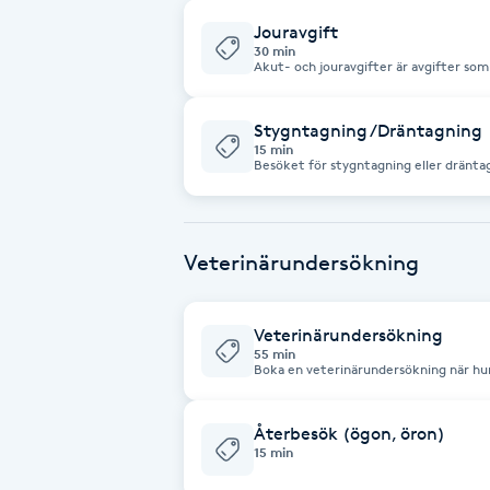
Fotsvamp
Jouravgift
30 min
Akut- och jouravgifter är avgifter som 
akutfall. Det handlar om besök som in
Fotvård
eller sker utanför ordinarie schema, he
Stygntagning /Dräntagning
15 min
Fransar
Besöket för stygntagning eller dränt
07 6007 5006!
Fransborttagning
Veterinärundersökning
Fransfärgning
Veterinärundersökning
Fransförlängning
55 min
Boka en veterinärundersökning när hun
problem. OBS! Det finns inte ultraljud eller röntgen tillgängligt nu. Men jag
Fransförlängning Megavolym
kan remittera framåt.
Återbesök (ögon, öron)
15 min
Fransförlängning Volym