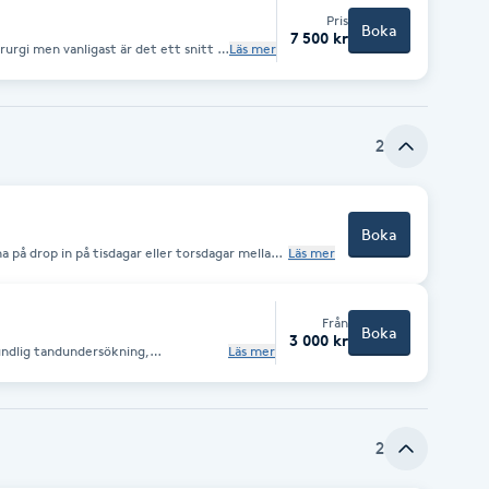
Pris
Boka
7 500 kr
irurgi men vanligast är det ett snitt i
Läs mer
 sövd när äggstockar och livmoder
n slutar löpa och inte blir skendräktig.
2
Boka
Läs mer
15:00-17:00 Tandkoll, frågor och rådgivning Det finns möjlighet för online bokning.
Från
Boka
3 000 kr
undlig tandundersökning,
Läs mer
 bort tandsten och plack som orsakar
er narkos. Sjukdomar och
man berätta om dem innan bokning
kg: 3000 sek Hund > 12 kg : 3500 sek
2