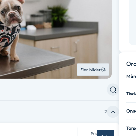
Ord
Fler bilder
Mån
Tisd
Ons
2
Tor
Pris