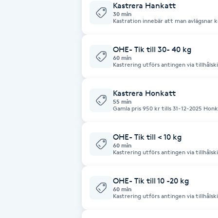
Kastrera Hankatt
Cryoterapi
30 min
D
Kastration innebär att man avlägsnar 
under narkos och innebär att man tar b
kvar. Hudsåren lämnas öppna och det är
Ingen mediciner efter operation. Ta undan mat 3-6 timmar innan opeartion. 3
Damklippning
timmar till kattunge 6 timmar till vuxen Har du en fråga, skicka gärna i
OHE- Tik till 30- 40 kg
bokning på sms 076007 5006 för snabbt
60 min
Kastrering utförs antingen via tillhålsk
Dermapen
buken från naveln och bakåt. Tiken är
avlägsnas. Kastrering gör att tike
Kastrera Honkatt
Diamantslipning
55 min
Gamla pris 950 kr tills 31-12-2025 Honkatt kastration: buksnitt vid navel för
E
att ta bort äggstockar och livmoder. 
märkning med chip i samband med kastration. Det finns mö
operation på lördagar och söndagar, (He
OHE- Tik till < 10 kg
Enzympeeling
60 min
Kastrering utförs antingen via tillhålsk
buken från naveln och bakåt. Tiken är
Extensions
avlägsnas. Kastrering gör att tike
OHE- Tik till 10 -20 kg
60 min
Extensions borttagning
Kastrering utförs antingen via tillhålsk
buken från naveln och bakåt. Tiken är
avlägsnas. Kastrering gör att tike