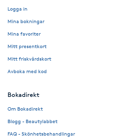
Fotsvamp
Logga in
Mina bokningar
Fotvård
Mina favoriter
Fransar
Mitt presentkort
Fransborttagning
Mitt friskvårdskort
Avboka med kod
Fransfärgning
Fransförlängning
Bokadirekt
Om Bokadirekt
Fransförlängning Megavolym
Blogg - Beautylabbet
Fransförlängning Volym
FAQ - Skönhetsbehandlingar