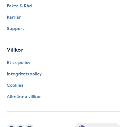
Fransk manikyr
Fakta & Råd
Karriär
Fransrengöring
Support
Frekvensterapi
Villkor
Friskvård
Etisk policy
Friskvårdsmassage
Integritetspolicy
Frisör
Cookies
Allmänna villkor
Funktionsanalys
Färgning