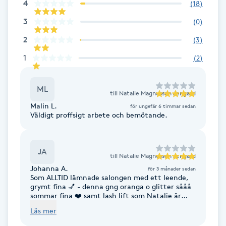
4
(
18
)
Babylights
3
(
0
)
2
(
3
)
Balayage
1
(
2
)
Bambumassage
ML
till
Natalie Magnusson Jengard
Barber
Malin L.
för ungefär 6 timmar sedan
Väldigt proffsigt arbete och bemötande.
Barnklippning
JA
till
Natalie Magnusson Jengard
BIAB
Johanna A.
för 3 månader sedan
Som ALLTID lämnade salongen med ett leende,
grymt fina 💅 - denna gng oranga o glitter sååå
Blowout
sommar fina ❤️ samt lash lift som Natalie är
grym på samt formade bryn samt färgning.
Läs mer
Såååå nöjd, rekommenderar Beautybynatalie till
Bottenfärg
ALLA , det är en tjej som gör ett grundligt