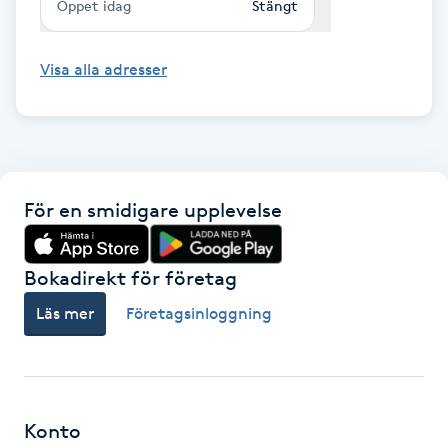
Öppet idag
Stängt
F
Visa alla adresser
Face framing
Faceliftmassage
Fet hårbotten
För en smidigare upplevelse
Fettreducering
Bokadirekt för företag
Fibromassage
Läs mer
Företagsinloggning
Fillers
Fotmassage
Konto