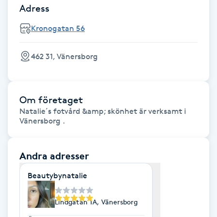
Cryoterapi
Adress
D
Kronogatan 56
Damklippning
462 31, Vänersborg
Dermapen
Diamantslipning
Om företaget
E
Natalie´s fotvård &amp; skönhet är verksamt i
Vänersborg .
Enzympeeling
Andra adresser
Extensions
Beautybynatalie
Extensions borttagning
Lindgatan 1A, Vänersborg
Eyeliner-tatuering