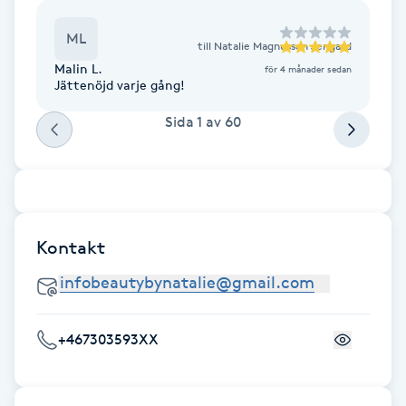
förarbete så resultatet på allt både sitter och
håller länge - ALLTID lika nöjd 🙏🌸👌🥰 ⭐ ⭐ ⭐ ⭐ ⭐
Brynformning
ML
till
Natalie Magnusson Jengard
Malin L.
för 4 månader sedan
Brynfärgning
Jättenöjd varje gång!
Sida
1
av
60
Brynplockning
Bröllopsuppsättning
C
Kontakt
Celluliter
Coachning
+467303593XX
Color correction