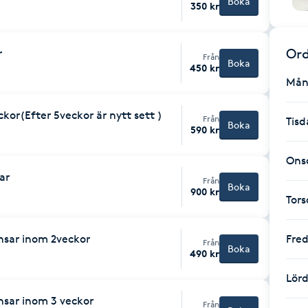
Boka
350 kr
Ord
r
Från
Boka
450 kr
Mån
ckor(Efter 5veckor är nytt sett )
Från
Tisd
Boka
590 kr
Ons
ar
Från
Boka
900 kr
Tor
ansar inom 2veckor
Fre
Från
Boka
490 kr
Lör
ansar inom 3 veckor
Från