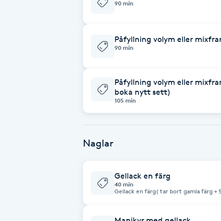
90 min
Brynformning
Påfyllning volym eller mixfr
90 min
Brynfärgning
Brynplockning
Påfyllning volym eller mixfr
boka nytt sett)
105 min
Bröllopsuppsättning
C
Naglar
Celluliter
Coachning
Gellack en färg
40 min
Gellack en färg( tar bort gamla färg + 
Color correction
Manikyr med gellack