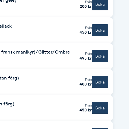
ler gele)
Från
Boka
200 kr
ellack
Från
Boka
450 kr
 fransk manikyr)/ Glitter/ Ombre
Från
Boka
495 kr
utan färg)
Från
Boka
400 kr
an färg)
Från
Boka
450 kr