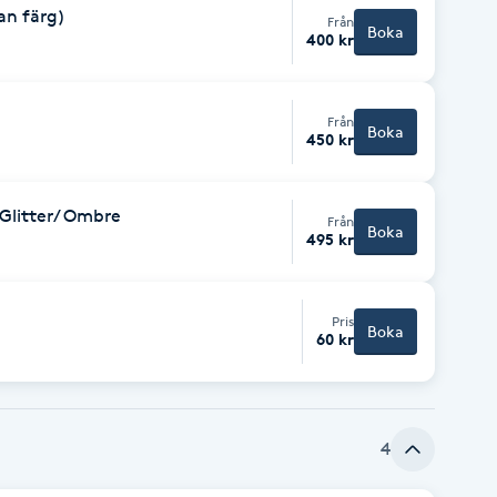
an färg)
Från
Boka
400 kr
Från
Boka
450 kr
 Glitter/ Ombre
Från
Boka
495 kr
Pris
Boka
60 kr
4