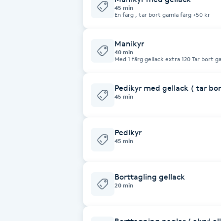
Cryoterapi
45 min
En färg , tar bort gamla färg +50 kr
D
Manikyr
Damklippning
40 min
Med 1 färg gellack extra 120 Tar bort g
Dermapen
Pedikyr med gellack ( tar bo
45 min
Diamantslipning
E
Pedikyr
Enzympeeling
45 min
Extensions
Borttagling gellack
20 min
Extensions borttagning