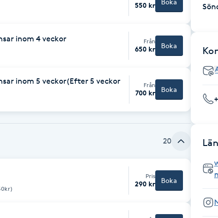
Boka
550 kr
Sön
ansar inom 4 veckor
Från
Boka
650 kr
Ko
ansar inom 5 veckor(Efter 5 veckor
Från
Boka
700 kr
20
Län
Pris
Boka
290 kr
50kr)