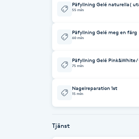
Päfyllning Gelé naturella( ut
Fransk manikyr
55 min
Fransrengöring
Päfyllning Gelé meg en färg
60 min
Frekvensterapi
Päfyllning Gelé Pink&White/
Friskvård
75 min
Friskvårdsmassage
Nagelreparation 1st
15 min
Frisör
Funktionsanalys
Tjänst
Färgning