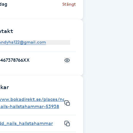
dag
Stängt
ntakt
+467378766XX
kar
www.bokadirekt.se/places/nd-
nails-hallstahammar-53938
Nd_nails_hallstahammar