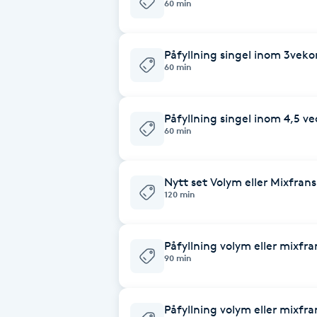
60 min
Babylights
Påfyllning singel inom 3veko
60 min
Balayage
Bambumassage
Påfyllning singel inom 4,5 ve
60 min
Barber
Nytt set Volym eller Mixfrans
Barnklippning
120 min
BIAB
Påfyllning volym eller mixfr
90 min
Blowout
Bottenfärg
Påfyllning volym eller mixfr