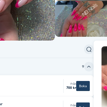
9
Från
Boka
700 kr
or
Från