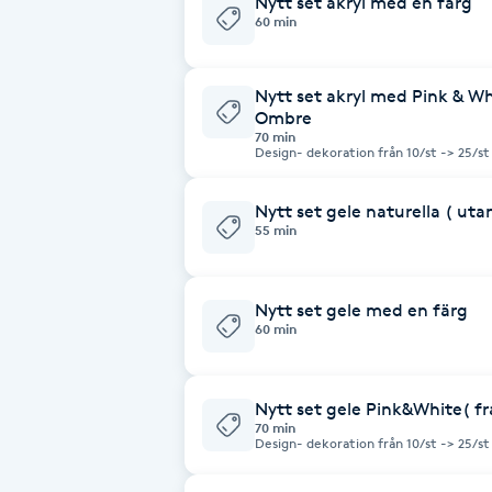
Nytt set akryl med en färg
60 min
Fotsvamp
Fotvård
Nytt set akryl med Pink & Wh
Ombre
70 min
Fransar
Design- dekoration från 10/st -> 25/st
Nytt set gele naturella ( uta
Fransborttagning
55 min
Fransfärgning
Nytt set gele med en färg
60 min
Fransförlängning
Fransförlängning Megavolym
Nytt set gele Pink&White( fr
70 min
Design- dekoration från 10/st -> 25/st
Fransförlängning Volym