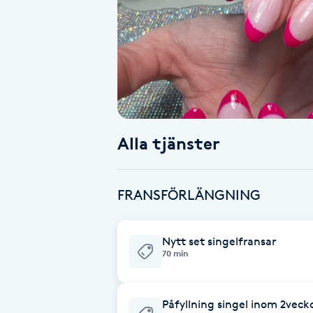
Alternativmedicin
Andningsmassage
Ansiktslyft utan kirurgi
Aromamassage
Alla tjänster
Ashtanga Yoga
FRANSFÖRLÄNGNING
Ayurveda
Nytt set singelfransar
Ayurvedisk Massage
70 min
Ansiktsbehandling djuprengörande
Påfyllning singel inom 2veck
B