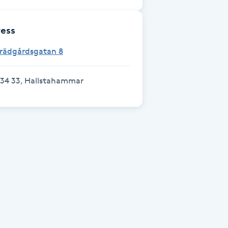
ess
Trädgårdsgatan 8
734 33, Hallstahammar