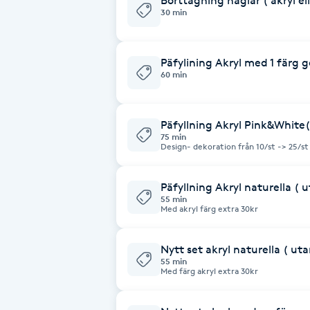
Borttagning naglar ( akryl el
Eyeliner-tatuering
30 min
F
Face framing
Päfylining Akryl med 1 färg g
60 min
Faceliftmassage
Päfyllning Akryl Pink&White(
Fet hårbotten
75 min
Design- dekoration från 10/st -> 25/st
Fettreducering
Päfyllning Akryl naturella ( 
55 min
Med akryl färg extra 30kr
Fibromassage
Nytt set akryl naturella ( ut
Fillers
55 min
Med färg akryl extra 30kr
Fotmassage