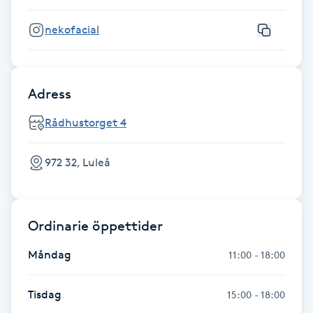
Fransk manikyr
nekofacial
Fransrengöring
Adress
Frekvensterapi
Rådhustorget 4
Friskvård
972 32, Luleå
Friskvårdsmassage
Frisör
Ordinarie öppettider
Funktionsanalys
Måndag
11:00 - 18:00
Färgning
Tisdag
15:00 - 18:00