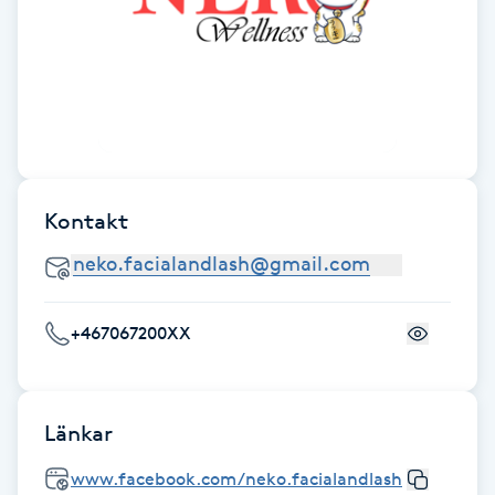
Fotsvamp
Fotvård
Fransar
Fransborttagning
Kontakt
Fransfärgning
Fransförlängning
+467067200XX
Fransförlängning Megavolym
Länkar
Fransförlängning Volym
www.facebook.com/neko.facialandlash