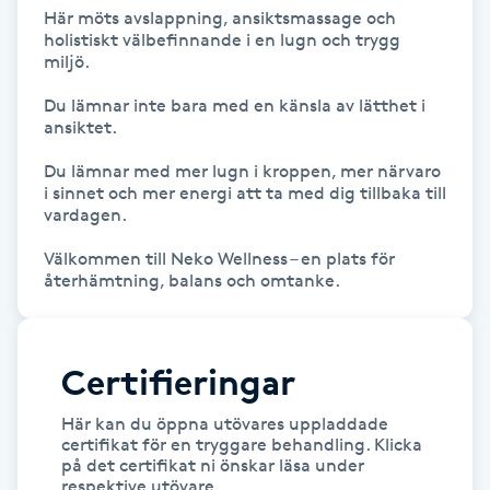
Hot Stone Massage
Här möts avslappning, ansiktsmassage och 
holistiskt välbefinnande i en lugn och trygg 
miljö.

Hot yoga
Du lämnar inte bara med en känsla av lätthet i 
ansiktet.

Hudföryngring
Du lämnar med mer lugn i kroppen, mer närvaro 
i sinnet och mer energi att ta med dig tillbaka till 
Huduppstramning
vardagen.

Hudvård
Välkommen till Neko Wellness – en plats för 
återhämtning, balans och omtanke.
Hyaluronsyra
Certifieringar
Hyperhidros
Här kan du öppna utövares uppladdade
Hypnos
certifikat för en tryggare behandling. Klicka
på det certifikat ni önskar läsa under
respektive utövare.