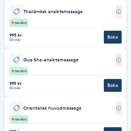
Babylights
Thailändsk ansiktsmassage
Friskvård
Balayage
995 kr
Boka
50 min
Bambumassage
Barber
Gua Sha-ansiktsmassage
Friskvård
Barnklippning
995 kr
Boka
50 min
BIAB
Orientalisk huvudmassage
Blowout
Friskvård
Bottenfärg