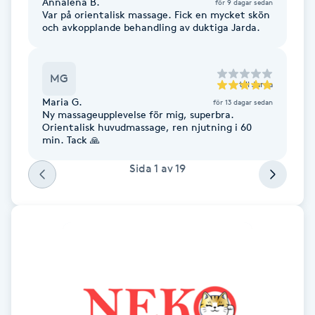
Annalena B.
för 9 dagar sedan
Var på orientalisk massage. Fick en mycket skön
F
och avkopplande behandling av duktiga Jarda.
Face framing
MG
till
Jarda
Faceliftmassage
Maria G.
för 13 dagar sedan
Ny massageupplevelse för mig, superbra.
Orientalisk huvudmassage, ren njutning i 60
Fet hårbotten
min. Tack 🙏
Sida
1
av
19
Fettreducering
Fibromassage
Fillers
Fotmassage