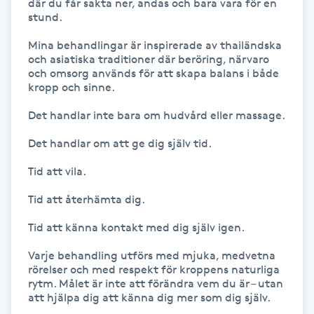
där du får sakta ner, andas och bara vara för en 
stund.

Gua Sha-massage
Mina behandlingar är inspirerade av thailändska 
H
och asiatiska traditioner där beröring, närvaro 
och omsorg används för att skapa balans i både 
Hatha Yoga
kropp och sinne.

Det handlar inte bara om hudvård eller massage.

Headspa
Det handlar om att ge dig själv tid.

Healing
Tid att vila.

Tid att återhämta dig.

Herrklippning
Tid att känna kontakt med dig själv igen.

HIFU
Varje behandling utförs med mjuka, medvetna 
rörelser och med respekt för kroppens naturliga 
Hollywood Peel
rytm. Målet är inte att förändra vem du är – utan 
att hjälpa dig att känna dig mer som dig själv.
