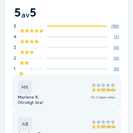
Cryoterapi
sig. Välkommen till Neko Wellness – en plats för lugn, balans och
5
5
välbefinnande.
D
av
Damklippning
5
(
90
)
4
(
1
)
Dermapen
3
(
0
)
2
Diamantslipning
(
0
)
E
1
(
0
)
Enzympeeling
MK
till
Jarda
Marlene K.
för 2 dagar sedan
Extensions
Otroligt bra!
Extensions borttagning
AB
till
Jarda
Eyeliner-tatuering