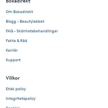
Bokadirekt
Kinesiologi
Om Bokadirekt
Kinesisk medicin
Blogg - Beautylabbet
FAQ - Skönhetsbehandlingar
Kiropraktik
Fakta & Råd
Klangmassage
Karriär
Support
Klippning
Klippning & Slingor
Villkor
Klippning ungdom
Etisk policy
Integritetspolicy
Koppningsmassage