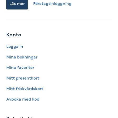
Läs mer
Företagsinloggning
IPL hårborttagning
IR-massage
J
Konto
Japansk massage
Logga in
K
Mina bokningar
K18
Mina favoriter
Mitt presentkort
Katun fransar
Mitt friskvårdskort
Kemisk peeling
Avboka med kod
Keratinbehandling