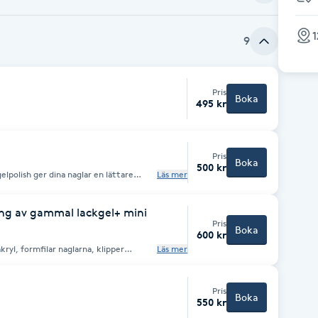
1
9
Pris
Boka
495 kr
Pris
Boka
500 kr
lpolish ger dina naglar en lättare
Läs mer
 i 2-3 veckor. Lackgel/gelpolish är en
s upp vid återbesök samt borttagning.
ng av gammal lackgel+ mini
Pris
Boka
600 kr
kryl, formfilar naglarna, klipper
Läs mer
 som stärker upp naglarna.
Pris
Boka
550 kr