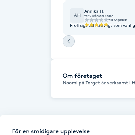
Fransk manikyr
Annika H.
AH
för 9 månader sedan
till
Sepideh
Fransrengöring
Proffsigt och trevligt som vanlig
Frekvensterapi
Friskvård
Om företaget
Friskvårdsmassage
Noomi på Torget är verksamt i H
Frisör
Funktionsanalys
Färgning
För en smidigare upplevelse