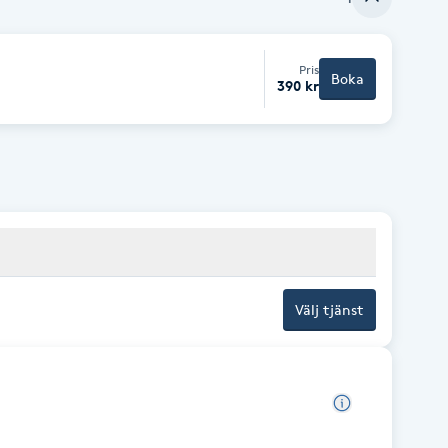
Pris
Boka
390 kr
Välj tjänst