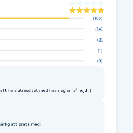
(
103
)
(
14
)
(
0
)
(
1
)
(
0
)
ett fin slutresultat med fina naglar, 💅 nöjd :)
ärlig att prata med!