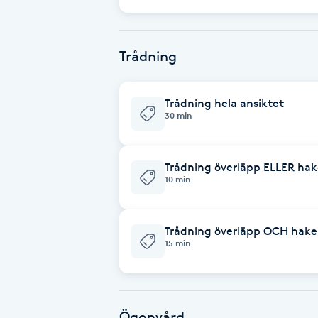
Cryoterapi
D
Trådning
Damklippning
Trådning hela ansiktet
Dermapen
30 min
Diamantslipning
Trådning överläpp ELLER hak
E
10 min
Enzympeeling
Trådning överläpp OCH hake
Extensions
15 min
Extensions borttagning
Ögonvård