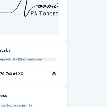
ntakt
070-760 64 XX
ess
törtloppsvägen 13