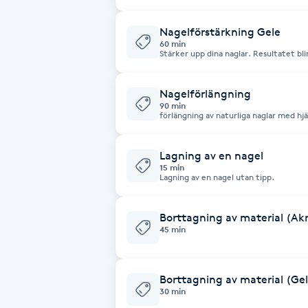
Brynformning
Nagelförstärkning Gele
60 min
Stärker upp dina naglar. Resultatet blir tunna, naturliga naglar i befintlig
längd. lackgel och glitter ingår. OBS! 
Brynfärgning
kr per nagel.
Nagelförlängning
90 min
Brynplockning
förlängning av naturliga naglar med hjälp av tippar eller mall. I behandlingen
ingår lackgel och glitter. OBS! väljer du något utöver det tillkommer 5 kr på
nagel.
Bröllopsuppsättning
Lagning av en nagel
C
15 min
Lagning av en nagel utan tipp.
Celluliter
Borttagning av material (Akr
45 min
Coachning
Color correction
Borttagning av material (Ge
30 min