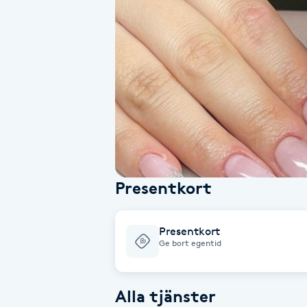
Alternativmedicin
Andningsmassage
Ansiktslyft utan kirurgi
Aromamassage
Ashtanga Yoga
Presentkort
Ayurveda
Presentkort
Ayurvedisk Massage
Ge bort egentid
Ansiktsbehandling djuprengörande
Alla tjänster
B