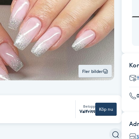
Ko
Fler bilder
Belopp
Köp nu
Valfritt
Adr
S