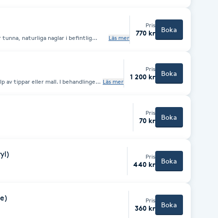
Pris
Boka
770 kr
Läs mer
väljer du något utöver det tillkommer 5
Pris
Boka
1 200 kr
Läs mer
Pris
Boka
70 kr
yl)
Pris
Boka
440 kr
le)
Pris
Boka
360 kr