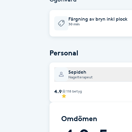
Eyeliner-tatuering
F
Färgning av bryn inkl plock
30 min
Face framing
Faceliftmassage
Personal
Fet hårbotten
Sepideh
Fettreducering
Nagelterapeut
Fibromassage
4.9
118
betyg
Fillers
Omdömen
Fotmassage