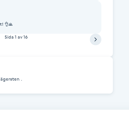
t! 👌🙏
Sida
1
av
16
ägersten .