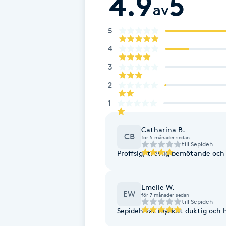
4.9
5
av
Fotsvamp
5
Fotvård
4
3
Fransar
2
Fransborttagning
1
Fransfärgning
Catharina B.
CB
för 5 månader sedan
till
Sepideh
Proffsig, trevlig bemötande och 
Fransförlängning
Fransförlängning Megavolym
Emelie W.
EW
för 7 månader sedan
till
Sepideh
Sepideh var mycket duktig och h
Fransförlängning Volym