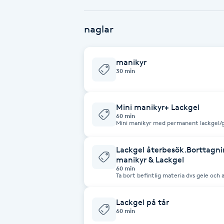
Babylights
naglar
Balayage
manikyr
30 min
Bambumassage
Barber
Mini manikyr+ Lackgel
60 min
Mini manikyr med permanent lackgel/ge
förstärkning och hållbar färg som varar
Barnklippning
stärkande gelefärg som skonsamt löse
Lackgel återbesök.Borttagni
manikyr & Lackgel
BIAB
60 min
Ta bort befintlig materia dvs gele och a
nagelbanden och avslutar med Lackgel
Blowout
Lackgel på tår
60 min
Bottenfärg