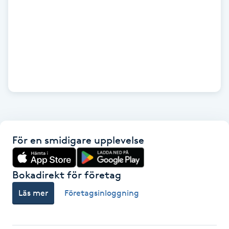
M
Makeup
Manikyr & Pedikyr
Massage
Medial vägledning
För en smidigare upplevelse
Medicinsk massage
Bokadirekt för företag
Meditation
Läs mer
Företagsinloggning
Medium