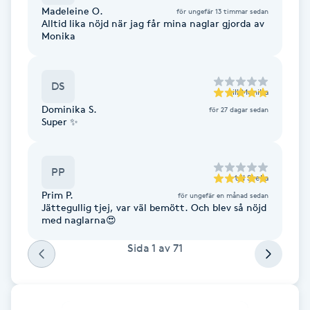
Hårborttagning
Madeleine O.
för ungefär 13 timmar sedan
Alltid lika nöjd när jag får mina naglar gjorda av
Monika
Hårbottenbehandling
Hårförlängning
DS
till
Monika
Dominika S.
för 27 dagar sedan
Super ✨
Hårvård
Hälsa
PP
till
Stella
Prim P.
för ungefär en månad sedan
Hälsprickor
Jättegullig tjej, var väl bemött. Och blev så nöjd
med naglarna😍
I
Sida
1
av
71
Idrottsmassage
IPL