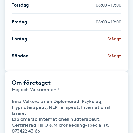
Torsdag
08:00 - 19:00
Kosmetisk tatuering
Fredag
08:00 - 19:00
Kostrådgivning
Lördag
Stängt
Kroppsinpackning
Söndag
Stängt
Kroppspeeling
Käkledsbehandling
Om företaget
Hej och Välkommen !

Kärlbehandling
L
Irina Volkova är en Diplomerad  Psykolog, 
Hypnoterapeut, NLP Terapeut, International 
lärare,

Laserbehandling
Diplomerad Internationell hudterapeut, 
Certifierad HIFU & Microneedling-specialist.

073422 43 66

Lashlift Keratin