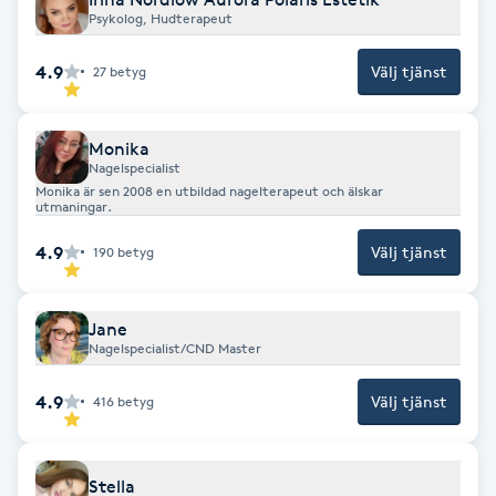
Psykolog, Hudterapeut
Gua Sha-massage
4.9
Välj tjänst
27
betyg
H
Hatha Yoga
Monika
Nagelspecialist
Monika är sen 2008 en utbildad nagelterapeut och älskar
Headspa
utmaningar.
4.9
Välj tjänst
190
betyg
Healing
Herrklippning
Jane
Nagelspecialist/CND Master
HIFU
4.9
Välj tjänst
416
betyg
Hollywood Peel
Stella