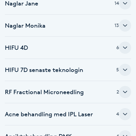
Naglar Jane
14
Fotsvamp
Fotvård
Naglar Monika
13
Fransar
HIFU 4D
6
Fransborttagning
HIFU 7D senaste teknologin
5
Fransfärgning
Fransförlängning
RF Fractional Microneedling
2
Fransförlängning Megavolym
Acne behandling med IPL Laser
4
Fransförlängning Volym