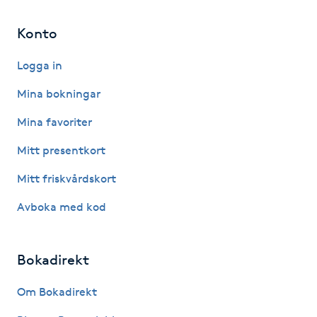
Megavolymfransar
Konto
Melasma
Logga in
Mesoterapi
Mina bokningar
Mina favoriter
MicroPen
Mitt presentkort
Microshading
Mitt friskvårdskort
Avboka med kod
Mixfransar
N
Bokadirekt
Nagelförlängning
Om Bokadirekt
Nagelförlängning akryl