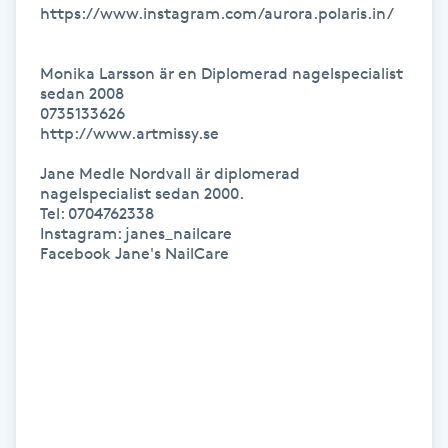
https://www.instagram.com/aurora.polaris.in/

LED-ljusterapi
Monika Larsson är en Diplomerad nagelspecialist 
sedan 2008 

Liktornar
0735133626

http://www.artmissy.se

LPG
Jane Medle Nordvall är diplomerad 
nagelspecialist sedan 2000. 

Tel: 0704762338

LPG-behandling
Instagram: janes_nailcare

Facebook Jane's NailCare 

LPG-massage
Luggklippning
Lymfmassage
Läpptatuering