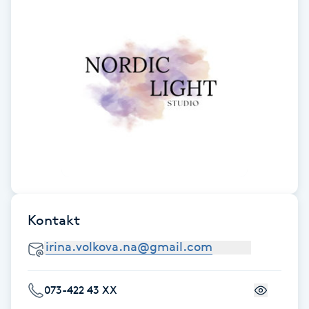
IPL hårborttagning
IR-massage
J
Japansk massage
K
K18
Katun fransar
Kontakt
Kemisk peeling
Keratinbehandling
073-422 43 XX