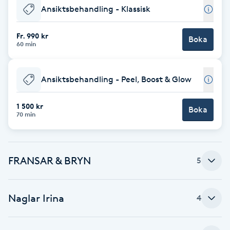
Ansiktsbehandling - Klassisk
F
Fr. 990 kr
Face framing
Boka
60 min
Faceliftmassage
Ansiktsbehandling - Peel, Boost & Glow
Fet hårbotten
1 500 kr
Boka
70 min
Fettreducering
Fibromassage
FRANSAR & BRYN
5
Fillers
Naglar Irina
4
Fotmassage