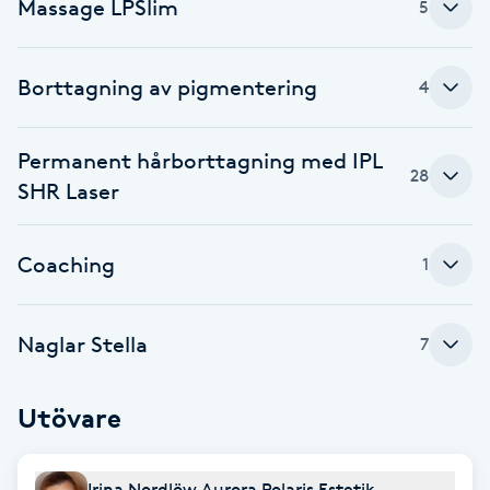
Massage LPSlim
5
Föning
G
Borttagning av pigmentering
4
Gel naglar
Permanent hårborttagning med IPL
Gelenaglar
28
SHR Laser
Gellack
Coaching
1
Gellack med förstärkning
Naglar Stella
7
Gravidmassage
Utövare
Gravidyoga
Gruppträning
Irina Nordlöw Aurora Polaris Estetik