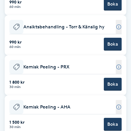
990 kr
Boka
60 min
Brynformning
Ansiktsbehandling - Torr & Känslig hy
Brynfärgning
990 kr
Brynplockning
Boka
60 min
Bröllopsuppsättning
Kemisk Peeling - PRX
C
1 800 kr
Celluliter
Boka
30 min
Coachning
Kemisk Peeling - AHA
Color correction
1 500 kr
Boka
30 min