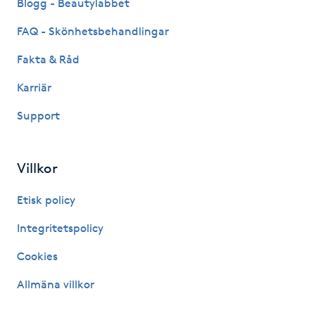
Blogg - Beautylabbet
Nagelförlängning gelé
FAQ - Skönhetsbehandlingar
Fakta & Råd
Nagelförlängning glasfiber
Karriär
Nagelförlängning silke
Support
Nagelförstärkning
Villkor
Nagelklippning
Etisk policy
Nagelsvamp
Integritetspolicy
Cookies
Nageltrång
Allmäna villkor
Nagelvård