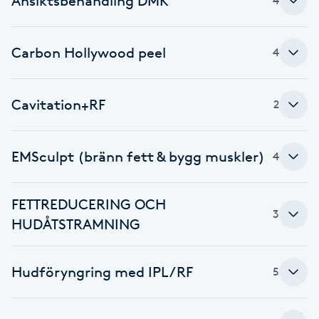
Ansiktsbehandling DMK
4
Fransk manikyr
Carbon Hollywood peel
4
Fransrengöring
Frekvensterapi
Cavitation+RF
2
Friskvård
EMSculpt (bränn fett & bygg muskler)
4
Friskvårdsmassage
FETTREDUCERING OCH
Frisör
3
HUDÅTSTRAMNING
Funktionsanalys
Hudföryngring med IPL/RF
5
Färgning