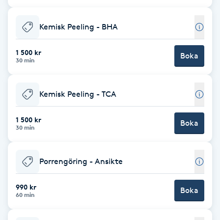
Cryoterapi
D
Kemisk Peeling - BHA
Damklippning
1 500 kr
Boka
30 min
Dermapen
Kemisk Peeling - TCA
Diamantslipning
E
1 500 kr
Boka
30 min
Enzympeeling
Porrengöring - Ansikte
Extensions
990 kr
Boka
Extensions borttagning
60 min
Eyeliner-tatuering