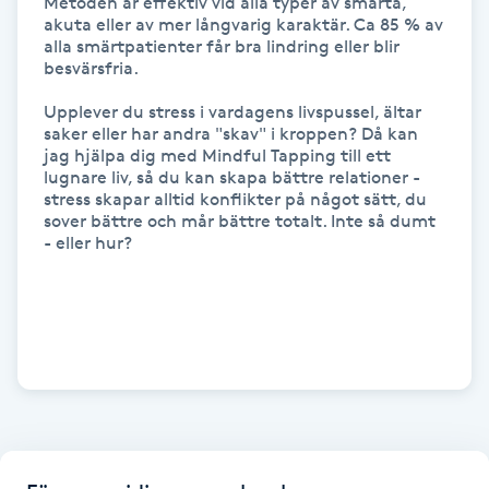
Metoden är effektiv vid alla typer av smärta, 
Hot Stone Massage
akuta eller av mer långvarig karaktär. Ca 85 % av 
alla smärtpatienter får bra lindring eller blir 
besvärsfria.

Hot yoga
Upplever du stress i vardagens livspussel, ältar 
saker eller har andra "skav" i kroppen? Då kan 
Hudföryngring
jag hjälpa dig med Mindful Tapping till ett 
lugnare liv, så du kan skapa bättre relationer - 
Huduppstramning
stress skapar alltid konflikter på något sätt, du 
sover bättre och mår bättre totalt. Inte så dumt 
- eller hur? 

Hudvård
Hyaluronsyra
Hyperhidros
Hypnos