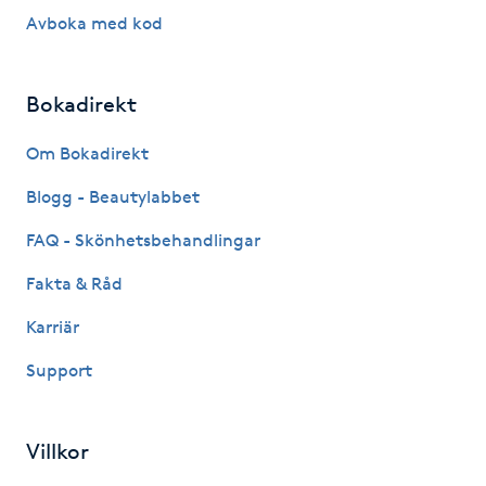
Avboka med kod
IPL hårborttagning
IR-massage
Bokadirekt
J
Om Bokadirekt
Japansk massage
Blogg - Beautylabbet
K
FAQ - Skönhetsbehandlingar
K18
Fakta & Råd
Karriär
Katun fransar
Support
Kemisk peeling
Villkor
Keratinbehandling