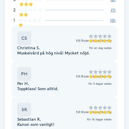
Cryoterapi
2
(
1
)
D
1
(
0
)
Damklippning
CS
Dermapen
till
Rose-Marie Norrby
Christina S.
för en dag sedan
Muskelvård på hög nivå! Mycket nöjd.
Diamantslipning
E
PH
till
Rose-Marie Norrby
Enzympeeling
Per H.
för 3 dagar sedan
Toppklass! Som alltid.
Extensions
SR
Extensions borttagning
till
Rose-Marie Norrby
Sebastian R.
för 16 dagar sedan
Kanon som vanligt!
Eyeliner-tatuering