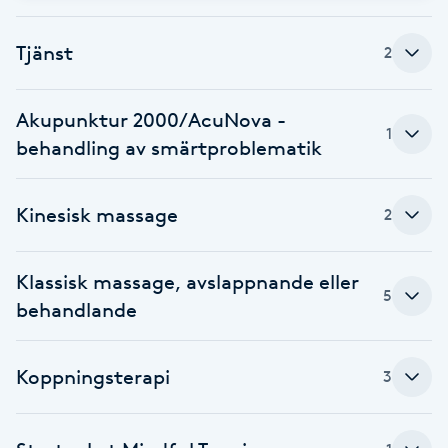
Babylights
Tjänst
2
Balayage
Akupunktur 2000/AcuNova -
1
behandling av smärtproblematik
Bambumassage
Barber
Kinesisk massage
2
Barnklippning
Klassisk massage, avslappnande eller
5
behandlande
BIAB
Blowout
Koppningsterapi
3
Bottenfärg