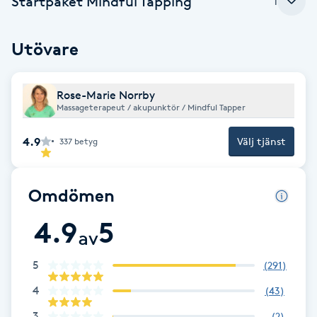
Startpaket Mindful Tapping
1
Brynformning
Utövare
Brynfärgning
Rose-Marie Norrby
Brynplockning
Massageterapeut / akupunktör / Mindful Tapper
4.9
Välj tjänst
337
betyg
Bröllopsuppsättning
C
Omdömen
Celluliter
4.9
5
av
Coachning
5
(
291
)
Color correction
4
(
43
)
3
(
2
)