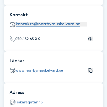
Fotsvamp
Kontakt
Fotvård
Fransar
070-152 65 XX
Fransborttagning
Fransfärgning
Länkar
www.norrbymuskelvard.se
Fransförlängning
Fransförlängning Megavolym
Adress
Fransförlängning Volym
Fiskaregatan 15