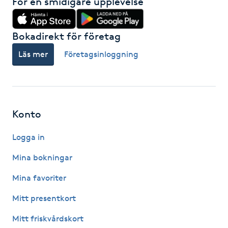
För en smidigare upplevelse
Hårborttagning
Hårbottenbehandling
Bokadirekt för företag
Läs mer
Företagsinloggning
Hårförlängning
Hårvård
Konto
Hälsa
Logga in
Hälsprickor
Mina bokningar
I
Mina favoriter
Idrottsmassage
Mitt presentkort
IPL
Mitt friskvårdskort