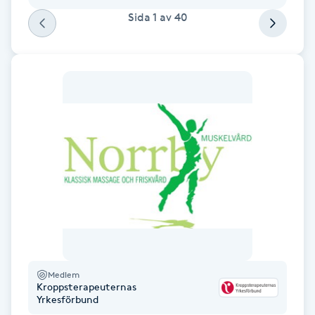
Sida
1
av
40
F
Face framing
Faceliftmassage
Fet hårbotten
Fettreducering
Fibromassage
Fillers
Medlem
Kroppsterapeuternas
Fotmassage
Yrkesförbund