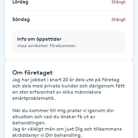
Lördag
Stängt
Föning
G
Söndag
Stängt
Gel naglar
Info om öppettider
vissa avvikelser förekommer.
Gelenaglar
Gellack
Om företaget
Jag har jobbat i snart 20 år dels ute på företag 
Gellack med förstärkning
och dels med privata kunder och därigenom fått 
en stor erfarenhet av olika människors 
smärtproblematik. 

Gravidmassage
När du kommer till mig pratar vi igenom din 
situation och vad du önskar få ut av 
Gravidyoga
behandlingen.  

Jag är väldigt mån om just Dig och tillsammans 
Gruppträning
skräddarsyr vi Din behandling.
