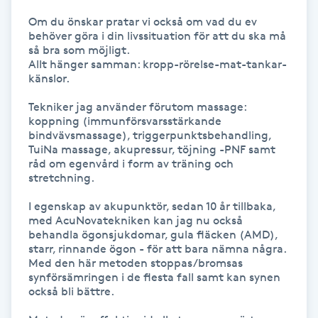
Om du önskar pratar vi också om vad du ev 
Gua Sha-massage
behöver göra i din livssituation för att du ska må 
så bra som möjligt.  

H
Allt hänger samman: kropp-rörelse-mat-tankar-
känslor.

Hatha Yoga
Tekniker jag använder förutom massage: 
koppning (immunförsvarsstärkande 
Headspa
bindvävsmassage), triggerpunktsbehandling, 
TuiNa massage, akupressur, töjning -PNF samt 
råd om egenvård i form av träning och 
Healing
stretchning. 

I egenskap av akupunktör, sedan 10 år tillbaka, 
Herrklippning
med AcuNovatekniken kan jag nu också 
behandla ögonsjukdomar, gula fläcken (AMD), 
HIFU
starr, rinnande ögon - för att bara nämna några. 
Med den här metoden stoppas/bromsas 
synförsämringen i de flesta fall samt kan synen 
Hollywood Peel
också bli bättre. 
