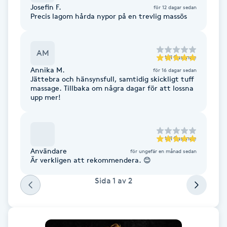
Cryoterapi
Josefin F.
för 12 dagar sedan
Precis lagom hårda nypor på en trevlig massös
D
Damklippning
AM
till
Susanne
Annika M.
Dermapen
för 16 dagar sedan
Jättebra och hänsynsfull, samtidig skickligt tuff
massage. Tillbaka om några dagar för att lossna
upp mer!
Diamantslipning
E
till
Susanne
Enzympeeling
Användare
för ungefär en månad sedan
Är verkligen att rekommendera. 😊
Extensions
Sida
1
av
2
Extensions borttagning
Eyeliner-tatuering