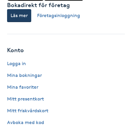
Bokadirekt för företag
Gua Sha-massage
Läs mer
Företagsinloggning
H
Hatha Yoga
Konto
Headspa
Logga in
Healing
Mina bokningar
Herrklippning
Mina favoriter
Mitt presentkort
HIFU
Mitt friskvårdskort
Hollywood Peel
Avboka med kod