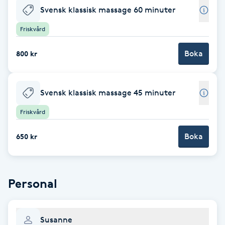
Svensk klassisk massage 60 minuter
Babylights
Friskvård
Balayage
Boka
800 kr
Bambumassage
Svensk klassisk massage 45 minuter
Barber
Friskvård
Barnklippning
Boka
650 kr
BIAB
Personal
Blowout
Bottenfärg
Susanne