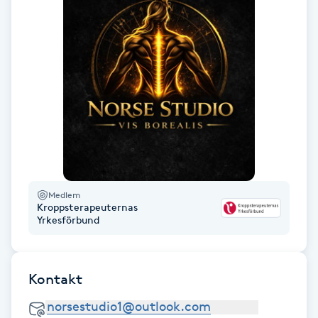
F
Face framing
Faceliftmassage
Fet hårbotten
Fettreducering
Medlem
Kroppsterapeuternas
Fibromassage
Yrkesförbund
Fillers
Kontakt
Fotmassage