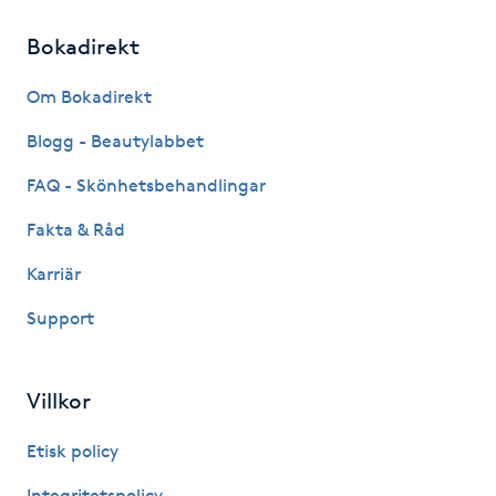
Hot Stone Massage
Bokadirekt
Hot yoga
Om Bokadirekt
Hudföryngring
Blogg - Beautylabbet
FAQ - Skönhetsbehandlingar
Huduppstramning
Fakta & Råd
Hudvård
Karriär
Support
Hyaluronsyra
Hyperhidros
Villkor
Hypnos
Etisk policy
Integritetspolicy