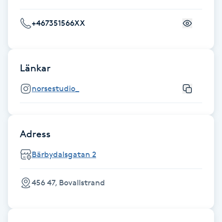
Fotsvamp
+467351566XX
Fotvård
Fransar
Länkar
norsestudio_
Fransborttagning
Fransfärgning
Adress
Fransförlängning
Bärbydalsgatan 2
Fransförlängning Megavolym
456 47, Bovallstrand
Fransförlängning Volym