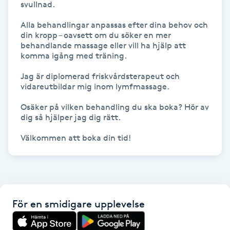
svullnad.

Föning
Alla behandlingar anpassas efter dina behov och 
G
din kropp – oavsett om du söker en mer 
behandlande massage eller vill ha hjälp att 
Gel naglar
komma igång med träning.

Jag är diplomerad friskvårdsterapeut och 
Gelenaglar
vidareutbildar mig inom lymfmassage.

Osäker på vilken behandling du ska boka? Hör av 
Gellack
dig så hjälper jag dig rätt.

Gellack med förstärkning
Välkommen att boka din tid!
Gravidmassage
Gravidyoga
För en smidigare upplevelse
Gruppträning