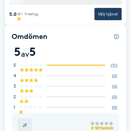
Brynformning
5.0
Välj tjänst
11
betyg
Brynfärgning
Omdömen
Brynplockning
5
5
av
Bröllopsuppsättning
5
(
11
)
C
4
(
0
)
Celluliter
3
(
0
)
2
(
0
)
Coachning
1
(
0
)
Color correction
JF
till
Susanne