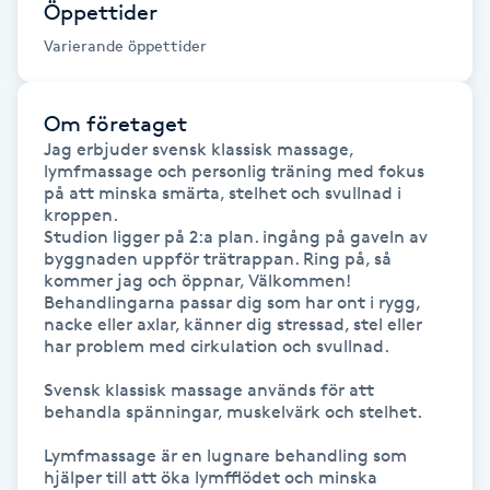
Öppettider
Fransk manikyr
Varierande öppettider
Fransrengöring
Om företaget
Frekvensterapi
Jag erbjuder svensk klassisk massage, 
lymfmassage och personlig träning med fokus 
på att minska smärta, stelhet och svullnad i 
Friskvård
kroppen.

Studion ligger på 2:a plan. ingång på gaveln av 
byggnaden uppför trätrappan. Ring på, så 
Friskvårdsmassage
kommer jag och öppnar, Välkommen!

Behandlingarna passar dig som har ont i rygg, 
nacke eller axlar, känner dig stressad, stel eller 
Frisör
har problem med cirkulation och svullnad.

Funktionsanalys
Svensk klassisk massage används för att 
behandla spänningar, muskelvärk och stelhet.

Färgning
Lymfmassage är en lugnare behandling som 
hjälper till att öka lymfflödet och minska 