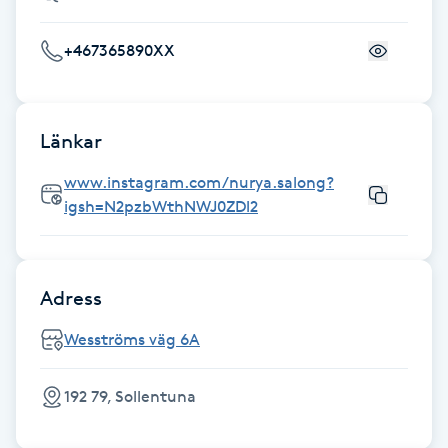
Föning
+467365890XX
G
Gel naglar
Länkar
Gelenaglar
www.instagram.com/nurya.salong?
igsh=N2pzbWthNWJ0ZDl2
Gellack
Gellack med förstärkning
Adress
Gravidmassage
Wesströms väg 6A
Gravidyoga
192 79, Sollentuna
Gruppträning