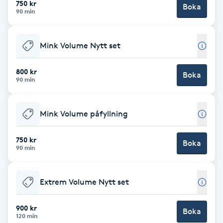
750 kr
Boka
90 min
Brynformning
Mink Volume Nytt set
Brynfärgning
800 kr
Brynplockning
Boka
90 min
Bröllopsuppsättning
Mink Volume påfyllning
C
750 kr
Celluliter
Boka
90 min
Coachning
Extrem Volume Nytt set
Color correction
900 kr
Boka
120 min