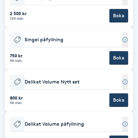
Babylights
2 500 kr
Boka
120 min
Balayage
Singel påfyllning
Bambumassage
750 kr
Boka
90 min
Barber
Barnklippning
Delikat Volume Nytt set
BIAB
800 kr
Boka
90 min
Blowout
Delikat Volume påfyllning
Bottenfärg