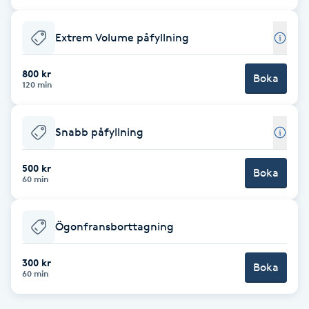
Cryoterapi
D
Extrem Volume påfyllning
Damklippning
800 kr
Boka
120 min
Dermapen
Snabb påfyllning
Diamantslipning
E
500 kr
Boka
60 min
Enzympeeling
Ögonfransborttagning
Extensions
300 kr
Boka
Extensions borttagning
60 min
Eyeliner-tatuering