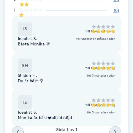
Fotsvamp
1
(
0
)
Fotvård
IS
till
Monica Aliberg
Idealist S.
Fransar
för ungefär en månad sedan
Bästa Monika 🩷
Fransborttagning
SH
till
Monica Aliberg
Fransfärgning
Shideh H.
för 3 månader sedan
Du är bäst 🌹
Fransförlängning
IS
till
Monica Aliberg
Fransförlängning Megavolym
Idealist S.
för 3 månader sedan
Monika är bäst❤️alltid nöjd
Fransförlängning Volym
Sida
1
av
1