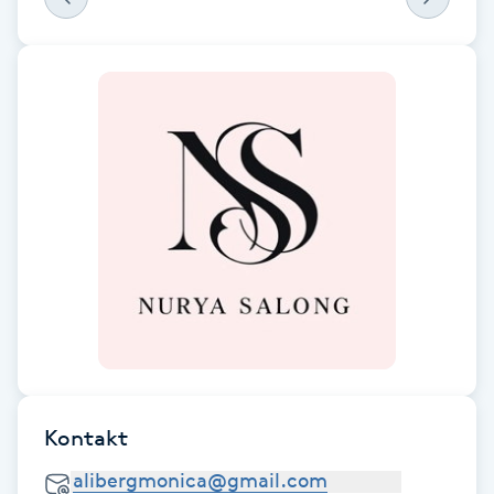
Fransk manikyr
Fransrengöring
Frekvensterapi
Friskvård
Friskvårdsmassage
Frisör
Funktionsanalys
Kontakt
Färgning