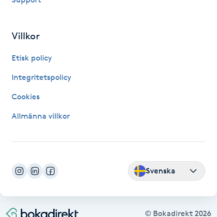
Kinesiologi
Villkor
Kinesisk medicin
Etisk policy
Kiropraktik
Integritetspolicy
Klangmassage
Cookies
Allmänna villkor
Klippning
Klippning & Slingor
Svenska
Klippning ungdom
Koppningsmassage
© Bokadirekt
2026