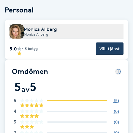
F
Personal
Face framing
Monica Aliberg
Monica Aliberg
Faceliftmassage
5.0
Välj tjänst
5
betyg
Fet hårbotten
Omdömen
Fettreducering
5
5
av
Fibromassage
5
(
5
)
Fillers
4
(
0
)
3
(
0
)
Fotmassage
2
(
0
)