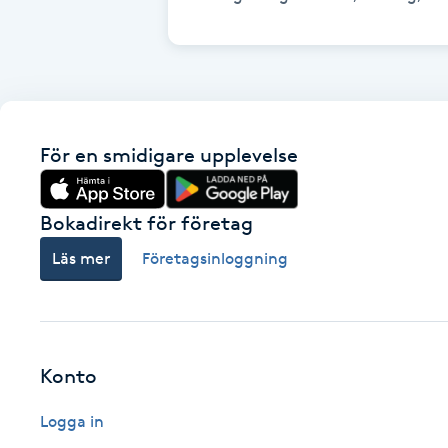
Fotsvamp
Fotvård
Fransar
För en smidigare upplevelse
Fransborttagning
Bokadirekt för företag
Fransfärgning
Läs mer
Företagsinloggning
Fransförlängning
Fransförlängning Megavolym
Konto
Fransförlängning Volym
Logga in