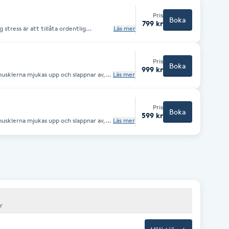
Pris
Boka
799 kr
 stress är att tillåta ordentlig
Läs mer
mnen obestridbart det viktigaste vi
 en god sömnhygien och optimerar dina
Pris
Boka
999 kr
usklerna mjukas upp och slappnar av,
Läs mer
 har hälsofrämjande effekter både på
ch på immunförsvaret
Pris
Boka
599 kr
usklerna mjukas upp och slappnar av,
Läs mer
 har hälsofrämjande effekter både på
ch på immunförsvaret
ör