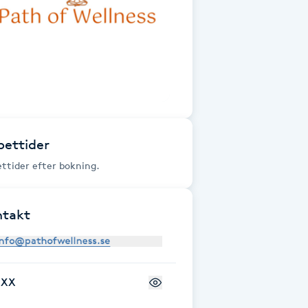
ettider
ttider efter bokning.
ntakt
+XX