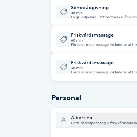
Cryoterapi
Sömnrådgivning
48 min
D
En grundpelare i att motverka långvarig
återhämtning mellan varven. Där är sö
har. Få tips och råd om hur du uppnår
Damklippning
chanser till ostörd sömn.
Friskvårdsmassage
60 min
Fördelar med massage inkluderar att m
Dermapen
blodcirkulationen kommer igång vilket
kroppens förmåga att läka sig själv o
Diamantslipning
Friskvårdsmassage
30 min
E
Fördelar med massage inkluderar att m
blodcirkulationen kommer igång vilket
kroppens förmåga att läka sig själv o
Enzympeeling
Personal
Extensions
Albertina
Extensions borttagning
Cert. stresspedagog & friskvårdsmass