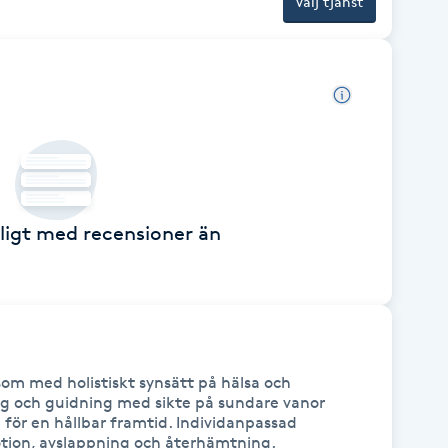
Välj tjänst
ckligt med recensioner än
som med holistiskt synsätt på hälsa och 
g och guidning med sikte på sundare vanor 
il för en hållbar framtid. Individanpassad 
otion, avslappning och återhämtning.