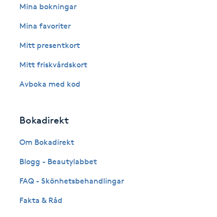
Mina bokningar
Fransk manikyr
Mina favoriter
Fransrengöring
Mitt presentkort
Mitt friskvårdskort
Frekvensterapi
Avboka med kod
Friskvård
Bokadirekt
Friskvårdsmassage
Om Bokadirekt
Frisör
Blogg - Beautylabbet
Funktionsanalys
FAQ - Skönhetsbehandlingar
Fakta & Råd
Färgning