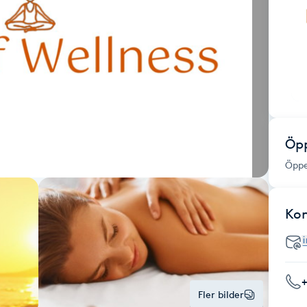
Öpp
Öppe
Ko
Fler bilder