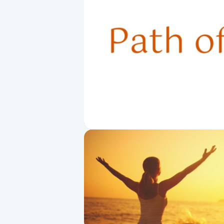
Alternativmedicin
Andningsmassage
Ansiktslyft utan kirurgi
Aromamassage
Ashtanga Yoga
Ayurveda
Ayurvedisk Massage
Ansiktsbehandling djuprengörande
B