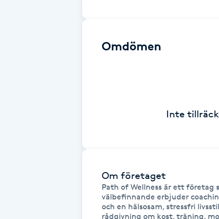
Eyeliner-tatuering
F
Face framing
Omdömen
Faceliftmassage
Fet hårbotten
Inte tillrä
Fettreducering
Fibromassage
Om företaget
Fillers
Path of Wellness är ett företag 
välbefinnande erbjuder coachin
Fotmassage
och en hälsosam, stressfri livsst
rådgivning om kost, träning, m