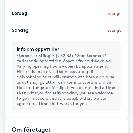
Gua Sha-massage
Lördag
Stängt
H
Söndag
Stängt
Hatha Yoga
Info om öppettider
Headspa
*Semester Stängt* (v 32-33) *Glad Sommar!*
Varierande öppettider, öppet efter tidsbokning.
Varying opening hours - open by appointment.
Healing
Hittar du inte en tid som passar dig för
självbokning är du välkommen att höra av dig, så
är det möjligt att vi kan komma överens om en
Herrklippning
tid som fungerar för dig. If you do not find a time
that suits you for self-booking, you are welcome
to get in touch, and it is possible that we can
HIFU
agree on a time that works for you.
Hollywood Peel
Om företaget