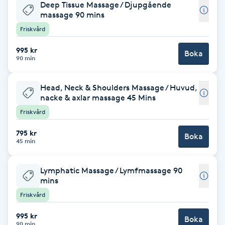
Deep Tissue Massage / Djupgående
massage 90 mins
Babylights
Friskvård
Balayage
995 kr
Boka
90 min
Bambumassage
Head, Neck & Shoulders Massage / Huvud,
nacke & axlar massage 45 Mins
Barber
Friskvård
Barnklippning
795 kr
Boka
45 min
BIAB
Lymphatic Massage / Lymfmassage 90
mins
Blowout
Friskvård
Bottenfärg
995 kr
Boka
90 min