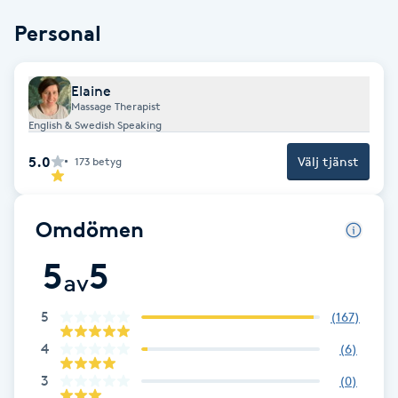
Cryoterapi
Personal
D
Damklippning
Elaine
Massage Therapist
Dermapen
English & Swedish Speaking
5.0
Välj tjänst
173
betyg
Diamantslipning
E
Omdömen
Enzympeeling
5
5
av
Extensions
5
(
167
)
Extensions borttagning
4
(
6
)
3
(
0
)
Eyeliner-tatuering