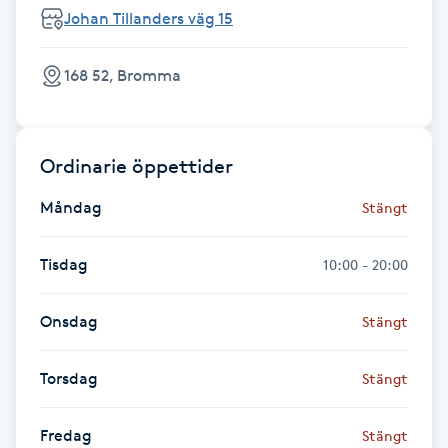
Johan Tillanders väg 15
Föning
G
168 52, Bromma
Gel naglar
Gelenaglar
Ordinarie öppettider
Måndag
Stängt
Gellack
Tisdag
10:00 - 20:00
Gellack med förstärkning
Onsdag
Stängt
Gravidmassage
Torsdag
Stängt
Gravidyoga
Fredag
Gruppträning
Stängt