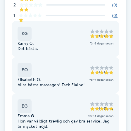
2
(
0
)
F
1
(
0
)
Face framing
KG
till
Elaine
Faceliftmassage
Karvy G.
för 6 dagar sedan
Det bästa.
Fet hårbotten
EO
Fettreducering
till
Elaine
Elisabeth O.
för 9 dagar sedan
Allra bästa massagen! Tack Elaine!
Fibromassage
Fillers
EG
till
Elaine
Emma G.
för 14 dagar sedan
Fotmassage
Hon var väldigt trevlig och gav bra service. Jag
är mycket nöjd.