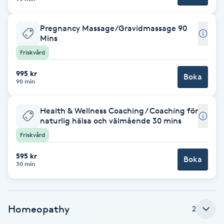
Brynformning
Pregnancy Massage/Gravidmassage 90
Mins
Brynfärgning
Friskvård
995 kr
Brynplockning
Boka
90 min
Bröllopsuppsättning
Health & Wellness Coaching / Coaching för
C
naturlig hälsa och välmående 30 mins
Friskvård
Celluliter
595 kr
Boka
30 min
Coachning
Color correction
Homeopathy
2