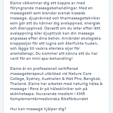
Elaine välkomnar dig att koppla av med 
Hot Stone Massage
föryngrande massagebehandlingar. Med en 
massagestil som blandar svensk klassisk 
Hot yoga
massage, djupvävnad och thaimassagetekniker 
som gör att du känner dig avslappnad, energisk 
och återupplivad. Oavsett om du letar efter lätt 
Hudföryngring
avslappning eller djuptryck kan din massage 
anpassas efter dina behov. Använder ekologiska 
kroppsoljor för att lugna och återfukta huden, 
Huduppstramning
och lägga till vackra eteriska oljor för 
aromaterapi. Du kommer att känna att du har 
varit för en mini spa-behandling!

Hudvård
Elaine är en professionell certifierad 
massageterapeut utbildad vid Nature Care 
Hyaluronsyra
College, Sydney, Australien & Wat Pho, Bangkok, 
Thailand. Elaine har arbetat med naturlig hälsa & 
Hyperhidros
massage i flera år på hälsokliniker och på 
skönhetsspa. Nuvarande medlem i KMR 
Komplementärmedicinska Riksförbundet

Hypnos
Hur kan massage hjälper dig?
