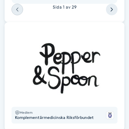
Fotsvamp
Sida
1
av
29
Fotvård
Fransar
Fransborttagning
Fransfärgning
Fransförlängning
Fransförlängning Megavolym
Medlem
Komplementärmedicinska Riksförbundet
Fransförlängning Volym