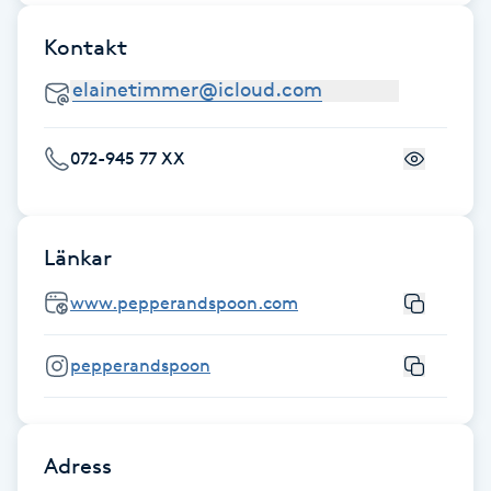
Fransk manikyr
Kontakt
Fransrengöring
Frekvensterapi
072-945 77 XX
Friskvård
Länkar
Friskvårdsmassage
www.pepperandspoon.com
Frisör
pepperandspoon
Funktionsanalys
Färgning
Adress