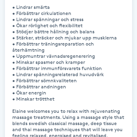
Hårborttagning
• Lindrar smärta

• Förbättrar cirkulationen

• Lindrar spänningar och stress

Hårbottenbehandling
• Ökar rörlighet och flexibilitet

• Stödjer bättre hållning och balans

• Stärker, sträcker och mjukar upp musklerna

Hårförlängning
• Förbättrar träningsreparation och 
återhämtning

Hårvård
• Uppmuntrar vävnadsregenerering

• Minskar spasmer och kramper

• Förbättrar immunförsvarets funktion

Hälsa
• Lindrar spänningsrelaterad huvudvärk

• Förbättrar sömnkvaliteten

• Förbättrar andningen

Hälsprickor
• Ökar energin

• Minskar trötthet

I
Elaine welcomes you to relax with rejuvenating 
Idrottsmassage
massage treatments. Using a massage style that 
blends swedish classical massage, deep tissue 
and thai massage techniques that will leave you 
IPL
feeling relaxed, energised and revitalised. 