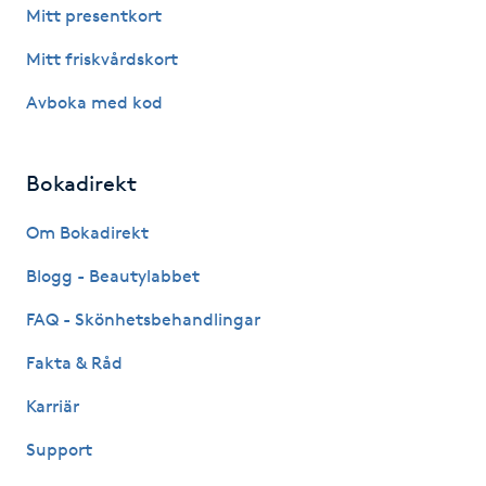
Mitt presentkort
Kosmetisk tatuering
Mitt friskvårdskort
Kostrådgivning
Avboka med kod
Kroppsinpackning
Bokadirekt
Kroppspeeling
Om Bokadirekt
Käkledsbehandling
Blogg - Beautylabbet
FAQ - Skönhetsbehandlingar
Kärlbehandling
Fakta & Råd
L
Karriär
Laserbehandling
Support
Lashlift Keratin