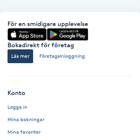
Kinesiologi
För en smidigare upplevelse
Kinesisk medicin
Kiropraktik
Bokadirekt för företag
Läs mer
Företagsinloggning
Klangmassage
Klippning
Konto
Klippning & Slingor
Logga in
Klippning ungdom
Mina bokningar
Koppningsmassage
Mina favoriter