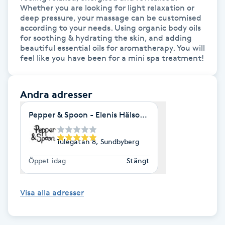
Whether you are looking for light relaxation or 
deep pressure, your massage can be customised 
IPL hårborttagning
according to your needs. Using organic body oils 
for soothing & hydrating the skin, and adding 
IR-massage
beautiful essential oils for aromatherapy. You will 
feel like you have been for a mini spa treatment!
J
Japansk massage
Andra adresser
K
Pepper & Spoon - Elenis Hälsohörna
K18
Tulegatan 8, Sundbyberg
Katun fransar
Öppet idag
Stängt
Kemisk peeling
Visa alla adresser
Keratinbehandling