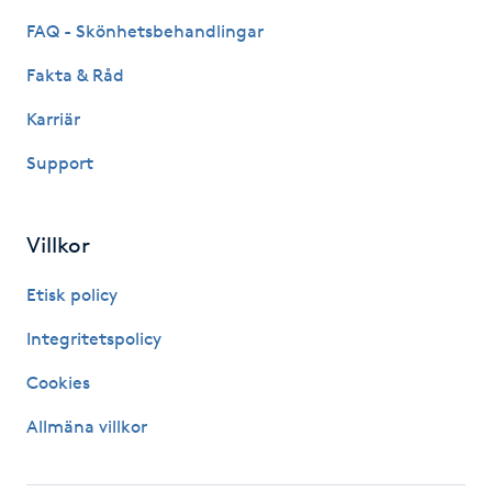
Hårborttagning
FAQ - Skönhetsbehandlingar
Hårbottenbehandling
Fakta & Råd
Karriär
Hårförlängning
Support
Hårvård
Villkor
Hälsa
Etisk policy
Hälsprickor
Integritetspolicy
I
Cookies
Idrottsmassage
Allmäna villkor
IPL