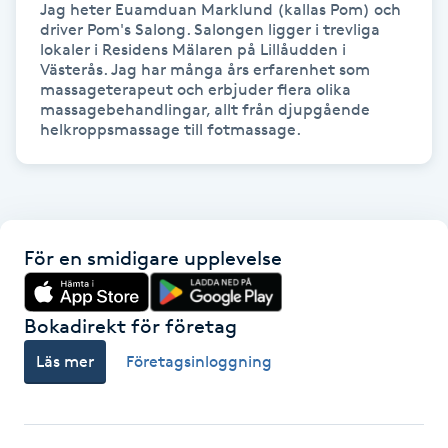
Jag heter Euamduan Marklund (kallas Pom) och 
driver Pom's Salong. Salongen ligger i trevliga 
Gua Sha-massage
lokaler i Residens Mälaren på Lillåudden i 
Västerås. Jag har många års erfarenhet som 
H
massageterapeut och erbjuder flera olika 
massagebehandlingar, allt från djupgående 
Hatha Yoga
helkroppsmassage till fotmassage.
Headspa
Healing
För en smidigare upplevelse
Herrklippning
Bokadirekt för företag
HIFU
Läs mer
Företagsinloggning
Hollywood Peel