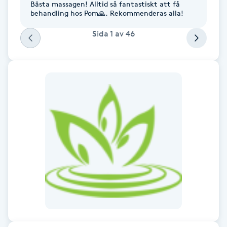
Bästa massagen! Alltid så fantastiskt att få
Fotsvamp
behandling hos Pom🙏. Rekommenderas alla!
Sida
1
av
46
Fotvård
Fransar
Fransborttagning
Fransfärgning
Fransförlängning
Fransförlängning Megavolym
Fransförlängning Volym