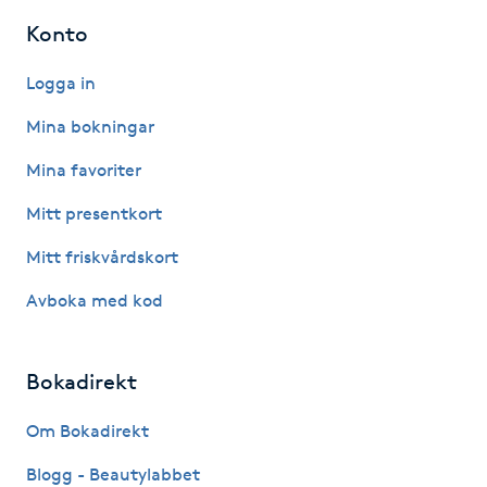
Hot Stone Massage
Konto
Hot yoga
Logga in
Mina bokningar
Hudföryngring
Mina favoriter
Huduppstramning
Mitt presentkort
Hudvård
Mitt friskvårdskort
Avboka med kod
Hyaluronsyra
Hyperhidros
Bokadirekt
Om Bokadirekt
Hypnos
Blogg - Beautylabbet