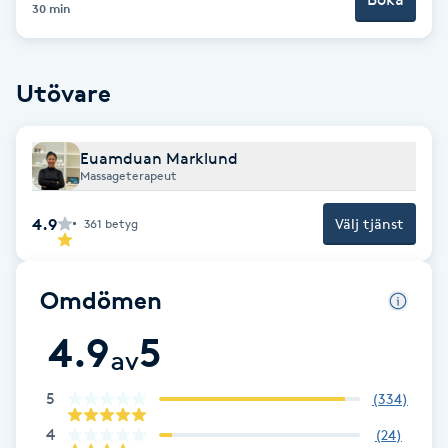
Cryoterapi
30 min
D
Damklippning
Utövare
Dermapen
Euamduan Marklund
Massageterapeut
Diamantslipning
4.9
Välj tjänst
361
betyg
E
Enzympeeling
Omdömen
Extensions
4.9
5
av
Extensions borttagning
5
(
334
)
4
(
24
)
Eyeliner-tatuering