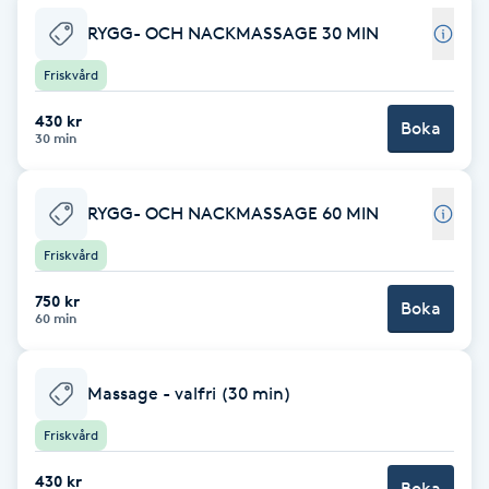
RYGG- OCH NACKMASSAGE 30 MIN
Brynformning
Friskvård
Brynfärgning
430 kr
Boka
30 min
Brynplockning
RYGG- OCH NACKMASSAGE 60 MIN
Bröllopsuppsättning
Friskvård
C
750 kr
Boka
Celluliter
60 min
Coachning
Massage - valfri (30 min)
Color correction
Friskvård
430 kr
Boka