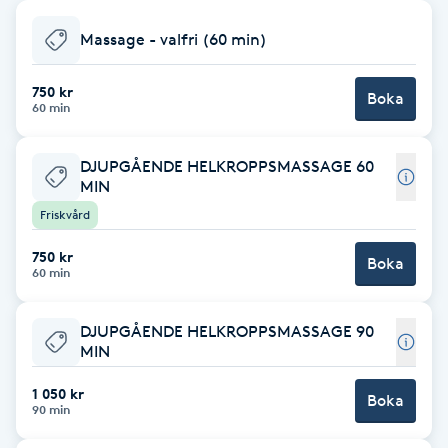
Babylights
Massage - valfri (60 min)
Balayage
750 kr
Boka
60 min
Bambumassage
DJUPGÅENDE HELKROPPSMASSAGE 60
MIN
Barber
Friskvård
750 kr
Barnklippning
Boka
60 min
BIAB
DJUPGÅENDE HELKROPPSMASSAGE 90
MIN
Blowout
1 050 kr
Boka
90 min
Bottenfärg