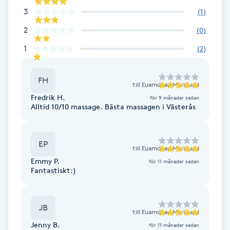
3
(
1
)
F
2
(
0
)
Face framing
1
(
2
)
Faceliftmassage
FH
till
Euamduan Marklund
Fet hårbotten
Fredrik H.
för 9 månader sedan
Alltid 10/10 massage. Bästa massagen i Västerås
Fettreducering
EP
till
Euamduan Marklund
Fibromassage
Emmy P.
för 11 månader sedan
Fantastiskt:)
Fillers
JB
Fotmassage
till
Euamduan Marklund
Jenny B.
för 11 månader sedan