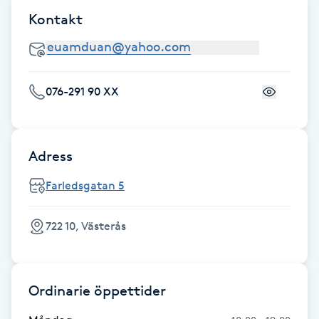
Fransk manikyr
Kontakt
Fransrengöring
076-291 90 XX
Frekvensterapi
Friskvård
Adress
Friskvårdsmassage
Farledsgatan 5
Frisör
722 10, Västerås
Funktionsanalys
Ordinarie öppettider
Färgning