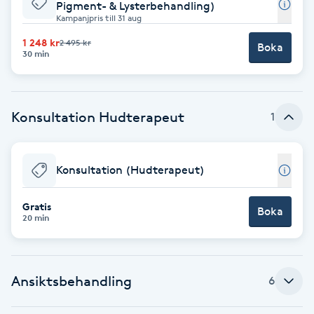
Cryoterapi
Pigment- & Lysterbehandling)
Kampanjpris till 31 aug
D
1 248 kr
2 495 kr
Boka
30 min
Damklippning
Dermapen
Konsultation Hudterapeut
1
Diamantslipning
E
Konsultation (Hudterapeut)
Enzympeeling
Gratis
Boka
20 min
Extensions
Extensions borttagning
Ansiktsbehandling
6
Eyeliner-tatuering