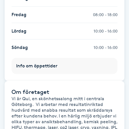
Naglar borttagning
Fredag
08:00 - 18:00
Naglar reparation
Lördag
10:00 - 16:00
Naprapati
Söndag
10:00 - 16:00
Navelpiercing
Info om öppettider
NBE-massage
Om företaget
Ny frisyr
Vi är Qui, en skönhetssalong mitt i centrala 
O
Göteborg.  Vi arbetar med resultatinriktad 
hudvård med snabba resultat som skräddarsys 
efter kundens behov. I en härlig miljö erbjuder vi 
Olaplex
olika typer av ansiktsbehandling, kemisk peeling, 
HIFU, thermage, laser, co2 laser, cryo, vaxning, IPL 