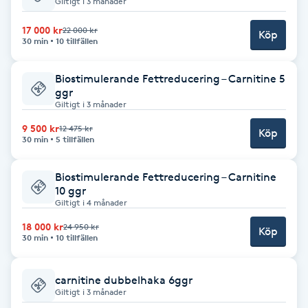
Giltigt i 3 månader
Babylights
17 000 kr
22 000 kr
Köp
30 min
10 tillfällen
Balayage
Biostimulerande Fettreducering – Carnitine 5
ggr
Bambumassage
Giltigt i 3 månader
9 500 kr
12 475 kr
Köp
Barber
30 min
5 tillfällen
Biostimulerande Fettreducering – Carnitine
Barnklippning
10 ggr
Giltigt i 4 månader
BIAB
18 000 kr
24 950 kr
Köp
30 min
10 tillfällen
Blowout
carnitine dubbelhaka 6ggr
Giltigt i 3 månader
Bottenfärg