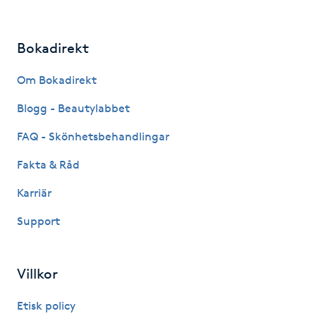
Picolaser
Bokadirekt
Piercing
Om Bokadirekt
Pigmentbehandling
Blogg - Beautylabbet
FAQ - Skönhetsbehandlingar
Pigmentfläckar
Fakta & Råd
Plastikkirurgi
Karriär
Support
Powder brows
Power Yoga
Villkor
PRP (Platelet Rich Plasma)
Etisk policy