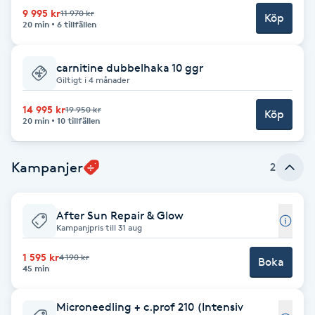
9 995 kr
11 970 kr
Köp
Brynformning
20 min
6 tillfällen
Brynfärgning
carnitine dubbelhaka 10 ggr
Giltigt i 4 månader
Brynplockning
14 995 kr
19 950 kr
Köp
20 min
10 tillfällen
Bröllopsuppsättning
Kampanjer
C
2
Celluliter
After Sun Repair & Glow
Kampanjpris till 31 aug
Coachning
1 595 kr
4 190 kr
Boka
45 min
Color correction
Microneedling + c.prof 210 (Intensiv