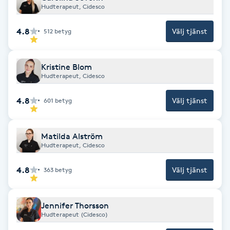
Hudterapeut, Cidesco
IPL hårborttagning
4.8
Välj tjänst
512
betyg
IR-massage
J
Kristine Blom
Hudterapeut, Cidesco
Japansk massage
4.8
Välj tjänst
601
betyg
K
K18
Matilda Alström
Hudterapeut, Cidesco
Katun fransar
4.8
Välj tjänst
363
betyg
Kemisk peeling
Jennifer Thorsson
Hudterapeut (Cidesco)
Keratinbehandling