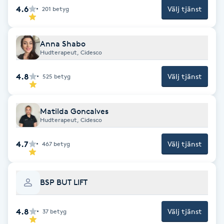
4.6
Välj tjänst
201
betyg
Kinesiologi
Kinesisk medicin
Anna Shabo
Hudterapeut, Cidesco
Kiropraktik
4.8
Välj tjänst
525
betyg
Klangmassage
Matilda Goncalves
Hudterapeut, Cidesco
Klippning
4.7
Välj tjänst
467
betyg
Klippning & Slingor
Klippning ungdom
BSP BUT LIFT
Koppningsmassage
4.8
Välj tjänst
37
betyg