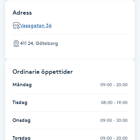
Adress
Nagelförlängning gelé
Vasagatan 36
Nagelförlängning glasfiber
411 24, Göteborg
Nagelförlängning silke
Nagelförstärkning
Ordinarie öppettider
Nagelklippning
Måndag
09:00 - 20:00
Nagelsvamp
Tisdag
08:00 - 19:00
Nageltrång
Onsdag
09:00 - 20:00
Nagelvård
Torsdag
09:00 - 20:00