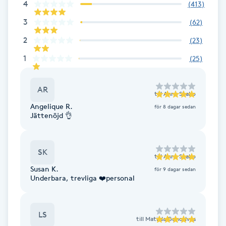
4
(
413
)
3
(
62
)
LED-ljusterapi
2
(
23
)
Liktornar
1
(
25
)
LPG
AR
till
Anna Shabo
Angelique R.
för 8 dagar sedan
LPG-behandling
Jättenöjd 👌
LPG-massage
SK
till
Anna Shabo
Luggklippning
Susan K.
för 9 dagar sedan
Underbara, trevliga ❤️personal
Lymfmassage
LS
till
Matilda Goncalves
Läpptatuering