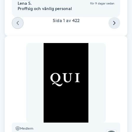
Lena S.
för 9 dagar sedan
M
Proffsig och vänlig personal
Sida
1
av
422
Makeup
Manikyr & Pedikyr
Massage
Medial vägledning
Medicinsk massage
Meditation
Medium
Medlem