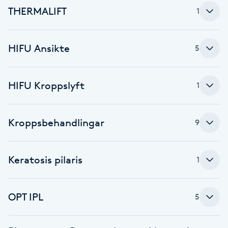
THERMALIFT
Fransk manikyr
1
Fransrengöring
HIFU Ansikte
5
Frekvensterapi
HIFU Kroppslyft
1
Friskvård
Kroppsbehandlingar
9
Friskvårdsmassage
Frisör
Keratosis pilaris
1
Funktionsanalys
OPT IPL
5
Färgning