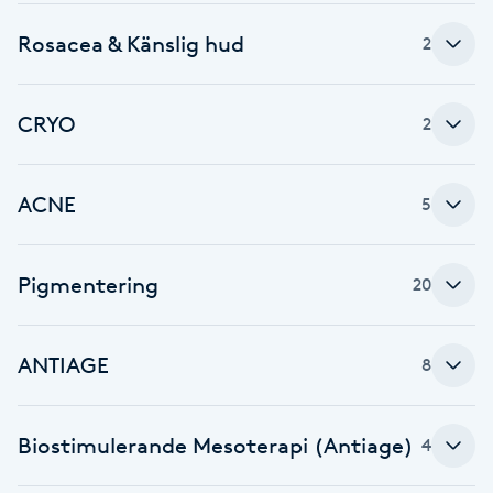
Hot Stone Massage
Rosacea & Känslig hud
2
Hot yoga
CRYO
2
Hudföryngring
Huduppstramning
ACNE
5
Hudvård
Pigmentering
20
Hyaluronsyra
ANTIAGE
8
Hyperhidros
Biostimulerande Mesoterapi (Antiage)
Hypnos
4