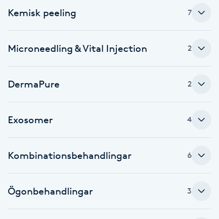
Kemisk peeling
7
F
Face framing
Microneedling & Vital Injection
2
Faceliftmassage
DermaPure
2
Fet hårbotten
Exosomer
Fettreducering
4
Fibromassage
Kombinationsbehandlingar
6
Fillers
Ögonbehandlingar
3
Fotmassage