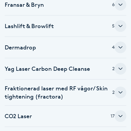
Fransar & Bryn
6
Fotsvamp
Fotvård
Lashlift & Browlift
5
Fransar
Dermadrop
4
Fransborttagning
Yag Laser Carbon Deep Cleanse
2
Fransfärgning
Fraktionerad laser med RF vågor/ Skin
Fransförlängning
2
tightening (fractora)
Fransförlängning Megavolym
CO2 Laser
17
Fransförlängning Volym