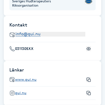
Sveriges Hudterapeuters
Megavolymfransar
Riksorganisation
Melasma
Kontakt
Mesoterapi
MicroPen
0311305XX
Microshading
Länkar
Mixfransar
N
www.qui.nu
Nagelförlängning
qui.nu
Nagelförlängning akryl