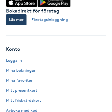
Paraffinbehandling
Bokadirekt för företag
Läs mer
Företagsinloggning
Pedikyr
Pensionärklippning
Konto
Permanent
Logga in
Permanent hårborttagning
Mina bokningar
Permanent ögonbrynsmakeup
Mina favoriter
Mitt presentkort
Personal shopper
Mitt friskvårdskort
Personlig tränare
Avboka med kod