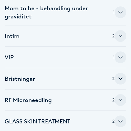
Mom to be - behandling under
1
Gua Sha-massage
graviditet
H
Intim
2
Hatha Yoga
Headspa
VIP
1
Healing
Bristningar
2
Herrklippning
RF Microneedling
2
HIFU
Hollywood Peel
GLASS SKIN TREATMENT
2