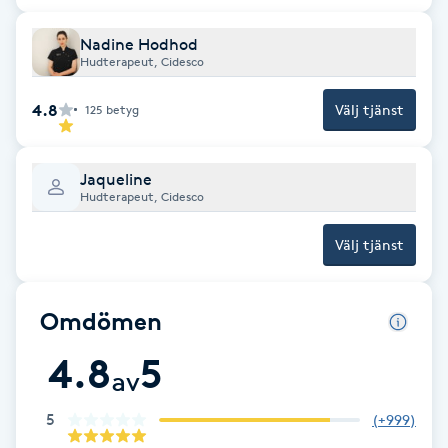
Kosmetisk tatuering
Nadine Hodhod
Hudterapeut, Cidesco
Kostrådgivning
4.8
Välj tjänst
125
betyg
Kroppsinpackning
Jaqueline
Kroppspeeling
Hudterapeut, Cidesco
Välj tjänst
Käkledsbehandling
Kärlbehandling
Omdömen
L
4.8
5
av
Laserbehandling
5
(
+999
)
Lashlift Keratin