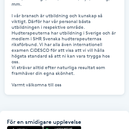
Olaplexbehandling
mm. 

I vår bransch är utbildning och kunskap så 
Ombre
viktigt. Därför har vår personal bästa 
utbildningen i respektive område. 
Hudterapeuterna har utbildning i Sverige och är 
Ombre brows
medlem i SHR Svenska hudterapeuternas 
riksförbund. Vi har alla även internationell 
examen CiDESCO för att visa att vi vill hålla 
Ombre naglar
högsta standard så att ni kan vara trygga hos 
oss.

Vi strävar alltid efter naturliga resultat som 
Optiker
framhäver din egna skönhet. 

Ortobionomi
Varmt välkomna till oss
Ortopedi
Osteopati
För en smidigare upplevelse
P