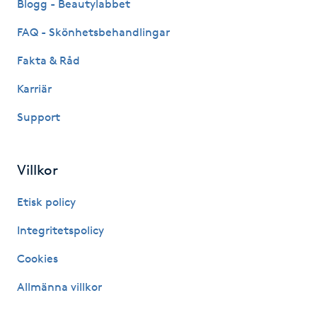
Blogg - Beautylabbet
Gua Sha-massage
FAQ - Skönhetsbehandlingar
H
Fakta & Råd
Hatha Yoga
Karriär
Support
Headspa
Healing
Villkor
Etisk policy
Herrklippning
Integritetspolicy
HIFU
Cookies
Hollywood Peel
Allmänna villkor