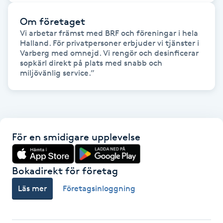
Fransk manikyr
Om företaget
Vi arbetar främst med BRF och föreningar i hela 
Fransrengöring
Halland. För privatpersoner erbjuder vi tjänster i 
Varberg med omnejd. Vi rengör och desinficerar 
sopkärl direkt på plats med snabb och 
Frekvensterapi
miljövänlig service.”
Friskvård
Friskvårdsmassage
För en smidigare upplevelse
Frisör
Bokadirekt för företag
Funktionsanalys
Läs mer
Företagsinloggning
Färgning