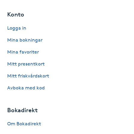
Föning
Konto
G
Logga in
Gel naglar
Mina bokningar
Gelenaglar
Mina favoriter
Gellack
Mitt presentkort
Mitt friskvårdskort
Gellack med förstärkning
Avboka med kod
Gravidmassage
Bokadirekt
Gravidyoga
Om Bokadirekt
Gruppträning