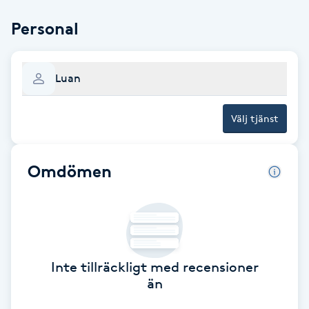
Brynformning
Personal
Brynfärgning
Luan
Brynplockning
Välj tjänst
Bröllopsuppsättning
C
Omdömen
Celluliter
Coachning
Inte tillräckligt med recensioner
Color correction
än