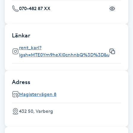
F
070-482 87 XX
Face framing
Länkar
Faceliftmassage
rent_karl?
igsh=MTE0Ym9heXl0cnhnbQ%3D%3D&utm_source
Fet hårbotten
Fettreducering
Adress
Fibromassage
Magistervägen 8
Fillers
432 50, Varberg
Fotmassage