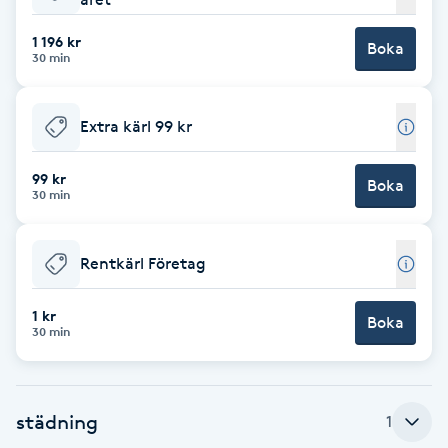
Babylights
1 196 kr
Boka
30 min
Balayage
Extra kärl 99 kr
Bambumassage
99 kr
Boka
30 min
Barber
Barnklippning
Rentkärl Företag
BIAB
1 kr
Boka
30 min
Blowout
städning
1
Bottenfärg