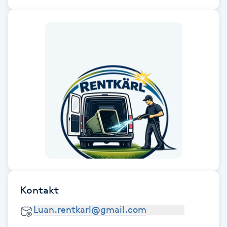
Cryoterapi
D
Damklippning
Dermapen
Diamantslipning
E
Enzympeeling
Extensions
Kontakt
Extensions borttagning
Eyeliner-tatuering