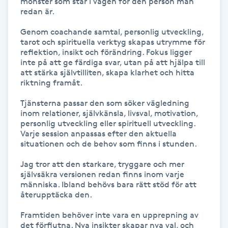
mönster som står i vägen för den person man 
Föning
redan är.

G
Genom coachande samtal, personlig utveckling, 
tarot och spirituella verktyg skapas utrymme för 
Gel naglar
reflektion, insikt och förändring. Fokus ligger 
inte på att ge färdiga svar, utan på att hjälpa till 
att stärka självtilliten, skapa klarhet och hitta 
Gelenaglar
riktning framåt.

Tjänsterna passar den som söker vägledning 
Gellack
inom relationer, självkänsla, livsval, motivation, 
personlig utveckling eller spirituell utveckling. 
Varje session anpassas efter den aktuella 
Gellack med förstärkning
situationen och de behov som finns i stunden.

Jag tror att den starkare, tryggare och mer 
Gravidmassage
självsäkra versionen redan finns inom varje 
människa. Ibland behövs bara rätt stöd för att 
Gravidyoga
återupptäcka den.

Framtiden behöver inte vara en upprepning av 
Gruppträning
det förflutna. Nya insikter skapar nya val, och 