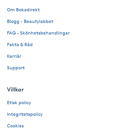
Hårborttagning
Om Bokadirekt
Hårbottenbehandling
Blogg - Beautylabbet
FAQ - Skönhetsbehandlingar
Hårförlängning
Fakta & Råd
Hårvård
Karriär
Support
Hälsa
Hälsprickor
Villkor
I
Etisk policy
Idrottsmassage
Integritetspolicy
IPL
Cookies