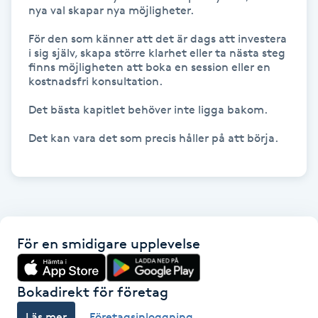
nya val skapar nya möjligheter.

Gua Sha-massage
För den som känner att det är dags att investera 
i sig själv, skapa större klarhet eller ta nästa steg 
H
finns möjligheten att boka en session eller en 
kostnadsfri konsultation.

Hatha Yoga
Det bästa kapitlet behöver inte ligga bakom.

Headspa
Det kan vara det som precis håller på att börja.

Healing
Herrklippning
För en smidigare upplevelse
HIFU
Hollywood Peel
Bokadirekt för företag
Läs mer
Företagsinloggning