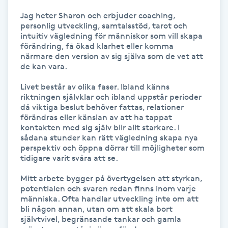
Fransk manikyr
Jag heter Sharon och erbjuder coaching, 
personlig utveckling, samtalsstöd, tarot och 
intuitiv vägledning för människor som vill skapa 
Fransrengöring
förändring, få ökad klarhet eller komma 
närmare den version av sig själva som de vet att 
de kan vara.

Frekvensterapi
Livet består av olika faser. Ibland känns 
Friskvård
riktningen självklar och ibland uppstår perioder 
då viktiga beslut behöver fattas, relationer 
förändras eller känslan av att ha tappat 
Friskvårdsmassage
kontakten med sig själv blir allt starkare. I 
sådana stunder kan rätt vägledning skapa nya 
perspektiv och öppna dörrar till möjligheter som 
Frisör
tidigare varit svåra att se.

Mitt arbete bygger på övertygelsen att styrkan, 
Funktionsanalys
potentialen och svaren redan finns inom varje 
människa. Ofta handlar utveckling inte om att 
bli någon annan, utan om att skala bort 
Färgning
självtvivel, begränsande tankar och gamla 