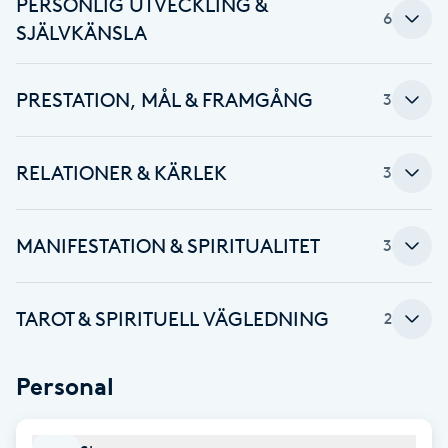
PERSONLIG UTVECKLING &
6
SJÄLVKÄNSLA
Babylights
Balayage
PRESTATION, MÅL & FRAMGÅNG
3
Bambumassage
RELATIONER & KÄRLEK
3
Barber
MANIFESTATION & SPIRITUALITET
3
Barnklippning
BIAB
TAROT & SPIRITUELL VÄGLEDNING
2
Blowout
Personal
Bottenfärg