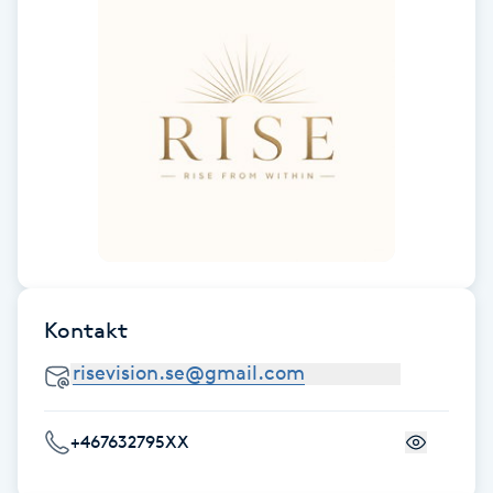
Cryoterapi
D
Damklippning
Dermapen
Diamantslipning
E
Enzympeeling
Kontakt
Extensions
Extensions borttagning
+467632795XX
Eyeliner-tatuering