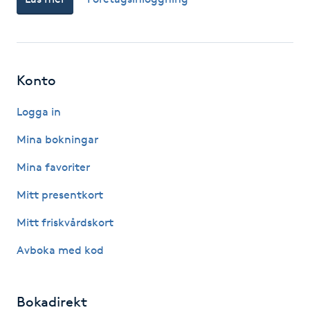
Hot Stone Massage
Hot yoga
Konto
Hudföryngring
Logga in
Huduppstramning
Mina bokningar
Hudvård
Mina favoriter
Mitt presentkort
Hyaluronsyra
Mitt friskvårdskort
Hyperhidros
Avboka med kod
Hypnos
Bokadirekt