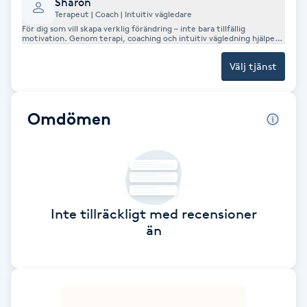
Sharon
Terapeut | Coach | Intuitiv vägledare
Brynformning
För dig som vill skapa verklig förändring – inte bara tillfällig
motivation. Genom terapi, coaching och intuitiv vägledning hjälper
jag dig att bryta begränsande mönster, stärka din självtillit och hitta
klarhet, riktning och balans. Varje session anpassas efter dig och dina
Brynfärgning
Välj tjänst
behov för att skapa hållbar utveckling.
Brynplockning
Omdömen
Bröllopsuppsättning
C
Celluliter
Inte tillräckligt med recensioner
än
Coachning
Color correction