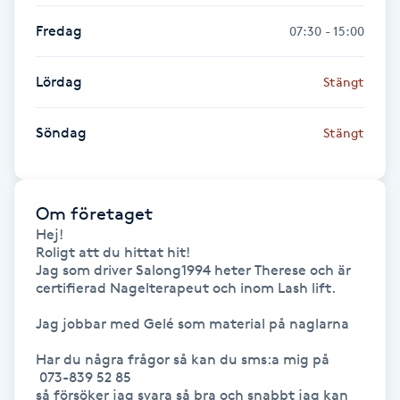
Fredag
07:30 - 15:00
Gua Sha-massage
H
Lördag
Stängt
Hatha Yoga
Söndag
Stängt
Headspa
Healing
Om företaget
Hej! 

Roligt att du hittat hit!

Herrklippning
Jag som driver Salong1994 heter Therese och är 
certifierad Nagelterapeut och inom Lash lift.

HIFU
Jag jobbar med Gelé som material på naglarna 

Har du några frågor så kan du sms:a mig på 

Hollywood Peel
 073-839 52 85

så försöker jag svara så bra och snabbt jag kan 