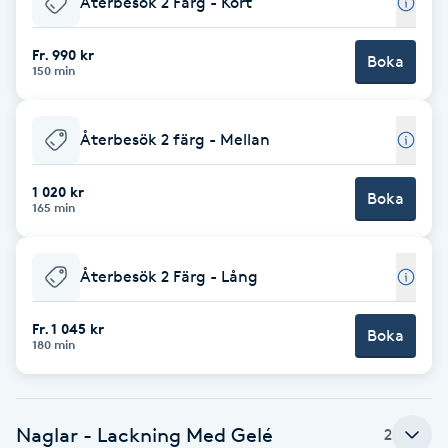
Återbesök 2 Färg - Kort
Brynformning
Fr. 990 kr
Boka
150 min
Brynfärgning
Återbesök 2 färg - Mellan
Brynplockning
1 020 kr
Boka
Bröllopsuppsättning
165 min
C
Återbesök 2 Färg - Lång
Celluliter
Fr. 1 045 kr
Boka
Coachning
180 min
Color correction
Naglar - Lackning Med Gelé
2