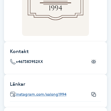
Fransk manikyr
Fransrengöring
Frekvensterapi
Friskvård
Kontakt
Friskvårdsmassage
+467383952XX
Frisör
Länkar
Funktionsanalys
instagram.com/salong1994
Färgning