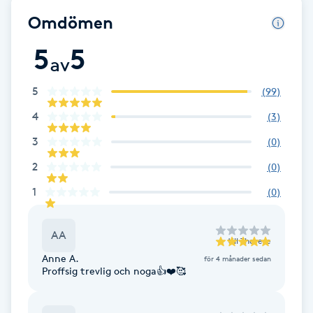
Omdömen
F
5
5
Face framing
av
5
(
99
)
Faceliftmassage
4
(
3
)
Fet hårbotten
3
(
0
)
2
(
0
)
Fettreducering
1
(
0
)
Fibromassage
AA
till
Therese
Fillers
Anne A.
för 4 månader sedan
Proffsig trevlig och noga👍❤️🥰
Fotmassage