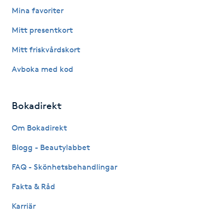
Hårborttagning
Mina favoriter
Mitt presentkort
Hårbottenbehandling
Mitt friskvårdskort
Hårförlängning
Avboka med kod
Hårvård
Bokadirekt
Hälsa
Om Bokadirekt
Hälsprickor
Blogg - Beautylabbet
I
FAQ - Skönhetsbehandlingar
Idrottsmassage
Fakta & Råd
Karriär
IPL