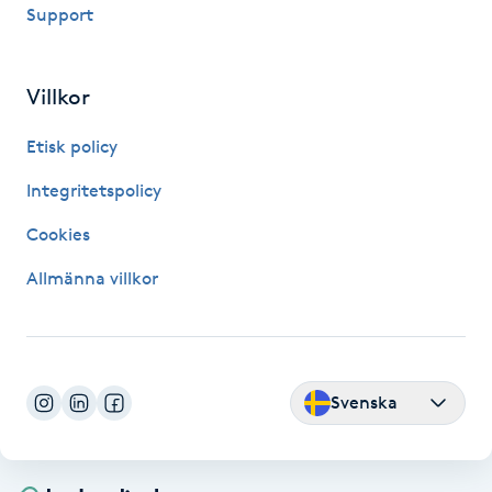
Support
IPL hårborttagning
Villkor
IR-massage
J
Etisk policy
Japansk massage
Integritetspolicy
K
Cookies
K18
Allmänna villkor
Katun fransar
Kemisk peeling
Svenska
Keratinbehandling