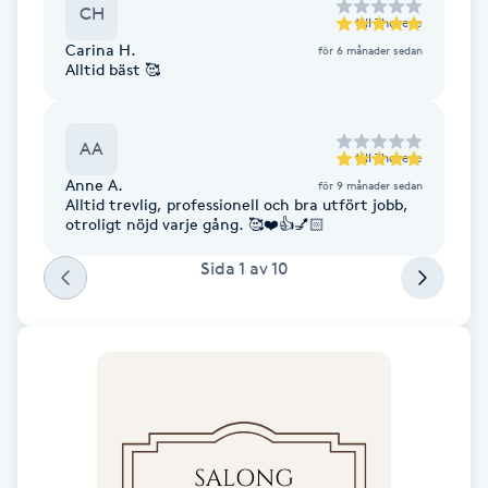
CH
Fotsvamp
till
Therese
Carina H.
för 6 månader sedan
Alltid bäst 🥰
Fotvård
Fransar
AA
till
Therese
Anne A.
för 9 månader sedan
Fransborttagning
Alltid trevlig, professionell och bra utfört jobb,
otroligt nöjd varje gång. 🥰❤️👍💅🏻
Fransfärgning
Sida
1
av
10
Fransförlängning
Fransförlängning Megavolym
Fransförlängning Volym