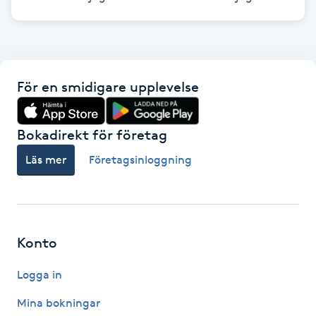
Hot Stone Massage
Hot yoga
För en smidigare upplevelse
Hudföryngring
Huduppstramning
Bokadirekt för företag
Läs mer
Företagsinloggning
Hudvård
Hyaluronsyra
Konto
Hyperhidros
Logga in
Hypnos
Mina bokningar