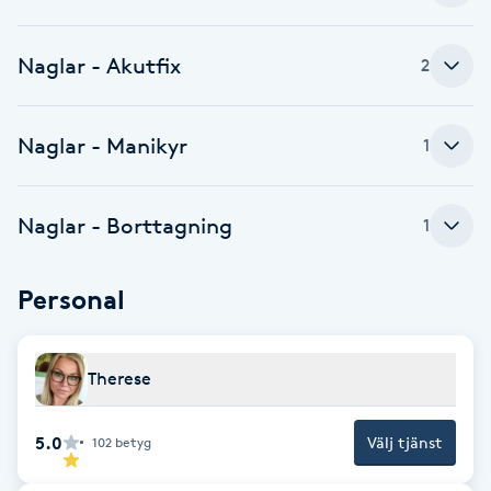
Cryoterapi
D
Naglar - Akutfix
2
Damklippning
Naglar - Manikyr
1
Dermapen
Diamantslipning
Naglar - Borttagning
1
E
Personal
Enzympeeling
Extensions
Therese
Extensions borttagning
5.0
Välj tjänst
102
betyg
Eyeliner-tatuering