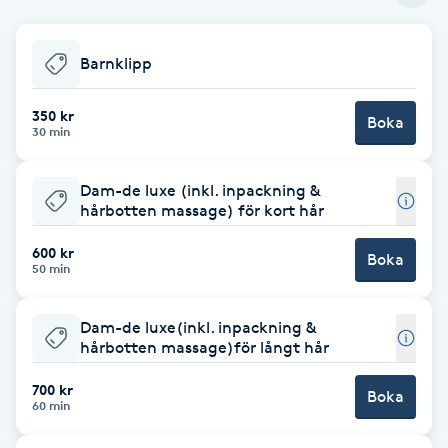
Babylights
Barnklipp
Balayage
350 kr
Boka
30 min
Bambumassage
Dam-de luxe (inkl. inpackning &
Barber
hårbotten massage) för kort hår
600 kr
Boka
Barnklippning
50 min
BIAB
Dam-de luxe(inkl. inpackning &
hårbotten massage)för långt hår
Blowout
700 kr
Boka
60 min
Bottenfärg