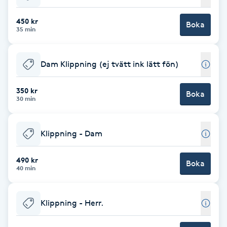
Cryoterapi
D
450 kr
Boka
35 min
Damklippning
Dam Klippning (ej tvätt ink lätt fön)
Dermapen
350 kr
Boka
Diamantslipning
30 min
E
Klippning - Dam
Enzympeeling
490 kr
Boka
Extensions
40 min
Extensions borttagning
Klippning - Herr.
Eyeliner-tatuering