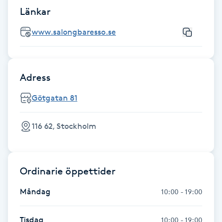
Länkar
LED-ljusterapi
www.salongbaresso.se
Liktornar
Adress
LPG
Götgatan 81
LPG-behandling
116 62, Stockholm
LPG-massage
Luggklippning
Ordinarie öppettider
Måndag
10:00 - 19:00
Lymfmassage
Tisdag
Läpptatuering
10:00 - 19:00