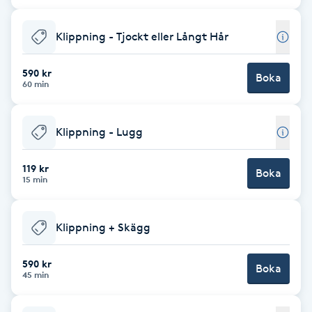
Fotsvamp
Klippning - Tjockt eller Långt Hår
Fotvård
590 kr
Boka
60 min
Fransar
Fransborttagning
Klippning - Lugg
119 kr
Fransfärgning
Boka
15 min
Fransförlängning
Klippning + Skägg
Fransförlängning Megavolym
590 kr
Boka
45 min
Fransförlängning Volym