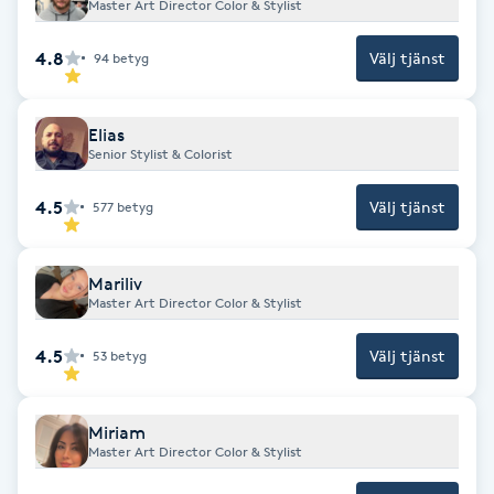
Master Art Director Color & Stylist
Hårborttagning
4.8
Välj tjänst
94
betyg
Hårbottenbehandling
Elias
Hårförlängning
Senior Stylist & Colorist
Hårvård
4.5
Välj tjänst
577
betyg
Hälsa
Mariliv
Master Art Director Color & Stylist
Hälsprickor
4.5
Välj tjänst
I
53
betyg
Idrottsmassage
Miriam
Master Art Director Color & Stylist
IPL