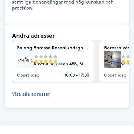
samtliga behandlingar med hög kunskap och 
Megavolymfransar
precision!

Melasma
Andra adresser
Mesoterapi
Salong Baresso Rosenlundsgatan 48b
Baresso Väste
MicroPen
Rosenlundsgatan 48B, Stockholm
Västra
Microshading
Öppet idag
10:00 - 17:00
Öppet idag
Mixfransar
Visa alla adresser
N
Nagelförlängning
Nagelförlängning akryl