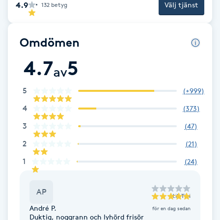
4.9
Välj tjänst
132
betyg
IPL hårborttagning
Omdömen
IR-massage
4.7
5
J
av
Japansk massage
5
(
+999
)
K
4
(
373
)
K18
3
(
47
)
2
(
21
)
Katun fransar
1
(
24
)
Kemisk peeling
AP
till
Tibi
Keratinbehandling
André P.
för en dag sedan
Duktig, noggrann och lyhörd frisör