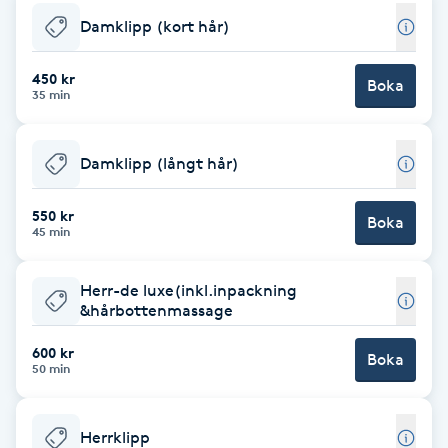
Damklipp (kort hår)
Brynformning
450 kr
Boka
Brynfärgning
35 min
Brynplockning
Damklipp (långt hår)
Bröllopsuppsättning
550 kr
Boka
45 min
C
Celluliter
Herr-de luxe(inkl.inpackning
&hårbottenmassage
Coachning
600 kr
Boka
50 min
Color correction
Herrklipp