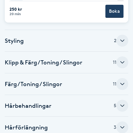
Föning
250 kr
Boka
20 min
G
Gel naglar
Styling
2
Gelenaglar
Klipp & Färg / Toning / Slingor
11
Gellack
Gellack med förstärkning
Färg / Toning / Slingor
11
Gravidmassage
Hårbehandlingar
5
Gravidyoga
Hårförlängning
3
Gruppträning