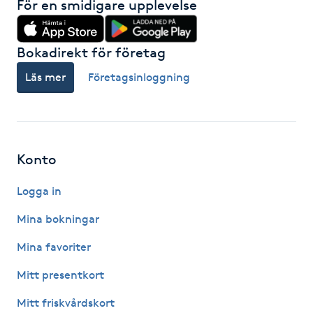
För en smidigare upplevelse
Nagelförlängning gelé
Bokadirekt för företag
Nagelförlängning glasfiber
Läs mer
Företagsinloggning
Nagelförlängning silke
Nagelförstärkning
Konto
Nagelklippning
Logga in
Mina bokningar
Nagelsvamp
Mina favoriter
Nageltrång
Mitt presentkort
Mitt friskvårdskort
Nagelvård