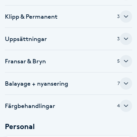
Gua Sha-massage
Klipp & Permanent
3
H
Hatha Yoga
Uppsättningar
3
Headspa
Fransar & Bryn
5
Healing
Balayage + nyansering
7
Herrklippning
Färgbehandlingar
4
HIFU
Hollywood Peel
Personal