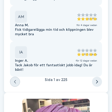
Kinesiologi
AM
till
Tibi
Kinesisk medicin
Anna M.
för 4 dagar sedan
Fick tidigarelägga min tid och klippningen blev
mycket bra
Kiropraktik
Klangmassage
IA
till
Jakob
Inger A.
för 12 dagar sedan
Klippning
Tack Jakob för ett fantastiskt jobb idag! Du är
bäst!
Klippning & Slingor
Sida
1
av
225
Klippning ungdom
Koppningsmassage