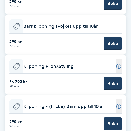
390 kr
Boka
30 min
F
Face framing
Barnklippning (Pojke) upp till 10år
Faceliftmassage
290 kr
Boka
30 min
Fet hårbotten
Klippning +Fön/Styling
Fettreducering
Fr. 700 kr
Boka
70 min
Fibromassage
Fillers
Klippning - (Flicka) Barn upp till 10 år
Fotmassage
290 kr
Boka
20 min