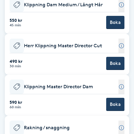
Klippning Dam Medium / Långt Hår
Fransk manikyr
550 kr
Boka
Fransrengöring
45 min
Frekvensterapi
Herr Klippning Master Director Cut
Friskvård
490 kr
Boka
30 min
Friskvårdsmassage
Klippning Master Director Dam
Frisör
590 kr
Boka
Funktionsanalys
60 min
Färgning
Rakning / snaggning