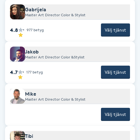
Hot Stone Massage
Gabrijela
Master Art Director Color & Stylist
Hot yoga
4.8
Välj tjänst
977
betyg
Hudföryngring
Jakob
Huduppstramning
Master Art Director Color &Stylist
4.7
Välj tjänst
177
betyg
Hudvård
Hyaluronsyra
Mike
Master Art Director Color & Stylist
Hyperhidros
Välj tjänst
Hypnos
Tibi