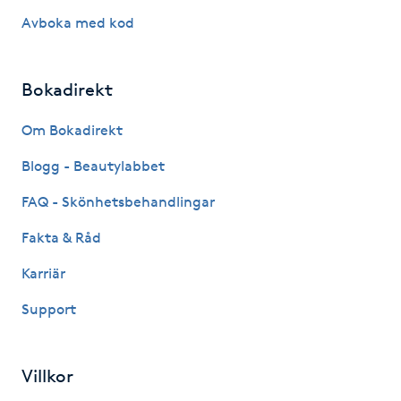
Avboka med kod
Naglar borttagning
Bokadirekt
Naglar reparation
Om Bokadirekt
Naprapati
Blogg - Beautylabbet
Navelpiercing
FAQ - Skönhetsbehandlingar
Fakta & Råd
NBE-massage
Karriär
Ny frisyr
Support
O
Olaplex
Villkor