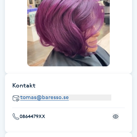
Kosmetisk tatuering
Kostrådgivning
Kroppsinpackning
Kroppspeeling
Käkledsbehandling
Kontakt
Kärlbehandling
L
0864479XX
Laserbehandling
Lashlift Keratin