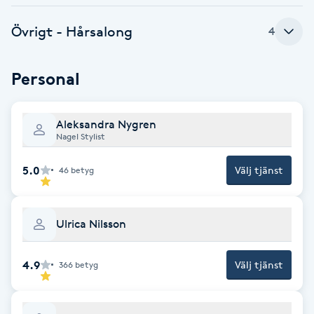
Babylights
Övrigt - Hårsalong
4
Balayage
Personal
Bambumassage
Aleksandra Nygren
Nagel Stylist
Barber
5.0
Välj tjänst
46
betyg
Barnklippning
BIAB
Ulrica Nilsson
Blowout
4.9
Välj tjänst
366
betyg
Bottenfärg