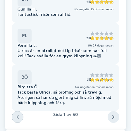
Cryoterapi
till
Ulrica Nilsson
Gunilla H.
för ungefär 23 timmar sedan
D
Fantastisk frisör som alltid.
Damklippning
PL
till
Ulrica Nilsson
Dermapen
Pernilla L.
för 29 dagar sedan
Ulrica är en otroligt duktig frisör som har full
koll! Tack snälla för en grym klippning 🙏🏻
Diamantslipning
E
BÖ
till
Ulrica Nilsson
Enzympeeling
Birgitta Ö.
för ungefär en månad sedan
Tack bästa Ulrica, så proffsig och så trevlig.
Extensions
Återigen så har du gjort mig så fin. Så nöjd med
både klippning och färg.
Extensions borttagning
Sida
1
av
50
Eyeliner-tatuering