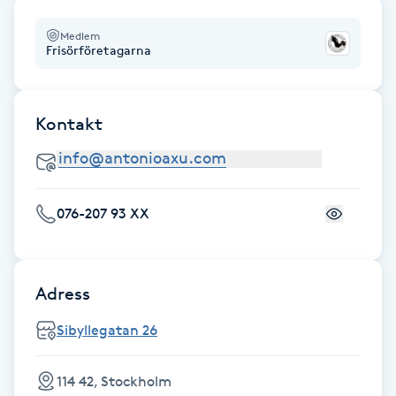
F
Medlem
Frisörföretagarna
Face framing
Faceliftmassage
Kontakt
Fet hårbotten
076-207 93 XX
Fettreducering
Fibromassage
Adress
Fillers
Sibyllegatan 26
Fotmassage
114 42, Stockholm