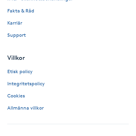
Föning
Fakta & Råd
G
Karriär
Gel naglar
Support
Gelenaglar
Villkor
Gellack
Etisk policy
Gellack med förstärkning
Integritetspolicy
Cookies
Gravidmassage
Allmänna villkor
Gravidyoga
Gruppträning