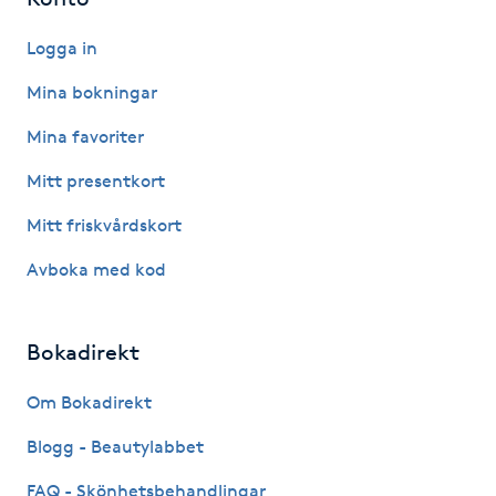
Fransk manikyr
Logga in
Fransrengöring
Mina bokningar
Mina favoriter
Frekvensterapi
Mitt presentkort
Friskvård
Mitt friskvårdskort
Friskvårdsmassage
Avboka med kod
Frisör
Bokadirekt
Funktionsanalys
Om Bokadirekt
Blogg - Beautylabbet
Färgning
FAQ - Skönhetsbehandlingar