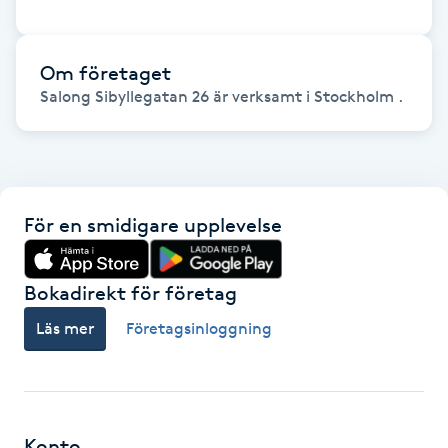
Fotsvamp
Om företaget
Fotvård
Salong Sibyllegatan 26 är verksamt i Stockholm .
Fransar
Fransborttagning
För en smidigare upplevelse
Fransfärgning
Bokadirekt för företag
Fransförlängning
Läs mer
Företagsinloggning
Fransförlängning Megavolym
Fransförlängning Volym
Konto