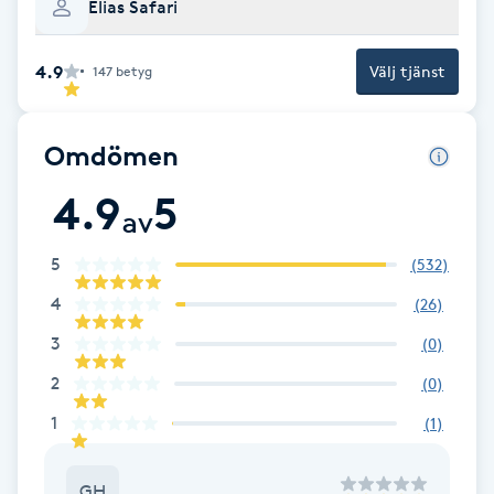
Elias Safari
Brynformning
4.9
Välj tjänst
147
betyg
Brynfärgning
Omdömen
Brynplockning
4.9
5
av
Bröllopsuppsättning
C
5
(
532
)
4
(
26
)
Celluliter
3
(
0
)
Coachning
2
(
0
)
1
(
1
)
Color correction
GH