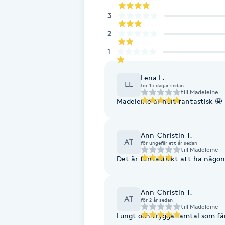
Eyeliner-tatuering
3
F
2
Face framing
1
Faceliftmassage
Lena L.
LL
för 15 dagar sedan
till
Madeleine
Fet hårbotten
Madeleine är helt fantastisk 🤩
Fettreducering
Ann-Christin T.
AT
för ungefär ett år sedan
till
Madeleine
Fibromassage
Det är fantastiskt att ha någon
Fillers
Ann-Christin T.
AT
för 2 år sedan
till
Madeleine
Fotmassage
Lungt och trygga samtal som får