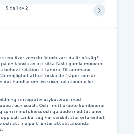
Sida
1
av
2
ktera över vem du är och vart du är på väg?

å en känsla av att sitta fast i gamla mönster 
a behov i relation till andra. Tillsammans 
får möjlighet att utforska de frågor som är 
m det handlar om livskriser, relationer eller 
ldning i integrativ psykoterapi med 
apeut och coach. Och i mitt arbete kombinerar 
g som mindfulness och guidade meditationer 
ropp och tanke. Jag har särskilt stor erfarenhet 
ch att hjälpa klienter att sätta sunda 
.
