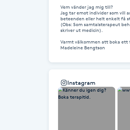
Vem vänder jag mig till?

Fransk manikyr
Jag tar emot individer som vill a
beteenden eller helt enkelt få st
Fransrengöring
(Obs: Som samtalsterapeut behand
skriver ut medicin).

Frekvensterapi
Varmt välkommen att boka ett f
Madeleine Bengtson
Friskvård
Friskvårdsmassage
Instagram
Frisör
Funktionsanalys
Färgning