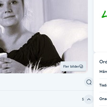
Ord
Fler bilder
Mån
Tisd
Ons
5