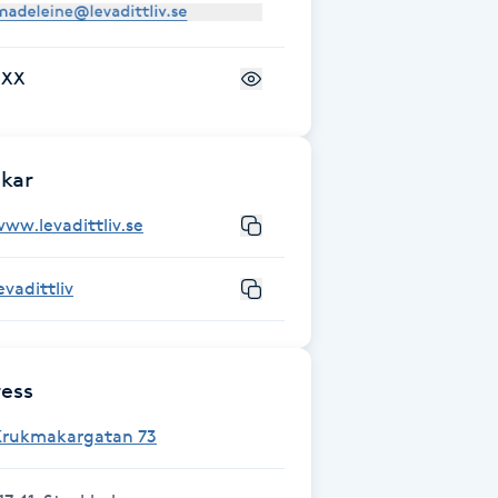
+XX
kar
ww.levadittliv.se
evadittliv
ess
Krukmakargatan 73