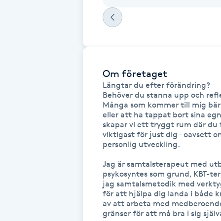
Fotsvamp
Fotvård
Fransar
Om företaget
Längtar du efter förändring?

Behöver du stanna upp och refle
Fransborttagning
Många som kommer till mig bär p
eller att ha tappat bort sina egn
Fransfärgning
skapar vi ett tryggt rum där du 
viktigast för just dig – oavsett o
personlig utveckling.

Fransförlängning
Jag är samtalsterapeut med utbi
psykosyntes som grund, KBT-ter
Fransförlängning Megavolym
jag samtalsmetodik med verkty
för att hjälpa dig landa i både k
av att arbeta med medberoende o
Fransförlängning Volym
gränser för att må bra i sig själva