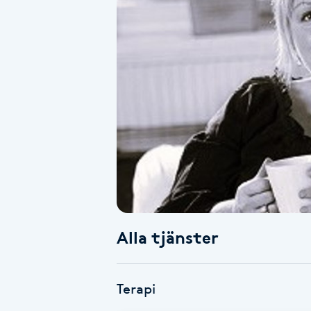
Alternativmedicin
Andningsmassage
Ansiktslyft utan kirurgi
Aromamassage
Ashtanga Yoga
Ayurveda
Alla tjänster
Ayurvedisk Massage
Ansiktsbehandling djuprengörande
Terapi
B