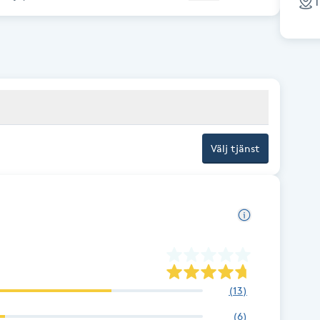
1
ssjukskrivning.
Välj tjänst
(
13
)
(
6
)