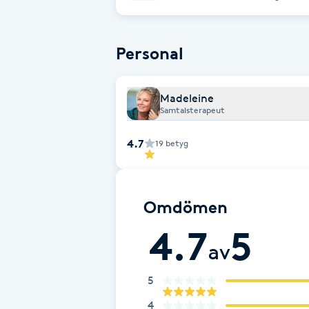
stresshantering osv. Att satsa på medarbetarna kan många gånger vara en billig
Cryoterapi
investering jämfört med en dyr långtid
D
Personal
Damklippning
Madeleine
Dermapen
Samtalsterapeut
Diamantslipning
4.7
19
betyg
E
Enzympeeling
Omdömen
4.7
5
Extensions
av
Extensions borttagning
5
4