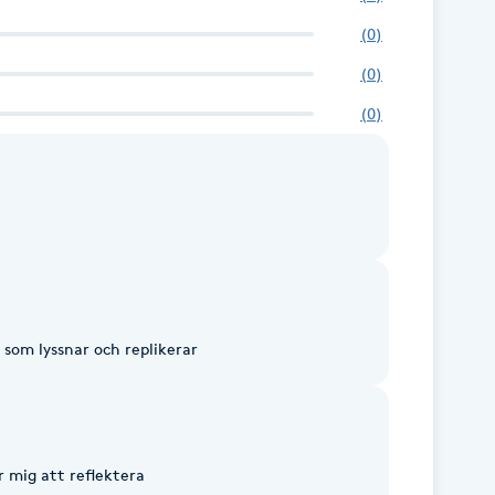
(
0
)
(
0
)
(
0
)
 som lyssnar och replikerar
 mig att reflektera