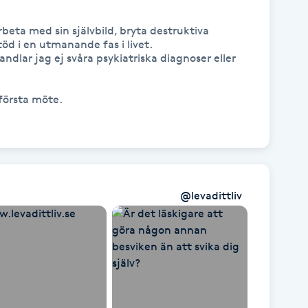
rbeta med sin självbild, bryta destruktiva 
öd i en utmanande fas i livet.

lar jag ej svåra psykiatriska diagnoser eller 
örsta möte.

@
levadittliv