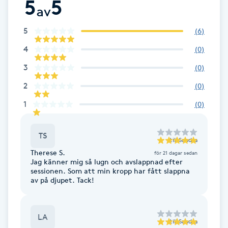
5
5
av
Brynformning
5
(
6
)
Brynfärgning
4
(
0
)
3
(
0
)
Brynplockning
2
(
0
)
Bröllopsuppsättning
1
(
0
)
C
TS
till
Sandra
Celluliter
Therese S.
för 21 dagar sedan
Jag känner mig så lugn och avslappnad efter
sessionen. Som att min kropp har fått slappna
Coachning
av på djupet. Tack!
Color correction
LA
till
Sandra