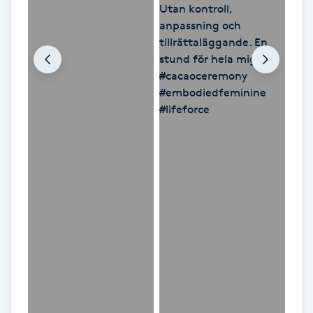
Hårborttagning
Hårbottenbehandling
Hårförlängning
Hårvård
Hälsa
Hälsprickor
I
Idrottsmassage
IPL