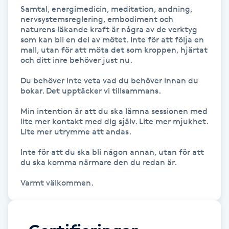
Samtal, energimedicin, meditation, andning, 
Föning
nervsystemsreglering, embodiment och 
G
naturens läkande kraft är några av de verktyg 
som kan bli en del av mötet. Inte för att följa en 
mall, utan för att möta det som kroppen, hjärtat 
Gel naglar
och ditt inre behöver just nu.

Gelenaglar
Du behöver inte veta vad du behöver innan du 
bokar. Det upptäcker vi tillsammans.

Gellack
Min intention är att du ska lämna sessionen med 
lite mer kontakt med dig själv. Lite mer mjukhet. 
Lite mer utrymme att andas.

Gellack med förstärkning
Inte för att du ska bli någon annan, utan för att 
du ska komma närmare den du redan är.

Gravidmassage
Varmt välkommen.
Gravidyoga
Gruppträning