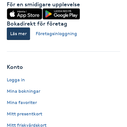
För en smidigare upplevelse
Kinesiologi
Bokadirekt för företag
Kinesisk medicin
Läs mer
Företagsinloggning
Kiropraktik
Klangmassage
Konto
Klippning
Logga in
Klippning & Slingor
Mina bokningar
Mina favoriter
Klippning ungdom
Mitt presentkort
Koppningsmassage
Mitt friskvårdskort