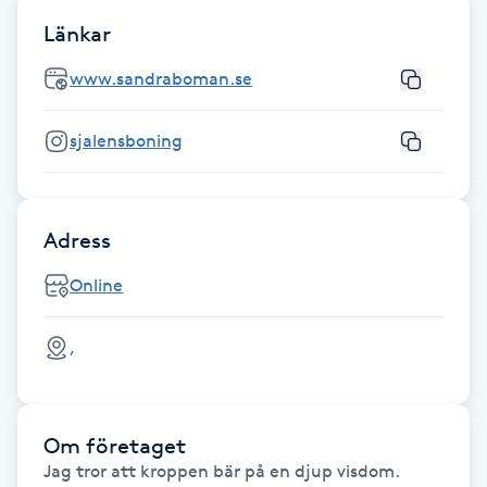
Fotsvamp
Länkar
www.sandraboman.se
Fotvård
sjalensboning
Fransar
Fransborttagning
Adress
Fransfärgning
Online
Fransförlängning
,
Fransförlängning Megavolym
Om företaget
Fransförlängning Volym
Jag tror att kroppen bär på en djup visdom.
