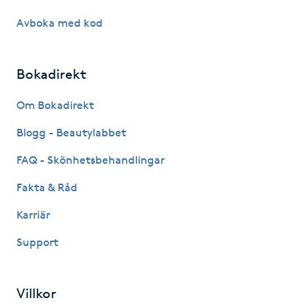
Kosmetisk tatuering
Avboka med kod
Kostrådgivning
Bokadirekt
Kroppsinpackning
Om Bokadirekt
Blogg - Beautylabbet
Kroppspeeling
FAQ - Skönhetsbehandlingar
Käkledsbehandling
Fakta & Råd
Kärlbehandling
Karriär
L
Support
Laserbehandling
Villkor
Lashlift Keratin