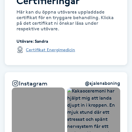
Certifieringar
Här kan du öppna utövares uppladdade
Gua Sha-massage
certifikat för en tryggare behandling. Klicka
H
på det certifikat ni önskar läsa under
respektive utövare.
Hatha Yoga
Utövare
:
Sandra
Certifikat Energimedicin
Headspa
Healing
Instagram
@
sjalensboning
Herrklippning
HIFU
Hollywood Peel