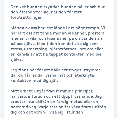
Fransk manikyr
Den vet hur den skyddar, hur den håller och hur 
den återhämtar sig, när den får rätt 
förutsättningar.

Fransrengöring
Många av oss har levt länge i ett högt tempo. Vi 
har lärt oss att tänka mer än vi känner, prestera 
Frekvensterapi
mer än vi vilar och lyssna mer på omvärlden än 
på oss själva. Med tiden kan det visa sig som 
stress, utmattning, hjärntrötthet, inre oro eller 
Friskvård
en känsla av att ha tappat kontakten med oss 
själva.

Friskvårdsmassage
Jag finns här för att hålla ett tryggt utrymme 
där du får landa, lyssna inåt och återknyta 
Frisör
kontakten med dig själv.

Mitt arbete utgår från feminina principer, 
Funktionsanalys
närvaro, intuition och ett djupt lyssnande. Jag 
arbetar inte utifrån en färdig metod eller en 
bestämd väg. Varje session får växa fram utifrån 
Färgning
dig och det som vill visa sig i stunden.
