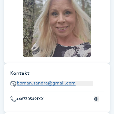
F
Face framing
Faceliftmassage
Fet hårbotten
Fettreducering
Kontakt
Fibromassage
Fillers
+467305491XX
Fotmassage