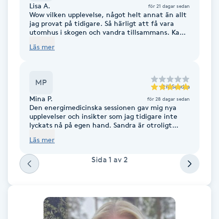
Cryoterapi
Lisa A.
för 21 dagar sedan
Wow vilken upplevelse, något helt annat än allt
D
jag provat på tidigare. Så härligt att få vara
utomhus i skogen och vandra tillsammans. Kan
Damklippning
varmt rekommendera detta.
Läs mer
Dermapen
MP
till
Sandra
Diamantslipning
Mina P.
för 28 dagar sedan
Den energimedicinska sessionen gav mig nya
E
upplevelser och insikter som jag tidigare inte
lyckats nå på egen hand. Sandra är otroligt
kunnig och jag kände mig trygg och väl
Enzympeeling
Läs mer
omhändertagen genom hela sessionen. Hennes
lugna guidning gjorde det lätt att slappna av
Sida
1
av
2
och följa processen. Återkommer garanterat för
Extensions
fler behandlingar.
Extensions borttagning
Eyeliner-tatuering