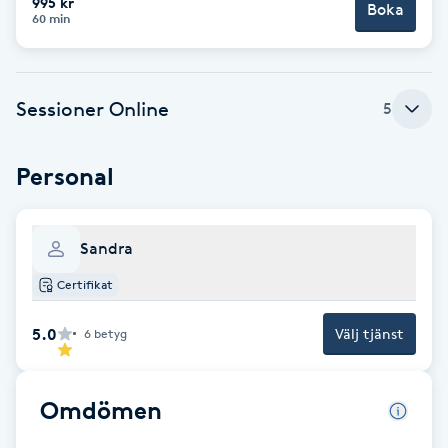
995 kr
Boka
60 min
Babylights
Balayage
Sessioner Online
5
Bambumassage
Personal
Barber
Sandra
Barnklippning
Certifikat
BIAB
5.0
Välj tjänst
6
betyg
Blowout
Omdömen
Bottenfärg