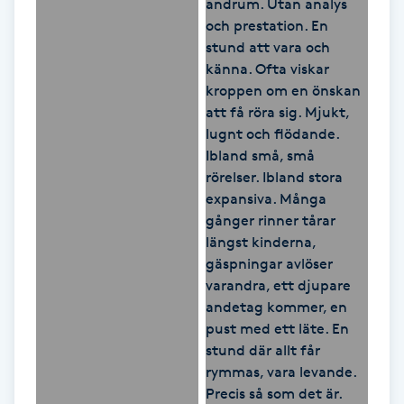
Hot Stone Massage
Hot yoga
Hudföryngring
Huduppstramning
Hudvård
Hyaluronsyra
Hyperhidros
Hypnos