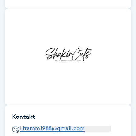
Cryoterapi
D
Damklippning
Dermapen
Diamantslipning
E
Enzympeeling
Extensions
Kontakt
Extensions borttagning
Eyeliner-tatuering