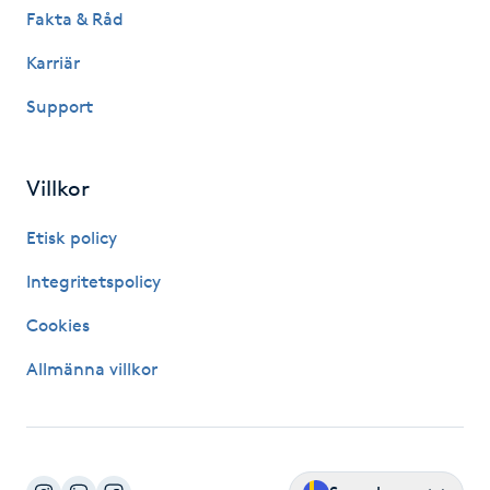
Fakta & Råd
Gua Sha-massage
Karriär
H
Support
Hatha Yoga
Villkor
Headspa
Etisk policy
Healing
Integritetspolicy
Herrklippning
Cookies
Allmänna villkor
HIFU
Hollywood Peel