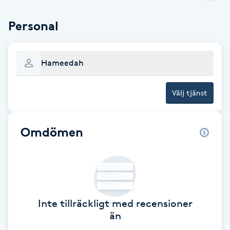
Brynformning
Personal
Brynfärgning
Hameedah
Brynplockning
Välj tjänst
Bröllopsuppsättning
C
Omdömen
Celluliter
Coachning
Inte tillräckligt med recensioner
Color correction
än