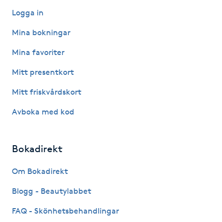
Föning
Logga in
G
Mina bokningar
Gel naglar
Mina favoriter
Mitt presentkort
Gelenaglar
Mitt friskvårdskort
Gellack
Avboka med kod
Gellack med förstärkning
Bokadirekt
Gravidmassage
Om Bokadirekt
Gravidyoga
Blogg - Beautylabbet
FAQ - Skönhetsbehandlingar
Gruppträning