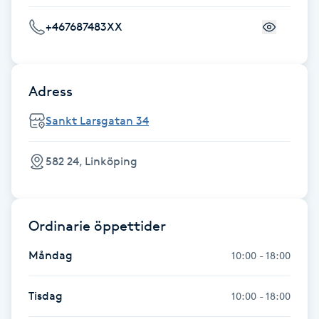
F
+467687483XX
Face framing
Adress
Faceliftmassage
Sankt Larsgatan 34
Fet hårbotten
582 24, Linköping
Fettreducering
Fibromassage
Ordinarie öppettider
Fillers
Måndag
10:00 - 18:00
Fotmassage
Tisdag
10:00 - 18:00