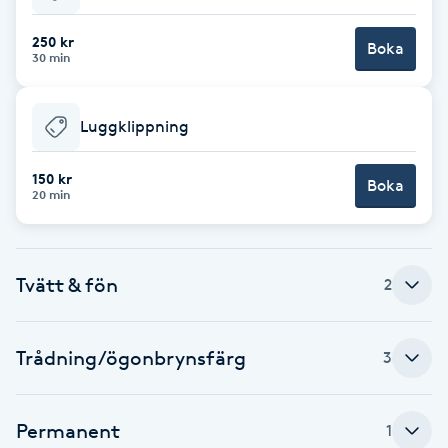
Babylights
250 kr
Boka
30 min
Balayage
Luggklippning
Bambumassage
150 kr
Boka
20 min
Barber
Barnklippning
Tvätt & fön
2
BIAB
Trådning/ögonbrynsfärg
3
Blowout
Bottenfärg
Permanent
1