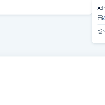
Adr
A
5