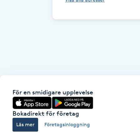
Cryoterapi
D
Damklippning
Dermapen
Diamantslipning
E
Enzympeeling
För en smidigare upplevelse
Extensions
Bokadirekt för företag
Extensions borttagning
Läs mer
Företagsinloggning