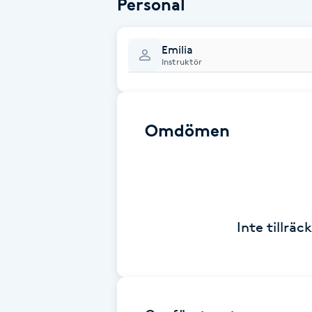
Personal
Babylights
Emilia
Instruktör
Balayage
Bambumassage
Omdömen
Barber
Barnklippning
Inte tillrä
BIAB
Blowout
Bottenfärg