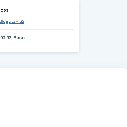
ess
llégatan 32
03 32, Borås