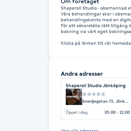
Om företaget
Shaperoll Studio – obemannad st
Brynformning
Våra behandlingar sker i obeman
behandlingskonto med en digital
För att säkerställa rätt tillgång 
Brynfärgning
bokning via vårt eget bokningss
Klicka på länken till vår hemsi
Brynplockning
Bröllopsuppsättning
C
Andra adresser
Celluliter
Shaperoll Studio Jönköping
Smedjegatan 13, Jönköp
Coachning
Öppet idag
05:00 - 22:00
Color correction
Visa alla adresser