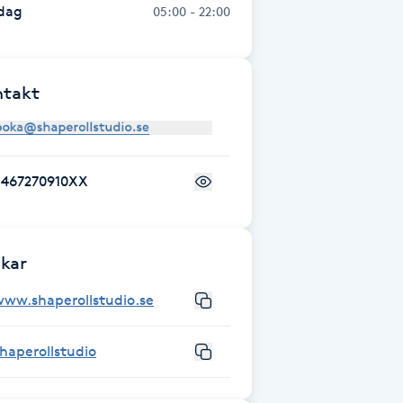
dag
05:00 - 22:00
ntakt
+467270910XX
kar
www.shaperollstudio.se
haperollstudio