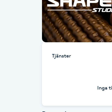
Alternativmedicin
Andningsmassage
Ansiktslyft utan kirurgi
Aromamassage
Tjänster
Ashtanga Yoga
Ayurveda
Inga t
Ayurvedisk Massage
Ansiktsbehandling djuprengörande
B