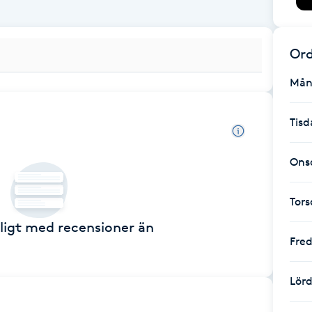
Ord
Mån
Tisd
Ons
Tor
ckligt med recensioner än
Fre
Lör