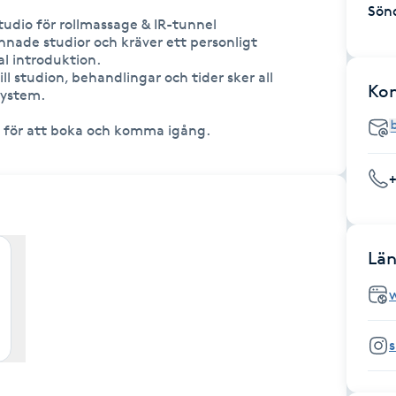
Sön
udio för rollmassage & IR-tunnel

nade studior och kräver ett personligt 
 introduktion.

till studion, behandlingar och tider sker all 
Ko
ystem.

da för att boka och komma igång.
Län
ing
s