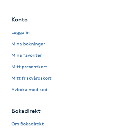
Eyeliner-tatuering
F
Konto
Face framing
Logga in
Faceliftmassage
Mina bokningar
Mina favoriter
Fet hårbotten
Mitt presentkort
Fettreducering
Mitt friskvårdskort
Fibromassage
Avboka med kod
Fillers
Bokadirekt
Fotmassage
Om Bokadirekt