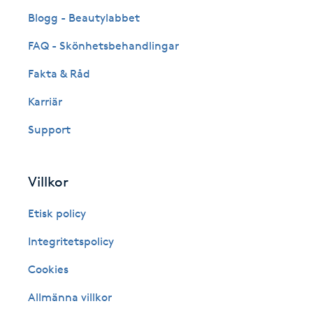
Blogg - Beautylabbet
Fotsvamp
FAQ - Skönhetsbehandlingar
Fotvård
Fakta & Råd
Fransar
Karriär
Support
Fransborttagning
Fransfärgning
Villkor
Etisk policy
Fransförlängning
Integritetspolicy
Fransförlängning Megavolym
Cookies
Fransförlängning Volym
Allmänna villkor