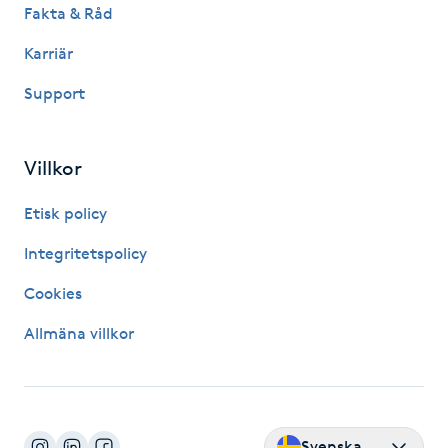
Fakta & Råd
IPL hårborttagning
Karriär
IR-massage
Support
J
Villkor
Japansk massage
K
Etisk policy
K18
Integritetspolicy
Cookies
Katun fransar
Allmäna villkor
Kemisk peeling
Keratinbehandling
Svenska