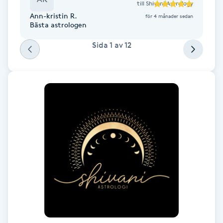
till
Shivani Astrology
Fotsvamp
Ann-kristin R.
för 4 månader sedan
Bästa astrologen
Fotvård
Sida
1
av
12
Fransar
Fransborttagning
Fransfärgning
Fransförlängning
Fransförlängning Megavolym
Fransförlängning Volym