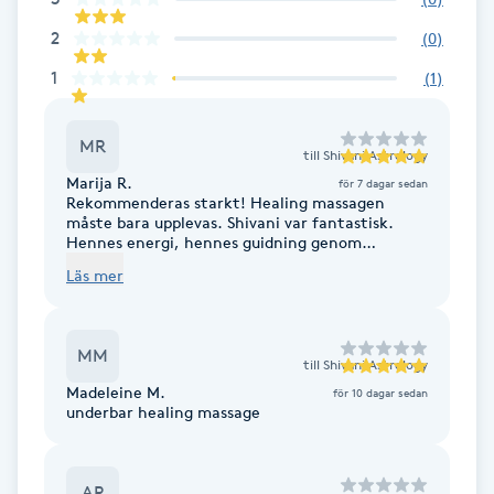
F
2
(
0
)
1
(
1
)
Face framing
Faceliftmassage
MR
till
Shivani Astrology
Marija R.
för 7 dagar sedan
Rekommenderas starkt! Healing massagen
Fet hårbotten
måste bara upplevas. Shivani var fantastisk.
Hennes energi, hennes guidning genom
andningen, stämningen och så klart själva
Fettreducering
Läs mer
massagen var så avslappnande och underbar.
Har haft ont vid högra skulderbladet och på
höger sidan vid ländryggen. Det har nu lagt sig.
Fibromassage
Skulle kunna skriva en liten novell om min
MM
emotionella och fysiska upplevelse, men det lär
till
Shivani Astrology
ingen orka läsa! GÅ DIT BARA!! Tack snälla
Fillers
Madeleine M.
för 10 dagar sedan
Shivani, jag blev som en ny människa! ❤️
underbar healing massage
Fotmassage
AR