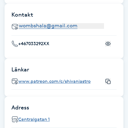
Fransk manikyr
Kontakt
Fransrengöring
Frekvensterapi
+467033292XX
Friskvård
Länkar
Friskvårdsmassage
www.patreon.com/c/shivaniastro
Frisör
Funktionsanalys
Adress
Färgning
Centralgatan 1