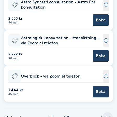
Astro Synastri consultation - Astro Par
konsultation
Brynformning
2 555 kr
Boka
90 min
Brynfärgning
Astrologisk konsultation - stor sittning -
Brynplockning
via Zoom el telefon
Bröllopsuppsättning
2 222 kr
Boka
90 min
C
Celluliter
Överblick - via Zoom el telefon
Coachning
1 444 kr
Boka
45 min
Color correction