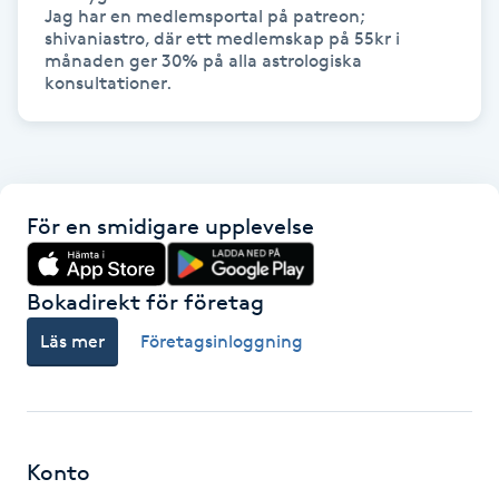
Hot Stone Massage
Jag har en medlemsportal på patreon; 
shivaniastro, där ett medlemskap på 55kr i 
månaden ger 30% på alla astrologiska 
Hot yoga
konsultationer.
Hudföryngring
Huduppstramning
För en smidigare upplevelse
Hudvård
Bokadirekt för företag
Hyaluronsyra
Läs mer
Företagsinloggning
Hyperhidros
Hypnos
Konto