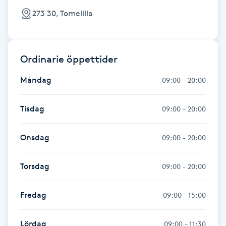
Föning
273 30, Tomelilla
G
Gel naglar
Ordinarie öppettider
Gelenaglar
Måndag
09:00 - 20:00
Gellack
Tisdag
09:00 - 20:00
Gellack med förstärkning
Onsdag
09:00 - 20:00
Gravidmassage
Torsdag
09:00 - 20:00
Gravidyoga
Fredag
09:00 - 15:00
Gruppträning
Lördag
09:00 - 11:30