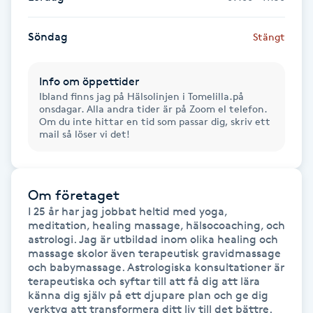
Gua Sha-massage
Söndag
Stängt
H
Info om öppettider
Hatha Yoga
Ibland finns jag på Hälsolinjen i Tomelilla.på
onsdagar. Alla andra tider är på Zoom el telefon.
Om du inte hittar en tid som passar dig, skriv ett
Headspa
mail så löser vi det!
Healing
Om företaget
Herrklippning
I 25 år har jag jobbat heltid med yoga, 
meditation, healing massage, hälsocoaching, och 
astrologi. Jag är utbildad inom olika healing och 
HIFU
massage skolor även terapeutisk gravidmassage 
och babymassage. Astrologiska konsultationer är 
terapeutiska och syftar till att få dig att lära 
Hollywood Peel
känna dig själv på ett djupare plan och ge dig 
verktyg att transformera ditt liv till det bättre. 