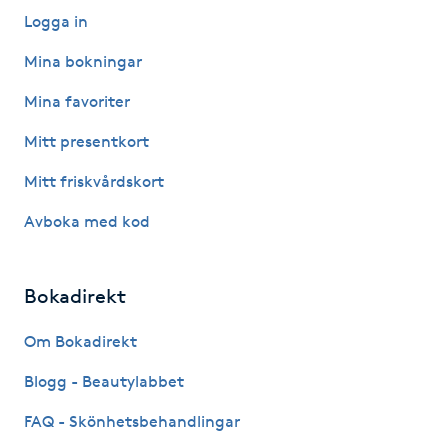
Hårborttagning
Logga in
Mina bokningar
Hårbottenbehandling
Mina favoriter
Hårförlängning
Mitt presentkort
Hårvård
Mitt friskvårdskort
Avboka med kod
Hälsa
Hälsprickor
Bokadirekt
I
Om Bokadirekt
Idrottsmassage
Blogg - Beautylabbet
FAQ - Skönhetsbehandlingar
IPL