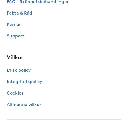
FAQ - Skönhetsbehandlingar
Kinesiologi
Fakta & Råd
Kinesisk medicin
Karriär
Support
Kiropraktik
Klangmassage
Villkor
Etisk policy
Klippning
Integritetspolicy
Klippning & Slingor
Cookies
Klippning ungdom
Allmänna villkor
Koppningsmassage