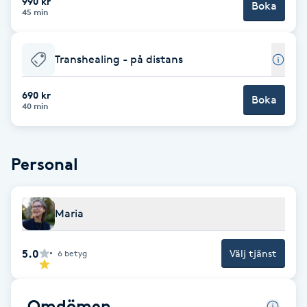
990 kr
Cryoterapi
Boka
45 min
D
Damklippning
Transhealing - på distans
690 kr
Dermapen
Boka
40 min
Diamantslipning
E
Personal
Enzympeeling
Maria
Extensions
5.0
Välj tjänst
6
betyg
Extensions borttagning
Omdömen
Eyeliner-tatuering