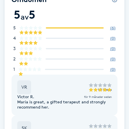
F
5
5
av
Face framing
5
(
6
)
Faceliftmassage
4
(
0
)
3
(
0
)
Fet hårbotten
2
(
0
)
1
(
0
)
Fettreducering
Fibromassage
VR
till
Maria
Victor R.
för 9 månader sedan
María is great, a gifted terapeut and strongly
Fillers
recommend her.
Fotmassage
SK