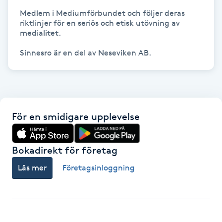
Hårborttagning
Medlem i Mediumförbundet och följer deras 
riktlinjer för en seriös och etisk utövning av 
medialitet.

Hårbottenbehandling
Hårförlängning
Hårvård
För en smidigare upplevelse
Hälsa
Hälsprickor
Bokadirekt för företag
I
Läs mer
Företagsinloggning
Idrottsmassage
IPL