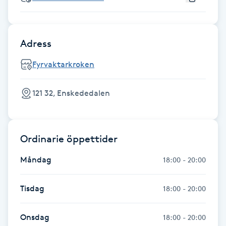
Föning
G
Adress
Gel naglar
Fyrvaktarkroken
Gelenaglar
121 32, Enskededalen
Gellack
Gellack med förstärkning
Ordinarie öppettider
Måndag
18:00 - 20:00
Gravidmassage
Tisdag
18:00 - 20:00
Gravidyoga
Onsdag
18:00 - 20:00
Gruppträning