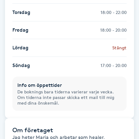
Torsdag
18:00 - 22:00
Gua Sha-massage
H
Fredag
18:00 - 20:00
Hatha Yoga
Lördag
Stängt
Headspa
Söndag
17:00 - 20:00
Healing
Info om öppettider
Herrklippning
De boknings bara tiderna varierar varje vecka.
Om tiderna inte passar skicka ett mail till mig
med dina önskemål.
HIFU
Hollywood Peel
Om företaget
Jag heter Maria och arbetar som healer, 