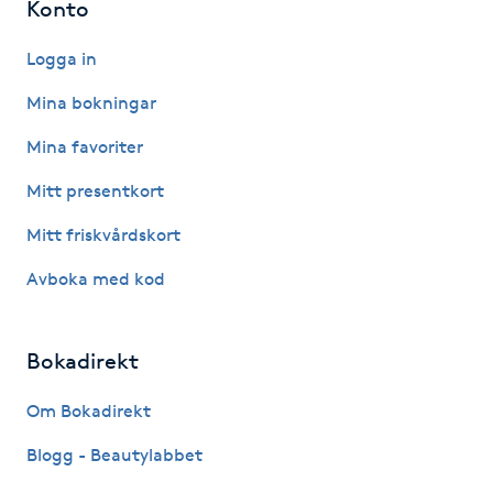
Konto
IPL hårborttagning
Logga in
IR-massage
Mina bokningar
J
Mina favoriter
Japansk massage
Mitt presentkort
K
Mitt friskvårdskort
K18
Avboka med kod
Katun fransar
Bokadirekt
Kemisk peeling
Om Bokadirekt
Blogg - Beautylabbet
Keratinbehandling