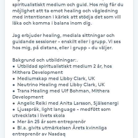
Hot Stone Massage
spiritualistiskt medium och guid. Hos mig får du 
möjlighet att ta emot healing och vägledning 
med intentionen i kärlek att stödja det som vill 
Hot yoga
läka och komma i balans inom dig.

Jag erbjuder healing, mediala sittningar och 
Hudföryngring
guidande sessioner - enskilt eller i grupp. Vi ses 
hos mig, på distans, eller i grupp - du väljer.  

Huduppstramning
Bakgrund och utbildningar:.

•	Utbildad spiritualistiskt medium 2 år, hos 
Mithera Development

Hudvård
•	Mediumskap med Libby Clark, UK

•	Neutrino Healing med Libby Clark, UK

Hyaluronsyra
•	Trans Healing med Ulf Bohman, Mithera 
Development

•	Angelic Reiki med Anita Larsson, Själsenergi 

Hyperhidros
•	Ljusspråk, light language - medfött som 
utvecklats i livets skola 

•	Mer än 25 år som entreprenör

Hypnos
•	Bl.a. givits utmärkelsen Årets kvinnliga 
entreprenör av Nasdaq
