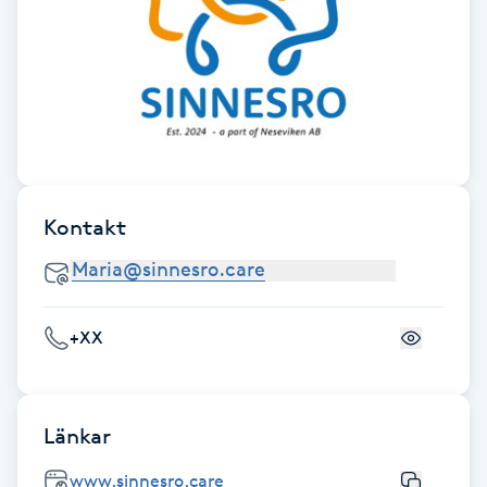
Fransk manikyr
Fransrengöring
Frekvensterapi
Friskvård
Kontakt
Friskvårdsmassage
Frisör
+XX
Funktionsanalys
Länkar
Färgning
www.sinnesro.care