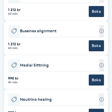
Brynformning
1 212 kr
Boka
60 min
Brynfärgning
Bussines alignment
Brynplockning
1 212 kr
Boka
60 min
Bröllopsuppsättning
C
Medial Sittning
Celluliter
990 kr
Boka
45 min
Coachning
Color correction
Neutrino healing