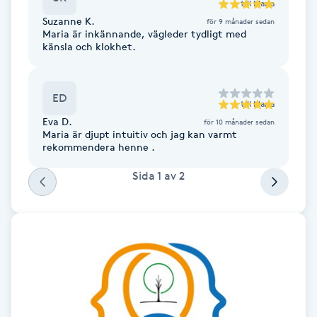
till
Maria
Fotsvamp
Suzanne K.
för 9 månader sedan
Maria är inkännande, vägleder tydligt med
känsla och klokhet.
Fotvård
Fransar
ED
till
Maria
Eva D.
för 10 månader sedan
Fransborttagning
Maria är djupt intuitiv och jag kan varmt
rekommendera henne .
Fransfärgning
Sida
1
av
2
Fransförlängning
Fransförlängning Megavolym
Fransförlängning Volym