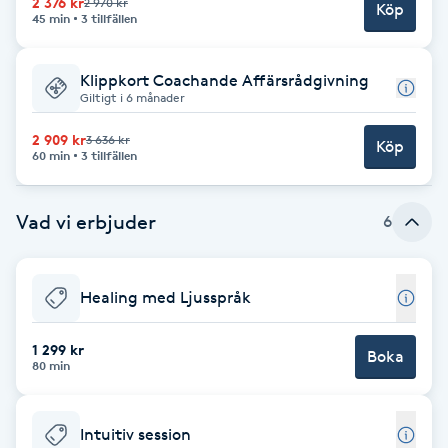
2 376 kr
2 970 kr
Köp
45 min
3 tillfällen
Babylights
Klippkort Coachande Affärsrådgivning
Balayage
Giltigt i 6 månader
2 909 kr
3 636 kr
Köp
Bambumassage
60 min
3 tillfällen
Barber
Vad vi erbjuder
6
Barnklippning
Healing med Ljusspråk
BIAB
1 299 kr
Boka
80 min
Blowout
Bottenfärg
Intuitiv session