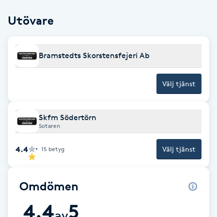
Brynformning
Utövare
Brynfärgning
Bramstedts Skorstensfejeri Ab
Brynplockning
Välj tjänst
Bröllopsuppsättning
C
Skfm Södertörn
Sotaren
Celluliter
4.4
Välj tjänst
15
betyg
Coachning
Omdömen
Color correction
4.4
5
av