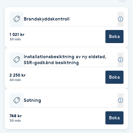
Babylights
Brandskyddskontroll
Balayage
1 021 kr
Boka
30 min
Bambumassage
Installationsbesiktning av ny eldstad,
Barber
SSR-godkänd besiktning
2 250 kr
Boka
Barnklippning
60 min
BIAB
Sotning
Blowout
748 kr
Boka
30 min
Bottenfärg