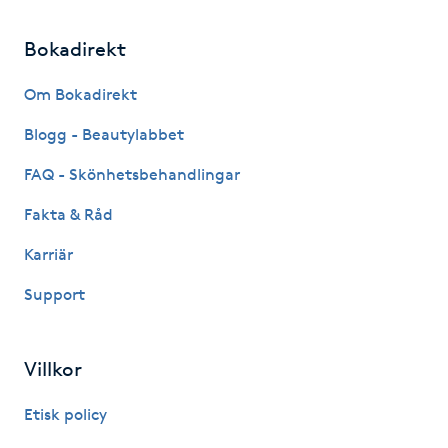
Gua Sha-massage
Bokadirekt
H
Om Bokadirekt
Hatha Yoga
Blogg - Beautylabbet
FAQ - Skönhetsbehandlingar
Headspa
Fakta & Råd
Healing
Karriär
Herrklippning
Support
HIFU
Villkor
Hollywood Peel
Etisk policy