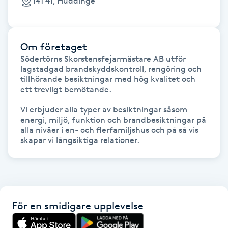
141 41, Huddinge
Fransk manikyr
Fransrengöring
Om företaget
Södertörns Skorstensfejarmästare AB utför 
Frekvensterapi
lagstadgad brandskyddskontroll, rengöring och 
tillhörande besiktningar med hög kvalitet och 
ett trevligt bemötande.

Friskvård
Vi erbjuder alla typer av besiktningar såsom 
energi, miljö, funktion och brandbesiktningar på 
Friskvårdsmassage
alla nivåer i en- och flerfamiljshus och på så vis 
skapar vi långsiktiga relationer.
Frisör
Funktionsanalys
För en smidigare upplevelse
Färgning