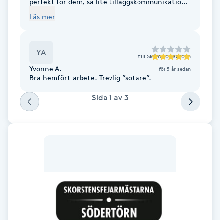
perfekt för dem, så lite tilläggskommunikation
drog ner totalbetyget.
F
Läs mer
Face framing
YA
till
Skfm Södertörn
Faceliftmassage
Yvonne A.
för 5 år sedan
Bra hemfört arbete. Trevlig ”sotare”.
Fet hårbotten
Sida
1
av
3
Fettreducering
Fibromassage
Fillers
Fotmassage