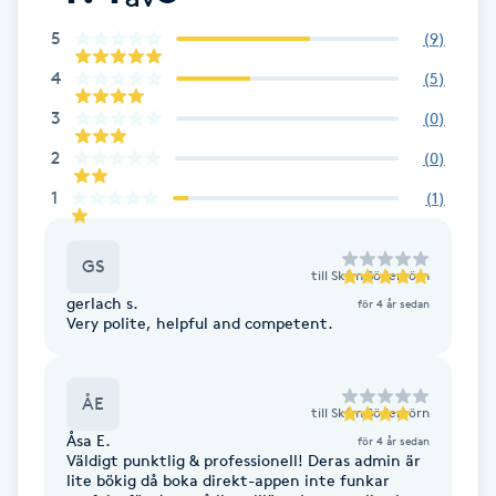
Cryoterapi
5
(
9
)
D
4
(
5
)
Damklippning
3
(
0
)
Dermapen
2
(
0
)
1
(
1
)
Diamantslipning
E
GS
till
Skfm Södertörn
gerlach s.
Enzympeeling
för 4 år sedan
Very polite, helpful and competent.
Extensions
ÅE
till
Skfm Södertörn
Extensions borttagning
Åsa E.
för 4 år sedan
Väldigt punktlig & professionell! Deras admin är
lite bökig då boka direkt-appen inte funkar
Eyeliner-tatuering