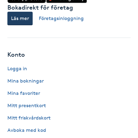
Föning
Bokadirekt för företag
G
Läs mer
Företagsinloggning
Gel naglar
Gelenaglar
Konto
Gellack
Logga in
Mina bokningar
Gellack med förstärkning
Mina favoriter
Gravidmassage
Mitt presentkort
Gravidyoga
Mitt friskvårdskort
Avboka med kod
Gruppträning