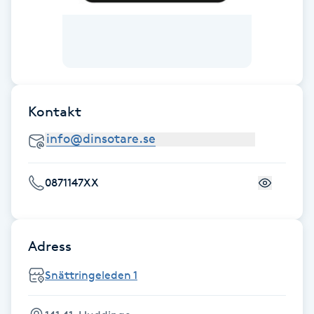
Fotsvamp
Fotvård
Fransar
Kontakt
Fransborttagning
Fransfärgning
0871147XX
Fransförlängning
Adress
Fransförlängning Megavolym
Snättringeleden 1
Fransförlängning Volym