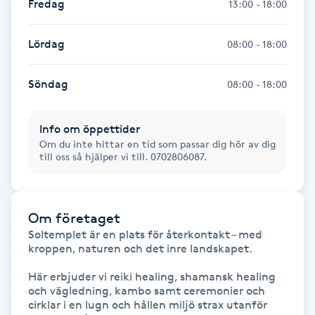
Fredag
13:00 - 18:00
Fransk manikyr
Lördag
08:00 - 18:00
Fransrengöring
Söndag
08:00 - 18:00
Frekvensterapi
Info om öppettider
Friskvård
Om du inte hittar en tid som passar dig hör av dig
till oss så hjälper vi till. 0702806087.
Friskvårdsmassage
Frisör
Om företaget
Soltemplet är en plats för återkontakt – med 
kroppen, naturen och det inre landskapet.

Funktionsanalys
Här erbjuder vi reiki healing, shamansk healing 
Färgning
och vägledning, kambo samt ceremonier och 
cirklar i en lugn och hållen miljö strax utanför 