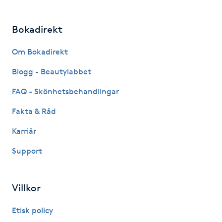
Hot Stone Massage
Bokadirekt
Hot yoga
Om Bokadirekt
Hudföryngring
Blogg - Beautylabbet
Huduppstramning
FAQ - Skönhetsbehandlingar
Fakta & Råd
Hudvård
Karriär
Hyaluronsyra
Support
Hyperhidros
Villkor
Hypnos
Etisk policy