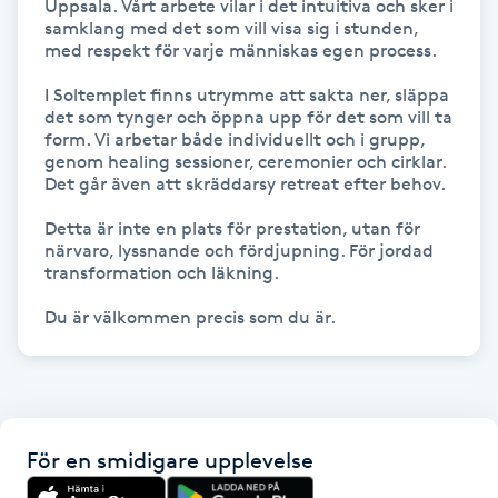
Uppsala. Vårt arbete vilar i det intuitiva och sker i 
Föning
samklang med det som vill visa sig i stunden, 
med respekt för varje människas egen process.

G
I Soltemplet finns utrymme att sakta ner, släppa 
Gel naglar
det som tynger och öppna upp för det som vill ta 
form. Vi arbetar både individuellt och i grupp, 
genom healing sessioner, ceremonier och cirklar. 
Gelenaglar
Det går även att skräddarsy retreat efter behov. 

Detta är inte en plats för prestation, utan för 
Gellack
närvaro, lyssnande och fördjupning. För jordad 
transformation och läkning.

Gellack med förstärkning
Du är välkommen precis som du är.
Gravidmassage
Gravidyoga
För en smidigare upplevelse
Gruppträning