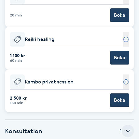
Babylights
Boka
20 min
Balayage
Reiki healing
Bambumassage
1 100 kr
Boka
60 min
Barber
Barnklippning
Kambo privat session
BIAB
2 500 kr
Boka
180 min
Blowout
Konsultation
1
Bottenfärg