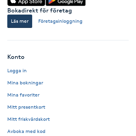
Bokadirekt för företag
Gua Sha-massage
Läs mer
Företagsinloggning
H
Hatha Yoga
Headspa
Konto
Logga in
Healing
Mina bokningar
Herrklippning
Mina favoriter
HIFU
Mitt presentkort
Mitt friskvårdskort
Hollywood Peel
Avboka med kod