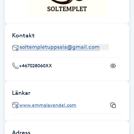
F
Face framing
Kontakt
Faceliftmassage
Fet hårbotten
+467028060XX
Fettreducering
Fibromassage
Länkar
www.emmalavendel.com
Fillers
Fotmassage
Adress