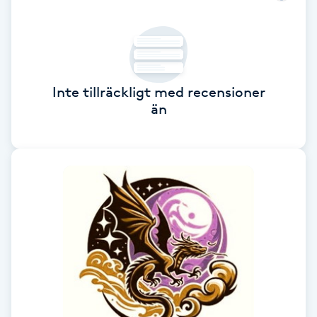
Cryoterapi
D
Damklippning
Inte tillräckligt med recensioner
Dermapen
än
Diamantslipning
E
Enzympeeling
Extensions
Extensions borttagning
Eyeliner-tatuering