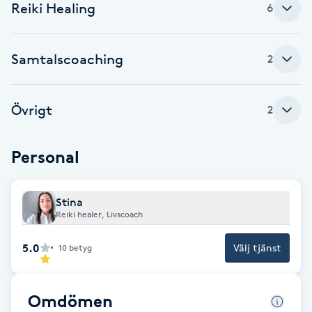
Cryoterapi
Reiki Healing
6
D
Samtalscoaching
Damklippning
2
Dermapen
Övrigt
2
Diamantslipning
Personal
E
Enzympeeling
Stina
Reiki healer, Livscoach
Extensions
5.0
Välj tjänst
10
betyg
Extensions borttagning
Omdömen
Eyeliner-tatuering