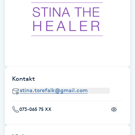
Fransk manikyr
Fransrengöring
Frekvensterapi
Friskvård
Friskvårdsmassage
Kontakt
Frisör
Funktionsanalys
073-065 75 XX
Färgning