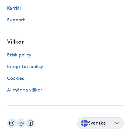
Karriär
IPL hårborttagning
Support
IR-massage
J
Villkor
Japansk massage
Etisk policy
K
Integritetspolicy
K18
Cookies
Allmänna villkor
Katun fransar
Kemisk peeling
Keratinbehandling
Svenska