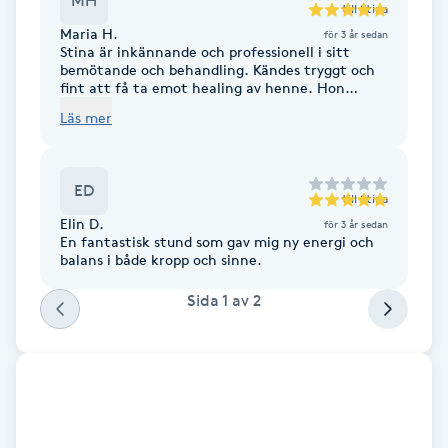
MH
till
Stina
Fotsvamp
Maria H.
för 3 år sedan
Stina är inkännande och professionell i sitt
bemötande och behandling. Kändes tryggt och
Fotvård
fint att få ta emot healing av henne. Hon
hjälpte mig att landa i kroppen ännu mer och
Läs mer
satte igång en massa surr:) Testa!
Fransar
Fransborttagning
ED
till
Stina
Elin D.
för 3 år sedan
En fantastisk stund som gav mig ny energi och
Fransfärgning
balans i både kropp och sinne.
Fransförlängning
Sida
1
av
2
Fransförlängning Megavolym
Fransförlängning Volym