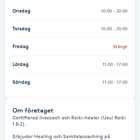
Onsdag
10:00 - 20:00
Gua Sha-massage
H
Torsdag
10:00 - 20:00
Hatha Yoga
Fredag
Stängt
Headspa
Lördag
11:00 - 17:00
Healing
Söndag
11:00 - 17:00
Herrklippning
HIFU
Om företaget
Certifierad livscoach och Reiki-healer (Usui Reiki 
1 & 2).

Hollywood Peel
Erbjuder Healing och Samtalscoaching på 