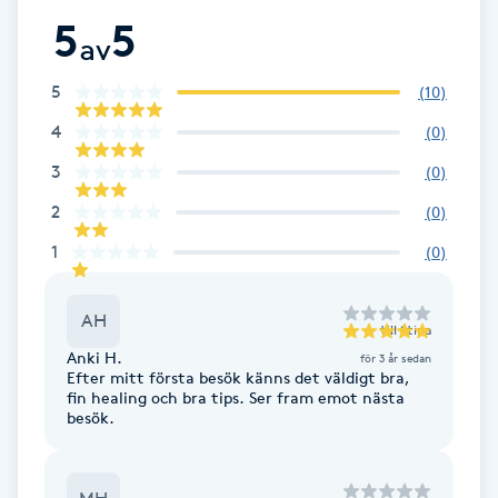
5
5
F
av
Face framing
5
(
10
)
4
(
0
)
Faceliftmassage
3
(
0
)
Fet hårbotten
2
(
0
)
1
(
0
)
Fettreducering
AH
till
Stina
Fibromassage
Anki H.
för 3 år sedan
Efter mitt första besök känns det väldigt bra,
Fillers
fin healing och bra tips. Ser fram emot nästa
besök.
Fotmassage