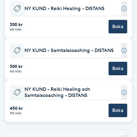
NY KUND - Reiki Healing - DISTANS
Brynformning
300 kr
Boka
Brynfärgning
60 min
Brynplockning
NY KUND - Samtalscoaching - DISTANS
Bröllopsuppsättning
300 kr
Boka
60 min
C
Celluliter
NY KUND - Reiki Healing och
Samtalscoaching - DISTANS
Coachning
450 kr
Boka
90 min
Color correction