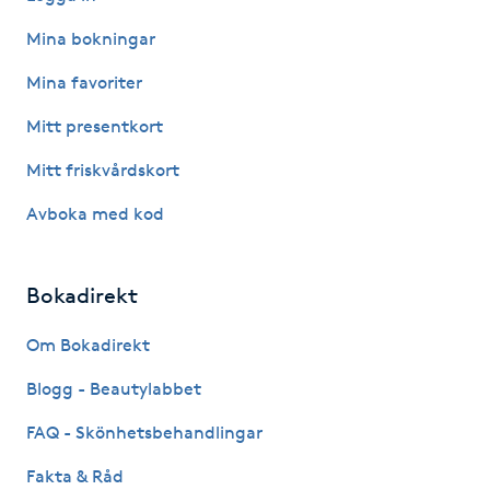
Hårborttagning
Mina bokningar
Hårbottenbehandling
Mina favoriter
Mitt presentkort
Hårförlängning
Mitt friskvårdskort
Hårvård
Avboka med kod
Hälsa
Bokadirekt
Hälsprickor
Om Bokadirekt
I
Blogg - Beautylabbet
Idrottsmassage
FAQ - Skönhetsbehandlingar
IPL
Fakta & Råd