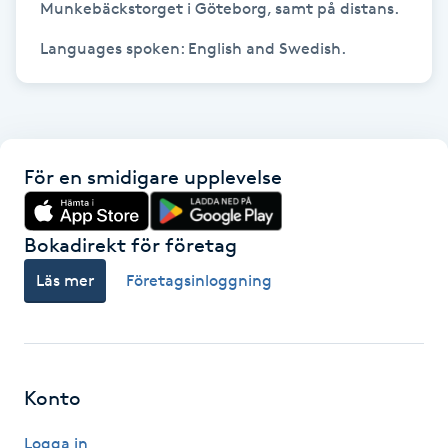
Munkebäckstorget i Göteborg, samt på distans.

Hot Stone Massage
Hot yoga
Hudföryngring
För en smidigare upplevelse
Huduppstramning
Hudvård
Bokadirekt för företag
Läs mer
Företagsinloggning
Hyaluronsyra
Hyperhidros
Konto
Hypnos
Logga in