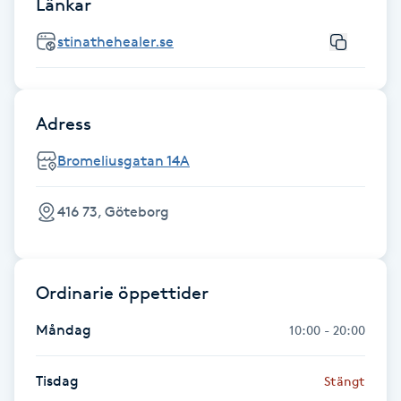
Länkar
Föning
stinathehealer.se
G
Gel naglar
Adress
Gelenaglar
Bromeliusgatan 14A
Gellack
416 73, Göteborg
Gellack med förstärkning
Gravidmassage
Ordinarie öppettider
Måndag
10:00 - 20:00
Gravidyoga
Tisdag
Stängt
Gruppträning