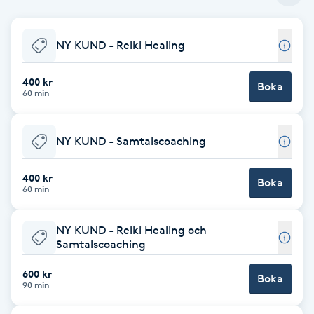
Babylights
NY KUND - Reiki Healing
Balayage
400 kr
Boka
60 min
Bambumassage
NY KUND - Samtalscoaching
Barber
400 kr
Barnklippning
Boka
60 min
BIAB
NY KUND - Reiki Healing och
Samtalscoaching
Blowout
600 kr
Boka
90 min
Bottenfärg